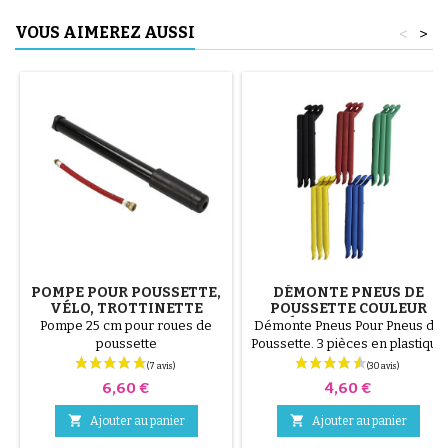
VOUS AIMEREZ AUSSI
<
>
POMPE POUR POUSSETTE,
DÉMONTE PNEUS DE
VÉLO, TROTTINETTE
POUSSETTE COULEUR
ALÉATOIRE 1 LOT DE 3
Pompe 25 cm pour roues de
Démonte Pneus Pour Pneus de
PIÈCES
poussette
Poussette. 3 pièces en plastique
de haute qualité, couleur
aléatoire, noir, rouge, vert,
Prix
Prix
6,60 €
4,60 €
jaune et bleu ou 3 pièces en
acier ( gris ) Le montage du


Ajouter au panier
Ajouter au panier
pneu se fait sans outils et