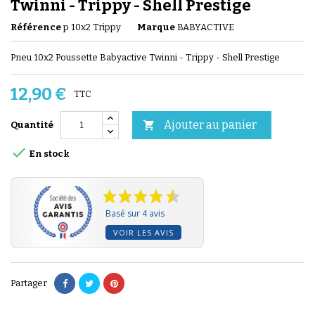
Twinni - Trippy - Shell Prestige
Référence
p 10x2 Trippy
Marque
BABYACTIVE
Pneu 10x2 Poussette Babyactive Twinni - Trippy - Shell Prestige
12,90 €
TTC
Ajouter au panier

Quantité

En stock
Basé sur 4 avis
VOIR LES AVIS
Partager