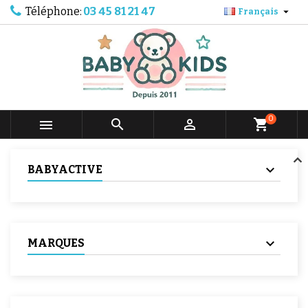
Téléphone:
03 45 81 21 47

Français
0



shopping_cart
BABYACTIVE
MARQUES