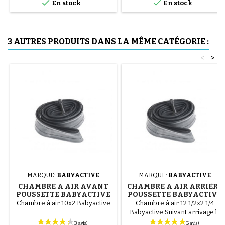


uniquement à la main, cela évite
En stock
En stock
de percer la chambre à air.
3 AUTRES PRODUITS DANS LA MÊME CATÉGORIE :
<
>
MARQUE:
BABYACTIVE
MARQUE:
BABYACTIVE
CHAMBRE À AIR AVANT
CHAMBRE À AIR ARRIÈRE
POUSSETTE BABYACTIVE
POUSSETTE BABYACTIVE
TWINNI TRIPPY
TWINNI TRIPPY
Chambre à air 10x2 Babyactive
Chambre à air 12 1/2x2 1/4
Babyactive Suivant arrivage la
chambre à air peut etre de taille