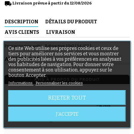
local_shipping
Livraison prévue à partir du 12/08/2026
DESCRIPTION
DÉTAILS DU PRODUIT
AVIS CLIENTS
LIVRAISON
Pneu pour poussette , Babyactive 10x2 ( 54-152 )
Ce site Web utilise ses propres cookies et ceux de
tiers pour améliorer nos services et vous montrer
des publicités liées à vos préférences en analysant
AVIS CLIENTS
vos habitudes de navigation. Pour donner votre
consentement à son utilisation, appuyez sur le
bouton Accepter.
AVIS À PROPOS DU PRODUIT
Informations
Personnaliser les cookies
9
REJETER TOUT
/10
VOIR L'ATTESTATION
J'ACCEPTE
Basé sur 4 avis
Avis soumis à un contrôle