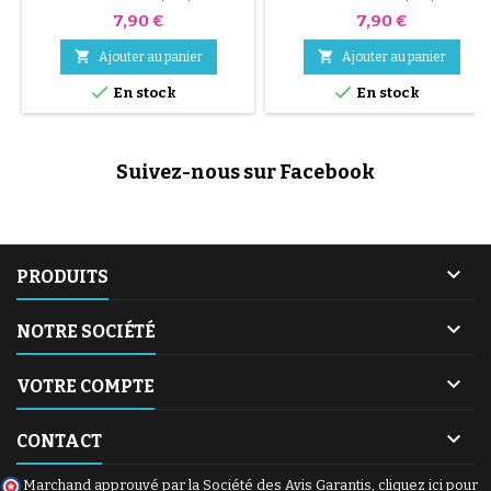
121/2x1.75x21/4 ( ETRTO 47/57-
Prix
Prix
7,90 €
7,90 €
203 )


Ajouter au panier
Ajouter au panier


En stock
En stock
Suivez-nous sur Facebook

PRODUITS

NOTRE SOCIÉTÉ

VOTRE COMPTE

CONTACT
Marchand approuvé par la Société des Avis Garantis,
cliquez ici pour