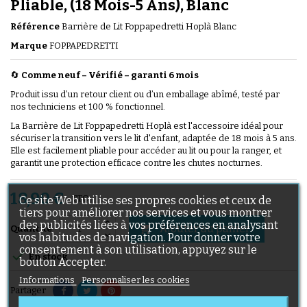
Pliable, (18 Mois-5 Ans), Blanc
Référence
Barrière de Lit Foppapedretti Hoplà Blanc
Marque
FOPPAPEDRETTI
🔄
Comme neuf – Vérifié
–
garanti 6 mois
Produit issu d’un retour client ou d’un emballage abîmé, testé par
nos techniciens et 100 % fonctionnel.
La Barrière de Lit Foppapedretti Hoplà est l'accessoire idéal pour
sécuriser la transition vers le lit d'enfant, adaptée de 18 mois à 5 ans.
Elle est facilement pliable pour accéder au lit ou pour la ranger, et
garantit une protection efficace contre les chutes nocturnes.
18,90 €
TTC
Ce site Web utilise ses propres cookies et ceux de
tiers pour améliorer nos services et vous montrer
des publicités liées à vos préférences en analysant
Ajouter au panier

Quantité
vos habitudes de navigation. Pour donner votre
consentement à son utilisation, appuyez sur le

En stock
bouton Accepter.
Informations
Personnaliser les cookies
Partager