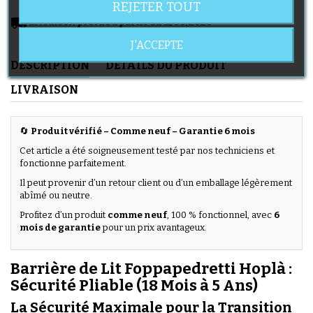
REJETER TOUT
local_shipping
Livraison prévue à partir du 11/08/2026
J'ACCEPTE
DESCRIPTION
DÉTAILS DU PRODUIT
LIVRAISON
🔄
Produit vérifié – Comme neuf – Garantie 6 mois
Cet article a été soigneusement testé par nos techniciens et
fonctionne parfaitement.
Il peut provenir d’un retour client ou d’un emballage légèrement
abîmé ou neutre.
Profitez d’un produit
comme neuf
, 100 % fonctionnel, avec
6
mois de garantie
pour un prix avantageux.
Barrière de Lit Foppapedretti Hoplà :
Sécurité Pliable (18 Mois à 5 Ans)
La Sécurité Maximale pour la Transition