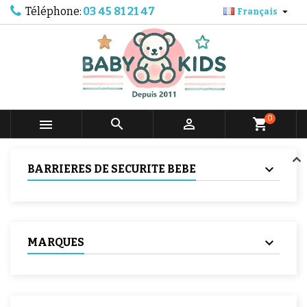
Téléphone:
03 45 81 21 47

Français
0



shopping_cart
BARRIERES DE SECURITE BEBE
MARQUES