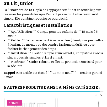
au Lit Junior
La **Barrière de Lit Hoplà de Foppapedretti** est essentielle pour
rassurer les parents lorsque l'enfant passe du lit à barreaux au lit
simple. Elle combine robustesse et praticité.
Caractéristiques et Installation
**Âge/Utilisation :** Conçue pour les enfants de **18 mois à 5
ans**.
**Pliable :** La barrière peut être basculée (pliée) pour permettre
à l'enfant de monter ou descendre facilement du lit, ou pour
faciliter le changement des draps.
**Installation :** Fixation simple et universelle, compatible avec la
plupart des lits simples et lits d'enfant.
**Matériau :** Cadre robuste et filet de protection (ou tissu) pour
la sécurité.
Rappel :
Cet article est classé **"Comme neuf"** – Testé et garanti
6 mois.
6 AUTRES PRODUITS DANS LA MÊME CATÉGORIE :
<
>
Nouveau