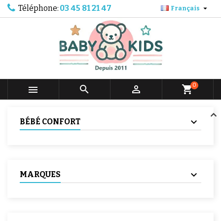
Téléphone:
03 45 81 21 47

Français
0



shopping_cart
BÉBÉ CONFORT
MARQUES