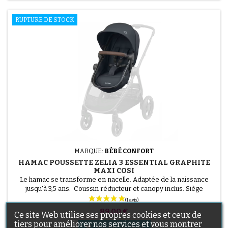
RUPTURE DE STOCK
MARQUE:
BÉBÉ CONFORT
HAMAC POUSSETTE ZELIA 3 ESSENTIAL GRAPHITE
MAXI COSI
Le hamac se transforme en nacelle. Adaptée de la naissance
jusqu'à 3,5 ans. Coussin réducteur et canopy inclus. Siège
entièrement inclinable en mode nacelle. Siège ajustable en
position dos ou face route. Harnais de sécurité 5 points.
Prix
89,00 €
Ce site Web utilise ses propres cookies et ceux de
tiers pour améliorer nos services et vous montrer

Ajouter au panier