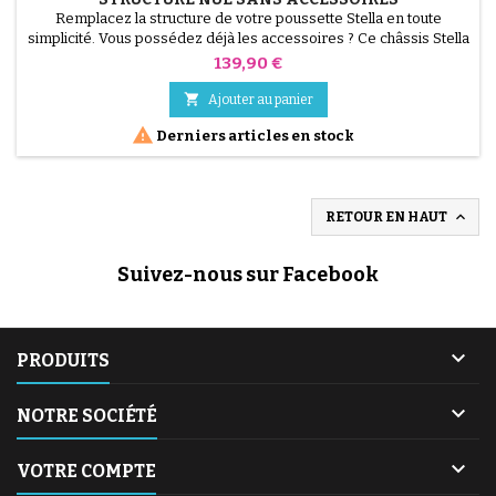
Remplacez la structure de votre poussette Stella en toute
simplicité. Vous possédez déjà les accessoires ? Ce châssis Stella
Bébé Confort (Maxi-Cosi) d'origine est vendu nu. C'est la solution
Prix
139,90 €
économique pour redonner une seconde jeunesse à votre
poussette si votre cadre actuel est endommagé. Châssis

Ajouter au panier
d'origine Bébé Confort / Maxi-Cosi. Vendu sans hamac,...

Derniers articles en stock

RETOUR EN HAUT
Suivez-nous sur Facebook

PRODUITS

NOTRE SOCIÉTÉ

VOTRE COMPTE