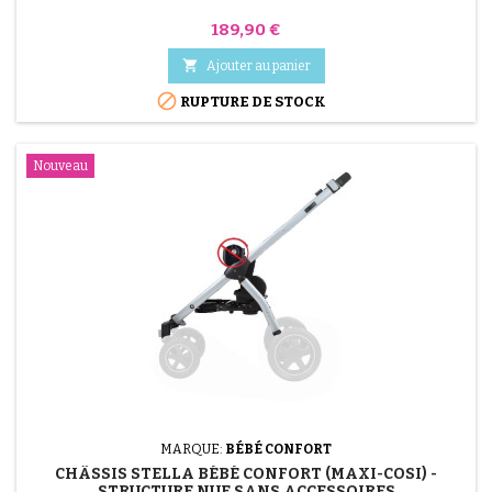
Prix
189,90 €

Ajouter au panier

RUPTURE DE STOCK
Nouveau
MARQUE:
BÉBÉ CONFORT
CHÂSSIS STELLA BÉBÉ CONFORT (MAXI-COSI) -
STRUCTURE NUE SANS ACCESSOIRES