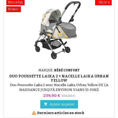
Prix réduit
- 315,10 €
Promo !
MARQUE:
BÉBÉ CONFORT
DUO POUSSETTE LAIKA 2 + NACELLE LAIKA URBAN
YELLOW
Duo Poussette Laika 2 avec Nacelle Laika Urban Yellow DE LA
NAISSANCE JUSQU'À ENVIRON 3.5ANS (0-15KG)
Prix
Prix
239,90 €
555,00 €
de

Ajouter au panier
base

Derniers articles en stock