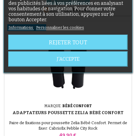
des publicités liées à vos préférences en analysant
vos habitudes de navigation. Pour donner votre

RUPTURE DE STOCK
consentement à son utilisation, appuyez sur le
bouton Accepter.
Informations
Personnaliser les cookies
RUPTURE DE STOCK
REJETER TOUT
J'ACCEPTE
MARQUE:
BÉBÉ CONFORT
ADAPTATEURS POUSSETTE ZELIA BÉBÉ CONFORT
Paire de fixations pour poussette Zelia Bébé Confort. Permet de
fixer: Cabriofix Pebble City Rock
Prix
49,90 €