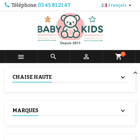
Téléphone:
03 45 81 21 47

Français
0



shopping_cart
CHAISE HAUTE
MARQUES