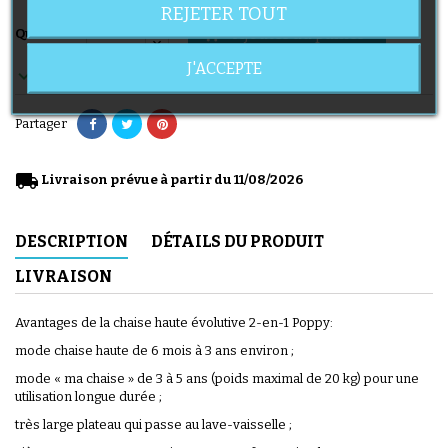
REJETER TOUT
Ajouter au panier

Quantité
J'ACCEPTE

En stock
Partager
local_shipping
Livraison prévue à partir du 11/08/2026
DESCRIPTION
DÉTAILS DU PRODUIT
LIVRAISON
Avantages de la chaise haute évolutive 2-en-1 Poppy:
mode chaise haute de 6 mois à 3 ans environ ;
mode « ma chaise » de 3 à 5 ans (poids maximal de 20 kg) pour une
utilisation longue durée ;
très large plateau qui passe au lave-vaisselle ;