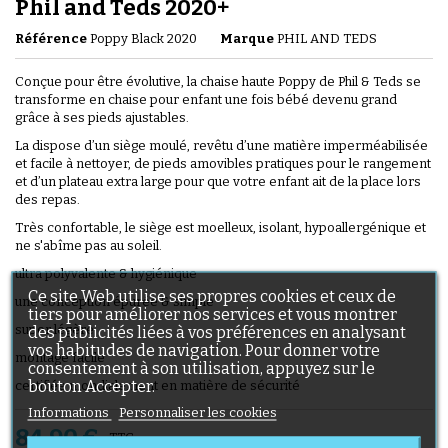
Phil and Teds 2020+
Référence
Poppy Black 2020
Marque
PHIL AND TEDS
Conçue pour être évolutive, la chaise haute Poppy de Phil & Teds se
transforme en chaise pour enfant une fois bébé devenu grand
grâce à ses pieds ajustables.
La dispose d’un siège moulé, revêtu d’une matière imperméabilisée
et facile à nettoyer, de pieds amovibles pratiques pour le rangement
et d’un plateau extra large pour que votre enfant ait de la place lors
des repas.
Très confortable, le siège est moelleux, isolant, hypoallergénique et
ne s'abîme pas au soleil.
ultra polyvalente & hygiénique
Ce site Web utilise ses propres cookies et ceux de
une conception épurée & simple
tiers pour améliorer nos services et vous montrer
super légère
des publicités liées à vos préférences en analysant
vos habitudes de navigation. Pour donner votre
montage facile
consentement à son utilisation, appuyez sur le
bouton Accepter.
certifiée mondialement en matière de sécurité
Informations
Personnaliser les cookies
84,90 €
TTC