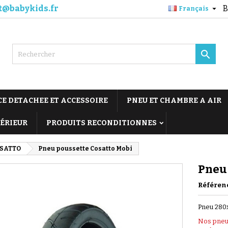
t@babykids.fr
B

Français

CE DETACHEE ET ACCESSOIRE
PNEU ET CHAMBRE A AIR
TÉRIEUR
PRODUITS RECONDITIONNES
SATTO
Pneu poussette Cosatto Mobi
Pneu 
Référen
Pneu 280
Nos pneu