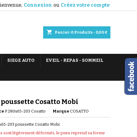
ienvenue,
Connexion
ou
Créez votre compte
shopping_cart
Panier:
0
Produits - 0,00 €
SIEGE AUTO
EVEIL - REPAS - SOMMEIL
poussette Cosatto Mobi
ce
P 280x65-203 Cosatto
Marque
COSATTO
x65-203 poussette Cosatto Mobi
s sont légèrement déformés, le pneu reprend sa forme