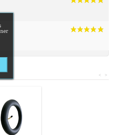
s
nner
<
>