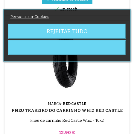

En stock
Personalizar Cookies
REJEITAR TUDO
MARCA:
RED CASTLE
PNEU TRASEIRO DO CARRINHO WHIZ RED CASTLE
Pneu de carrinho Red Castle Whiz - 10x2
Preço
12,90 €