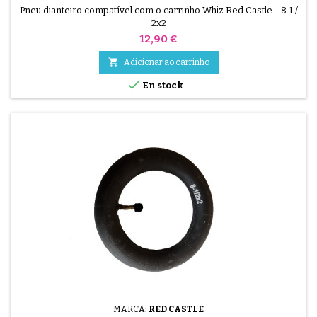
Pneu dianteiro compatível com o carrinho Whiz Red Castle - 8 1 /
2x2
Preço
12,90 €

Adicionar ao carrinho

En stock
MARCA:
RED CASTLE