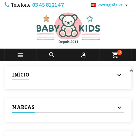
Telefone:
03 45 81 21 47

Português PT
0



shopping_cart
INÍCIO
MARCAS