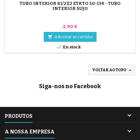
TUBO INTERIOR 81/2X2 ETRTO 50-134 - TUBO
INTERIOR SUJO
Preço
2,90 €

Adicionar ao carrinho

En stock

VOLTAR AO TOPO
Siga-nos no Facebook

PRODUTOS

A NOSSA EMPRESA