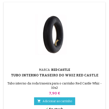
MARCA:
RED CASTLE
TUBO INTERNO TRASEIRO DO WHIZ RED CASTLE
Tubo interno da roda traseira para o carrinho Red Castle Whiz -
10x2
Preço
7,90 €

Adicionar ao carrinho
