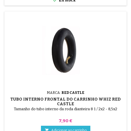
En stock
MARCA:
RED CASTLE
TUBO INTERNO FRONTAL DO CARRINHO WHIZ RED
CASTLE
Tamanho do tubo interno da roda dianteira 8 1 / 2x2 - 8,5x2
Preço
7,90 €

Adicionar ao carrinho