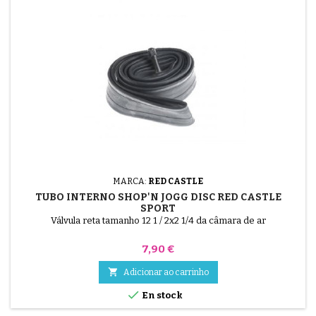
MARCA:
RED CASTLE
TUBO INTERNO SHOP'N JOGG DISC RED CASTLE
SPORT
Válvula reta tamanho 12 1 / 2x2 1/4 da câmara de ar
Preço
7,90 €

Adicionar ao carrinho

En stock