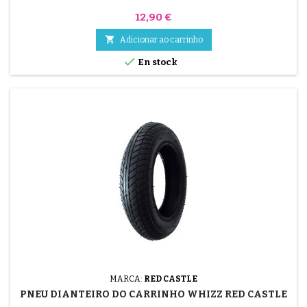
Preço
12,90 €

Adicionar ao carrinho

En stock
MARCA:
RED CASTLE
PNEU DIANTEIRO DO CARRINHO WHIZZ RED CASTLE