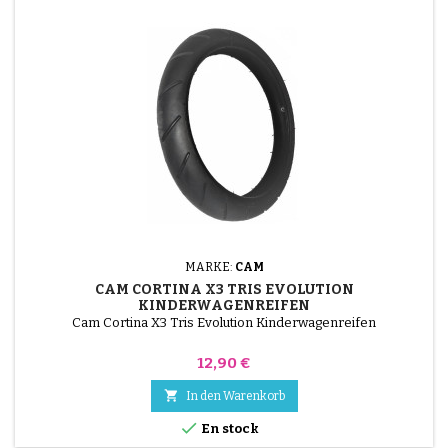
MARKE:
CAM
CAM CORTINA X3 TRIS EVOLUTION
KINDERWAGENREIFEN
Cam Cortina X3 Tris Evolution Kinderwagenreifen
Preis
12,90 €

In den Warenkorb

En stock