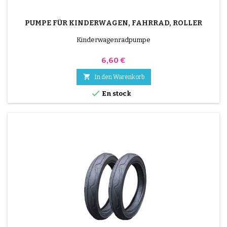
PUMPE FÜR KINDERWAGEN, FAHRRAD, ROLLER
Kinderwagenradpumpe
Preis
6,60 €

In den Warenkorb

En stock