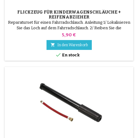
FLICKZEUG FÜR KINDERWAGENSCHLÄUCHE +
REIFENABZIEHER
Reparaturset für einen Fahrradschlauch. Anleitung 1/ Lokalisieren
Sie das Loch auf dem Fahrradschlauch. 2/ Reiben Sie die
Oberfläche, die den Flicken aufnehmen soll, mit dem
Preis
5,90 €
mitgelieferten Schaber. 3/ Entfetten, reinigen und trocknen Sie
die Oberfläche. 4/ Verteilen Sie den Klebstoff gleichmäßig um das

In den Warenkorb
Loch herum. 5/ Warten Sie etwa 1 Minute, bis der...

En stock