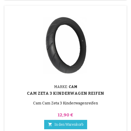
MARKE:
CAM
CAM ZETA 3 KINDERWAGEN REIFEN
Cam Cam Zeta 3 Kinderwagenreifen
Preis
12,90 €

In den Warenkorb