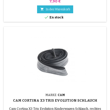
Preis
7,90 €

In den Warenkorb

En stock
MARKE:
CAM
CAM CORTINA X3 TRIS EVOLUTION SCHLAUCH
Cam Cortina X3 Tris Evolution Kinderwagen Schlauch, rechtes