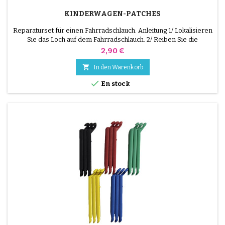
KINDERWAGEN-PATCHES
Reparaturset für einen Fahrradschlauch. Anleitung 1/ Lokalisieren
Sie das Loch auf dem Fahrradschlauch. 2/ Reiben Sie die
Oberfläche, die den Flicken aufnehmen soll, mit dem
Preis
2,90 €
mitgelieferten Schaber. 3/ Entfetten, reinigen und trocknen Sie
die Oberfläche. 4/ Verteilen Sie den Klebstoff gleichmäßig um das

In den Warenkorb
Loch herum. 5/ Warten Sie etwa 1 Minute, bis der...

En stock