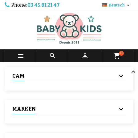
Phone:
03 45 81 21 47

Deutsch
0



shopping_cart
CAM
MARKEN