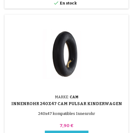

En stock
MARKE:
CAM
INNENROHR 240X47 CAM PULSAR KINDERWAGEN
240x47 kompatibles Innenrohr
Preis
7,90 €