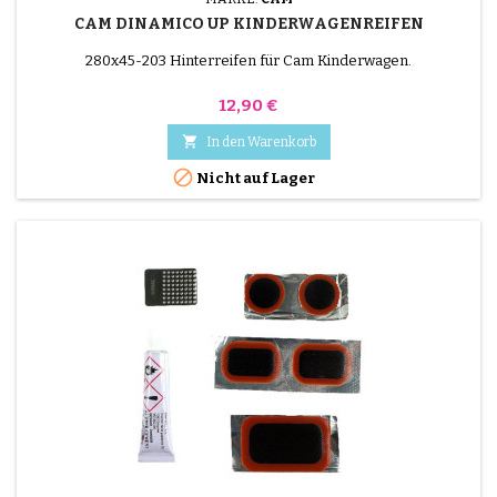
CAM DINAMICO UP KINDERWAGENREIFEN
280x45-203 Hinterreifen für Cam Kinderwagen.
Preis
12,90 €

In den Warenkorb

Nicht auf Lager