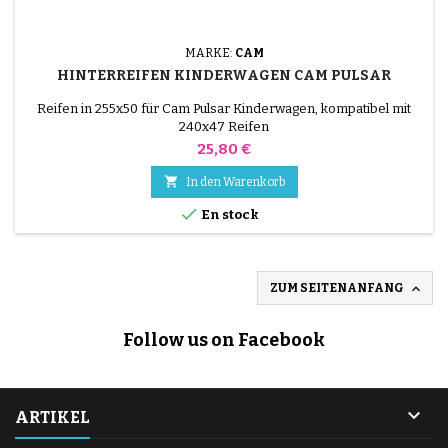
MARKE:
CAM
HINTERREIFEN KINDERWAGEN CAM PULSAR
Reifen in 255x50 für Cam Pulsar Kinderwagen, kompatibel mit
240x47 Reifen
Preis
25,80 €

In den Warenkorb

En stock

ZUM SEITENANFANG
Follow us on Facebook

ARTIKEL