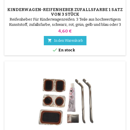
KINDERWAGEN-REIFENHEBER ZUFALLSFARBE 1 SATZ
VON 3 STÜCK
Reifenheber Für Kinderwagenreifen. 3 Teile aus hochwertigem
Kunststoff, zufallsfarbe, schwarz, rot, grün, gelb und blau oder 3
Teile aus Stahl ( grau ) Die Montage des Reifens erfolgt ohne
Preis
4,60 €
Werkzeug und nur mit der Hand, so dass der Schlauch nicht
durchstochen werden muss.

In den Warenkorb

En stock