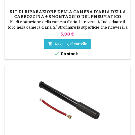
KIT DI RIPARAZIONE DELLA CAMERA D'ARIA DELLA
CARROZZINA + SMONTAGGIO DEL PNEUMATICO
Kit di riparazione della camera d'aria. Istruzioni 1/ Individuare il
foro nella camera d'aria. 2/ Strofinare la superficie che riceverà la
toppa con il raschietto in dotazione. 3/ Sgrassare, pulire e
Prezzo
5,90 €
asciugare la superficie. 4/ Stendere l'adesivo in modo uniforme
intorno al foro. 5/ Attendere circa 1 minuto finché la colla non è

Aggiungi al carrello
più lucida. 6/...

En stock