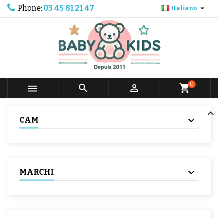
Phone:
03 45 81 21 47

Italiano
0



shopping_cart
CAM
MARCHI