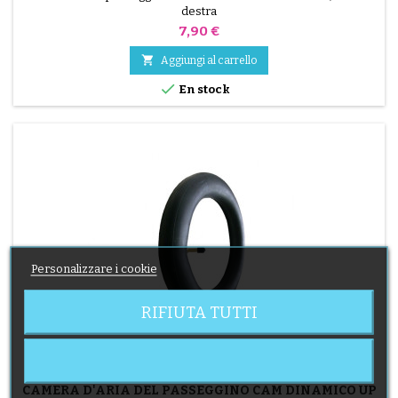
destra
Prezzo
7,90 €

Aggiungi al carrello

En stock
Personalizzare i cookie
RIFIUTA TUTTI
MARCA:
CAM
CAMERA D'ARIA DEL PASSEGGINO CAM DINAMICO UP