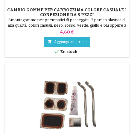
CAMBIO GOMME PER CARROZZINA COLORE CASUALE 1
CONFEZIONE DA 3 PEZZI
Smontagomme per pneumatici di passeggini. 3 parti in plastica di
alta qualità, colori casuali, nero, rosso, verde, giallo e blu oppure 3
parti in acciaio ( grigio ) Il montaggio del pneumatico avviene a
Prezzo
4,60 €
mano, senza attrezzi, per evitare di forare la camera d'aria.

Aggiungi al carrello

En stock