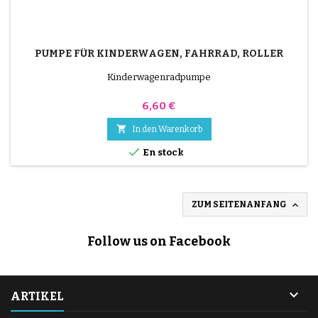
PUMPE FÜR KINDERWAGEN, FAHRRAD, ROLLER
Kinderwagenradpumpe
Preis
6,60 €

In den Warenkorb

En stock

ZUM SEITENANFANG
Follow us on Facebook

ARTIKEL