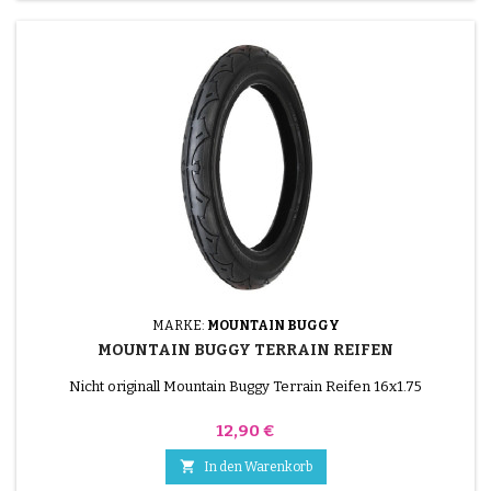
MARKE:
MOUNTAIN BUGGY
MOUNTAIN BUGGY TERRAIN REIFEN
Nicht originall Mountain Buggy Terrain Reifen 16x1.75
Preis
12,90 €

In den Warenkorb