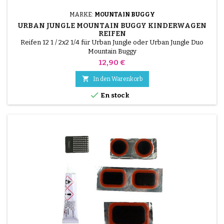
MARKE:
MOUNTAIN BUGGY
URBAN JUNGLE MOUNTAIN BUGGY KINDERWAGEN
REIFEN
Reifen 12 1 / 2x2 1/4 für Urban Jungle oder Urban Jungle Duo
Mountain Buggy
Preis
12,90 €

In den Warenkorb

En stock