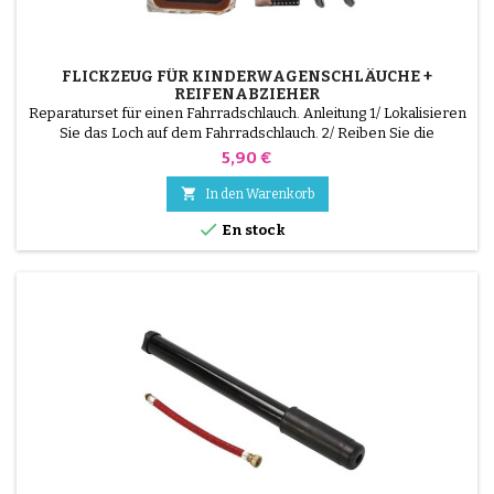
FLICKZEUG FÜR KINDERWAGENSCHLÄUCHE +
REIFENABZIEHER
Reparaturset für einen Fahrradschlauch. Anleitung 1/ Lokalisieren
Sie das Loch auf dem Fahrradschlauch. 2/ Reiben Sie die
Oberfläche, die den Flicken aufnehmen soll, mit dem
Preis
5,90 €
mitgelieferten Schaber. 3/ Entfetten, reinigen und trocknen Sie
die Oberfläche. 4/ Verteilen Sie den Klebstoff gleichmäßig um das

In den Warenkorb
Loch herum. 5/ Warten Sie etwa 1 Minute, bis der...

En stock