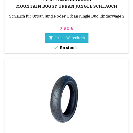
MOUNTAIN BUGGY URBAN JUNGLE SCHLAUCH
Schlauch für Urban Jungle oder Urban Jungle Duo Kinderwagen
Preis
7,90 €

In den Warenkorb

En stock