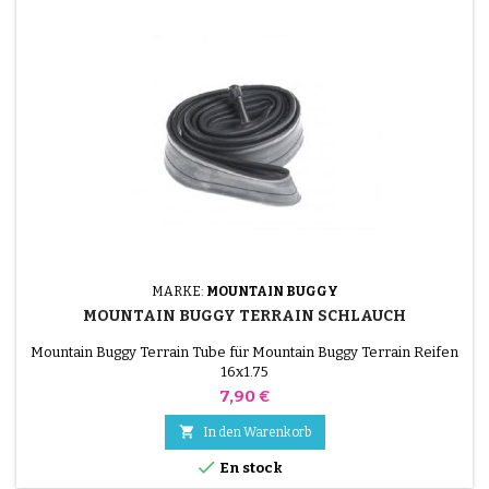
MARKE:
MOUNTAIN BUGGY
MOUNTAIN BUGGY TERRAIN SCHLAUCH
Mountain Buggy Terrain Tube für Mountain Buggy Terrain Reifen
16x1.75
Preis
7,90 €

In den Warenkorb

En stock