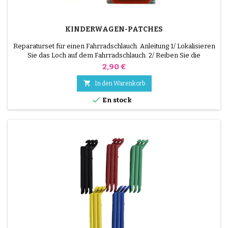
KINDERWAGEN-PATCHES
Reparaturset für einen Fahrradschlauch. Anleitung 1/ Lokalisieren
Sie das Loch auf dem Fahrradschlauch. 2/ Reiben Sie die
Oberfläche, die den Flicken aufnehmen soll, mit dem
Preis
2,90 €
mitgelieferten Schaber. 3/ Entfetten, reinigen und trocknen Sie
die Oberfläche. 4/ Verteilen Sie den Klebstoff gleichmäßig um das

In den Warenkorb
Loch herum. 5/ Warten Sie etwa 1 Minute, bis der...

En stock