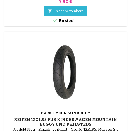
Preis
7,90 €

In den Warenkorb

En stock
MARKE:
MOUNTAIN BUGGY
REIFEN 12X1.95 FÜR KINDERWAGEN MOUNTAIN
BUGGY UND PHIL&TEDS
Produkt Neu - Einzeln verkauft - Größe 12x1.95. Müssen Sie