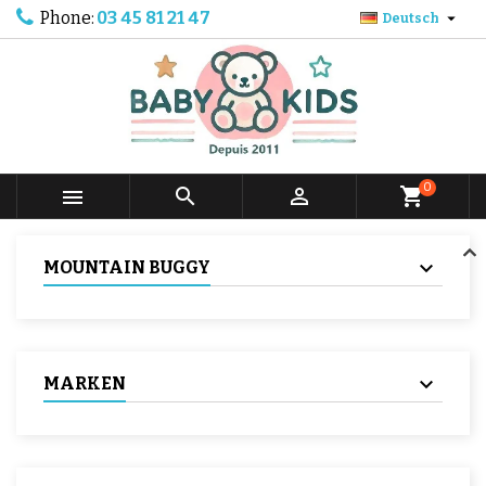
Phone:
03 45 81 21 47

Deutsch
0



shopping_cart
MOUNTAIN BUGGY
MARKEN