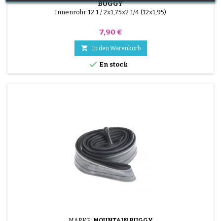
BUGGY
Innenrohr 12 1 / 2x1,75x2 1/4 (12x1,95)
Preis
7,90 €

In den Warenkorb

En stock
MARKE:
MOUNTAIN BUGGY