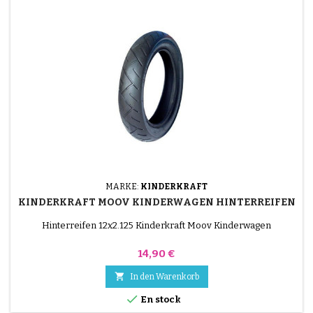
MARKE:
KINDERKRAFT
KINDERKRAFT MOOV KINDERWAGEN HINTERREIFEN
Hinterreifen 12x2.125 Kinderkraft Moov Kinderwagen
Preis
14,90 €

In den Warenkorb

En stock