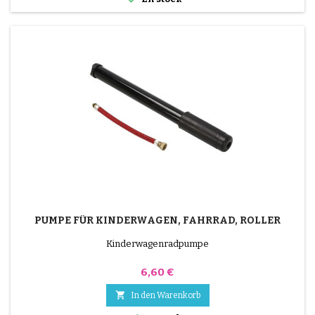
PUMPE FÜR KINDERWAGEN, FAHRRAD, ROLLER
Kinderwagenradpumpe
Preis
6,60 €

In den Warenkorb