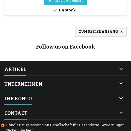

In den Warenkorb

En stock

ZUM SEITENANFANG
Follow us on Facebook

ARTIKEL

UNTERNEHMEN

IHR KONTO

CONTACT
Händler zugelassen von Gesellschaft für Garantierte Bewertungen,
Klicken Sie hier
.