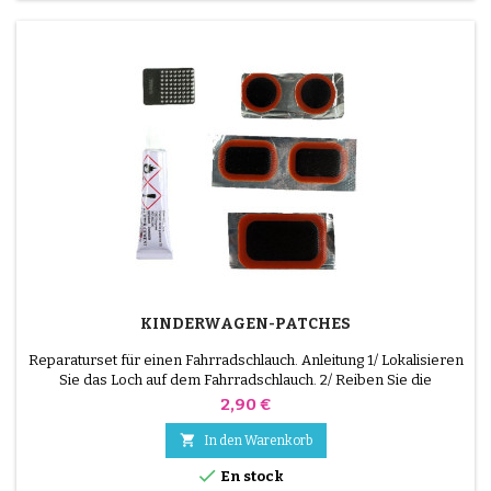
KINDERWAGEN-PATCHES
Reparaturset für einen Fahrradschlauch. Anleitung 1/ Lokalisieren
Sie das Loch auf dem Fahrradschlauch. 2/ Reiben Sie die
Oberfläche, die den Flicken aufnehmen soll, mit dem
Preis
2,90 €
mitgelieferten Schaber. 3/ Entfetten, reinigen und trocknen Sie
die Oberfläche. 4/ Verteilen Sie den Klebstoff gleichmäßig um das

In den Warenkorb
Loch herum. 5/ Warten Sie etwa 1 Minute, bis der...

En stock