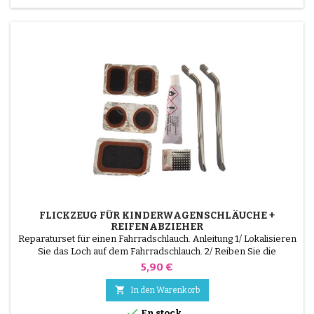
FLICKZEUG FÜR KINDERWAGENSCHLÄUCHE +
REIFENABZIEHER
Reparaturset für einen Fahrradschlauch. Anleitung 1/ Lokalisieren
Sie das Loch auf dem Fahrradschlauch. 2/ Reiben Sie die
Oberfläche, die den Flicken aufnehmen soll, mit dem
Preis
5,90 €
mitgelieferten Schaber. 3/ Entfetten, reinigen und trocknen Sie
die Oberfläche. 4/ Verteilen Sie den Klebstoff gleichmäßig um das

In den Warenkorb
Loch herum. 5/ Warten Sie etwa 1 Minute, bis der...

En stock