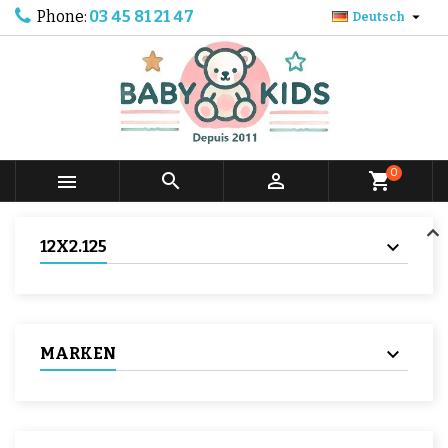
Phone:
03 45 81 21 47

Deutsch
0



shopping_cart
12X2.125
MARKEN