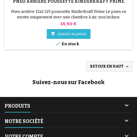
PNEU ARRIÈRE POUSSETTE KINDERKRAFT PRIME
Pneu arrière 12x2.125 poussette Kinderkraft Prime Le pneu se
monte uniquement avec une chambre à air, non incluse.
Prix
14,90 €

Ajouter au panier

En stock

RETOUR EN HAUT
Suivez-nous sur Facebook

PRODUITS

NOTRE SOCIÉTÉ

VOTRE COMPTE