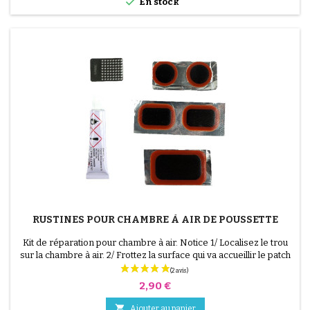

En stock
RUSTINES POUR CHAMBRE À AIR DE POUSSETTE
Kit de réparation pour chambre à air. Notice 1/ Localisez le trou
sur la chambre à air. 2/ Frottez la surface qui va accueillir le patch
avec le grattoir fourni. 3/ Dégraissez, nettoyez et séchez la
surface. 4/ Étalez uniformément la colle autour du trou. 5/
Prix
2,90 €
Patientez environ 1 mIn, jusqu'à ce que la colle ne brille plus. 6/
Positionnez le patch au...

Ajouter au panier