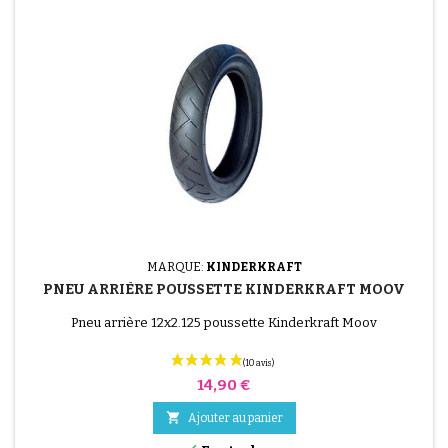
MARQUE:
KINDERKRAFT
PNEU ARRIÈRE POUSSETTE KINDERKRAFT MOOV
Pneu arrière 12x2.125 poussette Kinderkraft Moov
Prix
14,90 €

Ajouter au panier