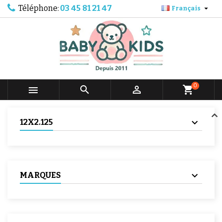
Téléphone:
03 45 81 21 47

Français
0



shopping_cart
12X2.125
MARQUES