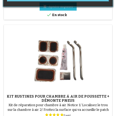

Ajouter au panier

En stock
KIT RUSTINES POUR CHAMBRE À AIR DE POUSSETTE +
DÉMONTE PNEUS
Kit de réparation pour chambre à air. Notice 1/ Localisez le trou
sur la chambre à air. 2/ Frottez la surface qui va accueillir le patch
(2 avis)
avec le grattoir fourni. 3/ Dégraissez, nettoyez et séchez la