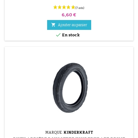
Prix
6,60 €

Ajouter au panier

En stock
(30 avis)
MARQUE:
KINDERKRAFT