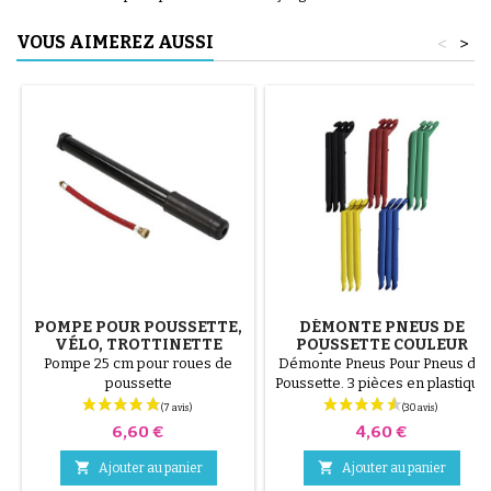
VOUS AIMEREZ AUSSI
<
>
POMPE POUR POUSSETTE,
DÉMONTE PNEUS DE
VÉLO, TROTTINETTE
POUSSETTE COULEUR
ALÉATOIRE 1 LOT DE 3
Pompe 25 cm pour roues de
Démonte Pneus Pour Pneus de
PIÈCES
poussette
Poussette. 3 pièces en plastique
de haute qualité, couleur
aléatoire, noir, rouge, vert,
Prix
Prix
6,60 €
4,60 €
jaune et bleu ou 3 pièces en
acier ( gris ) Le montage du


Ajouter au panier
Ajouter au panier
pneu se fait sans outils et