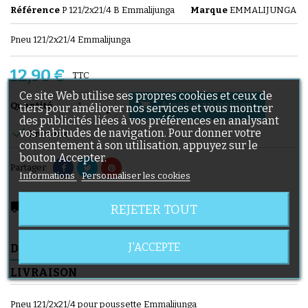
Référence
P 121/2x21/4 B Emmalijunga
Marque
EMMALIJUNGA
Pneu 121/2x21/4 Emmalijunga
12,90 €
TTC
Ce site Web utilise ses propres cookies et ceux de
Ajouter au panier

Quantité
tiers pour améliorer nos services et vous montrer
des publicités liées à vos préférences en analysant

vos habitudes de navigation. Pour donner votre
En stock
consentement à son utilisation, appuyez sur le
bouton Accepter.
Partager
Informations
Personnaliser les cookies
local_shipping
Livraison prévue à partir du 08/08/2026
REJETER TOUT
J'ACCEPTE
DESCRIPTION
DÉTAILS DU PRODUIT
LIVRAISON
Pneu 121/2x21/4 pour poussette Emmalijunga