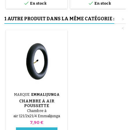


uniquement à la main, cela évite
En stock
En stock
de percer la chambre à air.
1 AUTRE PRODUIT DANS LA MÊME CATÉGORIE :
>
<
MARQUE:
EMMALIJUNGA
CHAMBRE À AIR
POUSSETTE
EMMALIJUNGA
Chambre à
air 121/2x21/4 Emmalijunga
Prix
7,90 €