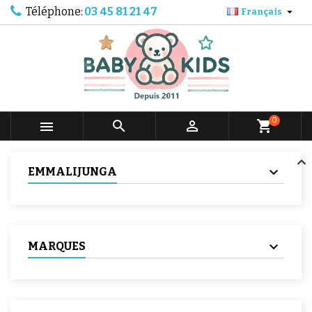
Téléphone:
03 45 81 21 47

Français
0



shopping_cart
EMMALIJUNGA
MARQUES