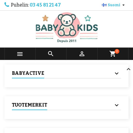
Puhelin:
03 45 81 21 47

Suomi
0



shopping_cart
BABYACTIVE
TUOTEMERKIT