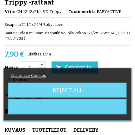
Trippy -rattaat
Viite
CH 121/2x21/4 VD Trippy
Tuotemerkki
BABYACTIVE
Sisäputki 12 1/2x2 1/4 Babyactive
Saatavuuden mukaan sisäputki voi olla kokoa 121/2x1.75x21/4 ( ETRTO
47/57-203 )
7,90 €
Sisältää alv:n
Ostoskoriin

Määrä
Customize Cookies

En stock
REJECT ALL
Jaa
local_shipping
Delivery expected from 2026-08-08
KUVAUS
TUOTETIEDOT
DELIVERY