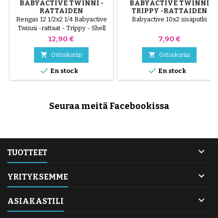
BABYACTIVE TWINNI -
BABYACTIVE TWINNI
RATTAIDEN
TRIPPY -RATTAIDEN
TAKARENGAS - TRIPPY -
ETUILMAKAMMIO
Rengas 12 1/2x2 1/4 Babyactive
Babyactive 10x2 sisäputki
SHELL PRESTIGE
Twinni -rattaat - Trippy - Shell
Prestige
Hinta
Hinta
12,90 €
7,90 €


Ostoskoriin
Ostoskoriin


En stock
En stock
Seuraa meitä Facebookissa

TUOTTEET

YRITYKSEMME

ASIAKASTILI