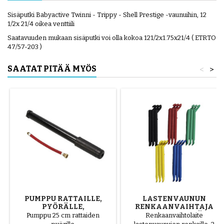
Sisäputki Babyactive Twinni - Trippy - Shell Prestige -vaunuihin, 12
1/2x 21/4 oikea venttiili
Saatavuuden mukaan sisäputki voi olla kokoa 121/2x1.75x21/4 ( ETRTO
47/57-203 )
SAATAT PITÄÄ MYÖS
<
>
PUMPPU RATTAILLE,
LASTENVAUNUN
PYÖRÄLLE,
RENKAANVAIHTAJA
SKOOTTERILLE
SATUNNAINEN VÄRI 1
Pumppu 25 cm rattaiden
Renkaanvaihtolaite
PAKKAUS 3 KPL