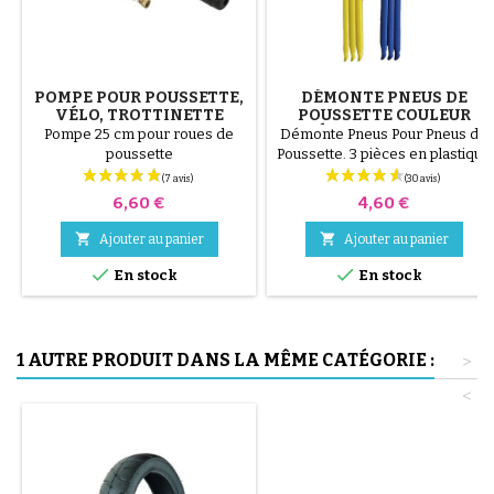
POMPE POUR POUSSETTE,
DÉMONTE PNEUS DE
VÉLO, TROTTINETTE
POUSSETTE COULEUR
ALÉATOIRE 1 LOT DE 3
Pompe 25 cm pour roues de
Démonte Pneus Pour Pneus de
PIÈCES
poussette
Poussette. 3 pièces en plastique
de haute qualité, couleur
aléatoire, noir, rouge, vert,
Prix
Prix
6,60 €
4,60 €
jaune et bleu ou 3 pièces en
acier ( gris ) Le montage du


Ajouter au panier
Ajouter au panier
pneu se fait sans outils et


uniquement à la main, cela évite
En stock
En stock
de percer la chambre à air.
1 AUTRE PRODUIT DANS LA MÊME CATÉGORIE :
>
<