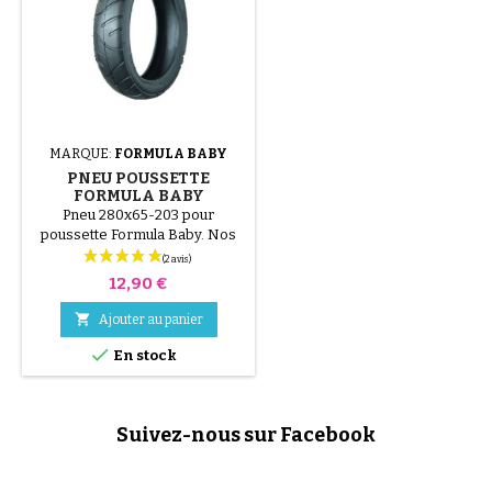
MARQUE:
FORMULA BABY
PNEU POUSSETTE
FORMULA BABY
Pneu 280x65-203 pour
poussette Formula Baby. Nos
pneus sont légèrement
déformés, le pneu reprend sa
Prix
12,90 €
forme après montage et mise
en pression.

Ajouter au panier

En stock
Suivez-nous sur Facebook