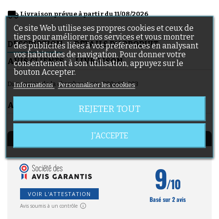
local_shipping
Livraison prévue à partir du 11/08/2026
Ce site Web utilise ses propres cookies et ceux de
tiers pour améliorer nos services et vous montrer
DESCRIPTION
DÉTAILS DU PRODUIT
des publicités liées à vos préférences en analysant
vos habitudes de navigation. Pour donner votre
AVIS CLIENTS
LIVRAISON
consentement à son utilisation, appuyez sur le
bouton Accepter.
Dimension de la chambre à air : 280x65-203
Informations
Personnaliser les cookies
AVIS CLIENTS
REJETER TOUT
J'ACCEPTE
AVIS À PROPOS DU PRODUIT
9
/10
VOIR L'ATTESTATION
Basé sur 2 avis
Avis soumis à un contrôle