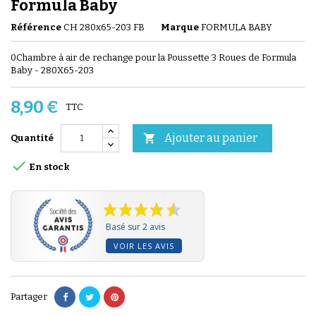
Formula Baby
Référence
CH 280x65-203 FB
Marque
FORMULA BABY
0Chambre à air de rechange pour la Poussette 3 Roues de Formula
Baby - 280X65-203
8,90 €
TTC
Ajouter au panier

Quantité

En stock
Basé sur 2 avis
VOIR LES AVIS
Partager