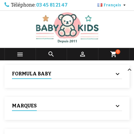
Téléphone:
03 45 81 21 47

Français
0



shopping_cart
FORMULA BABY
MARQUES