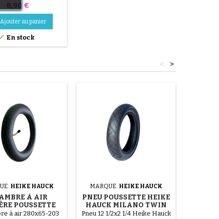
Prix
8,90 €
Ajouter au panier

En stock
<
>
UE:
HEIKE HAUCK
MARQUE:
HEIKE HAUCK
MARQ
AMBRE À AIR
PNEU POUSSETTE HEIKE
CHA
ÈRE POUSSETTE
HAUCK MILANO TWIN
POU
 HAUCK LIMONE
HAUCK
e à air 280x65-203
Pneu 12 1/2x2 1/4 Heike Hauck
Chamb