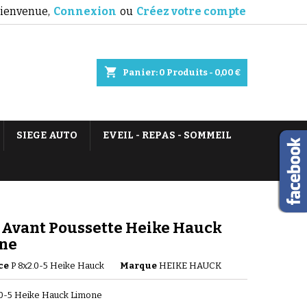
ienvenue,
Connexion
ou
Créez votre compte
shopping_cart
Panier:
0
Produits - 0,00 €
SIEGE AUTO
EVEIL - REPAS - SOMMEIL
 Avant Poussette Heike Hauck
ne
ce
P 8x2.0-5 Heike Hauck
Marque
HEIKE HAUCK
.0-5 Heike Hauck Limone