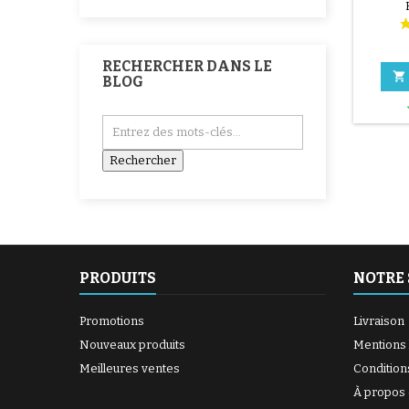
RECHERCHER DANS LE

BLOG
PRODUITS
NOTRE 
Promotions
Livraison
Nouveaux produits
Mentions 
Meilleures ventes
Condition
À propos