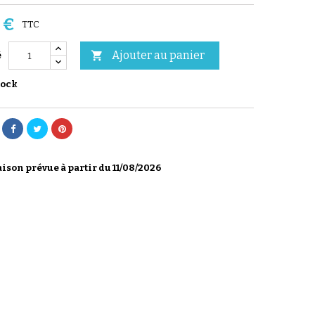
 €
TTC
Ajouter au panier

é
tock
ison prévue à partir du 11/08/2026