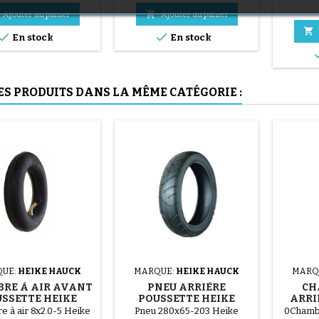
en acier ( gris ) Le montage du
(1 avis)

Ajouter au panier
Ajouter au panier
pneu se fait sans outils et



uniquement à la main, cela
En stock
En stock
évite de percer la chambre à
air.
ES PRODUITS DANS LA MÊME CATÉGORIE :
(36 avis)
(1 avis)
UE:
HEIKE HAUCK
MARQUE:
HEIKE HAUCK
MARQ
RE À AIR AVANT
PNEU ARRIÈRE
CH
SSETTE HEIKE
POUSSETTE HEIKE
ARRI
AUCK LIMONE
HAUCK LIMONE ET
HEIKE
 à air 8x2.0-5 Heike
Pneu 280x65-203 Heike
0Chambr