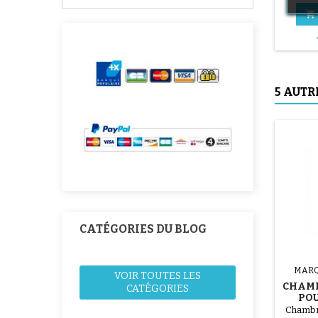

5 AUTR
CATÉGORIES DU BLOG
MARQ
VOIR TOUTES LES
CHAMB
CATÉGORIES
POU
H
Chambre