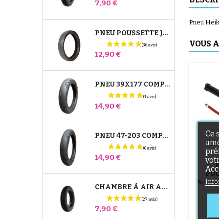
Prix
7,90 €
Pneu Heik
PNEU POUSSETTE JANÉ SLALOM PRO ET POWERTWIN
VOUS A
Prix
12,90 €
PNEU 39X177 COMPATIBLE POUSSETTE BUGABOO DONKEY - POUR ROUE AVANT
Prix
14,90 €
Ce 
PNEU 47-203 COMPATIBLE POUSSETTE BUGABOO DONKEY - POUR ROUE ARRIÈRE
amé
pré
Prix
14,90 €
vot
Acc
POU
T
Info
Pompe 
CHAMBRE À AIR ARRIÈRE POUSSETTE WHIZZ RED CASTLE
Prix
7,90 €