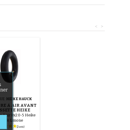
<
>
s
nner
UE:
HEIKE HAUCK
RE À AIR AVANT
SSETTE HEIKE
UCK LIMONE
 à air 8x2.0-5 Heike
auck Limone