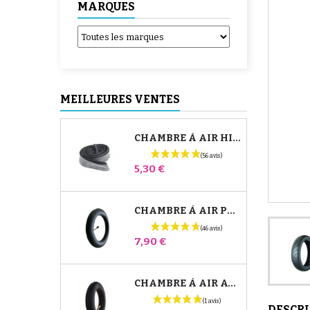
MARQUES
MEILLEURES VENTES
CHAMBRE À AIR HIGH TREK BÉBÉ CONFORT
Prix
5,30 €
CHAMBRE À AIR POUSSETTE JANÉ SLALOM PRO ET POWERTWIN
Prix
7,90 €
CHAMBRE À AIR AVANT POUSSETTE BUGABOO DONKEY
DESCR