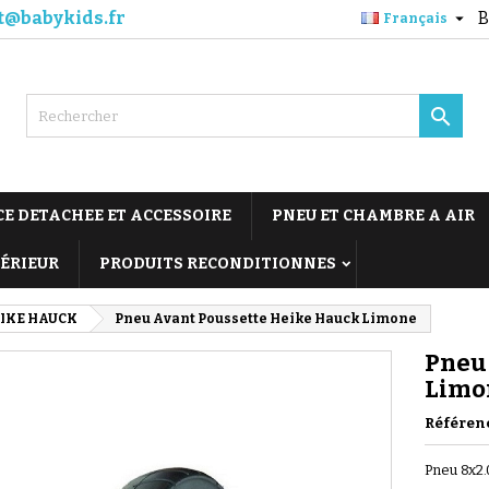
t@babykids.fr
B

Français

CE DETACHEE ET ACCESSOIRE
PNEU ET CHAMBRE A AIR
TÉRIEUR
PRODUITS RECONDITIONNES
IKE HAUCK
Pneu Avant Poussette Heike Hauck Limone
Pneu
Limo
Référen
Pneu 8x2