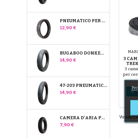
PNEUMATICO PER PASSEGGINO JANÉ SLALOM PRO E POWERTWIN
Prezzo
12,90 €
MAR
BUGABOO DONKEY 39X177 PNEUMATICO COMPATIBILE PER PASSEGGINO - PER RUOTA ANTERIORE
3 CAM
Prezzo
14,90 €
TREK
3 came
per cer
il video 
47-203 PNEUMATICO COMPATIBILE CON IL PASSEGGINO BUGABOO DONKEY - PER RUOTA POSTERIORE
fora
Per
dur

Prezzo
14,90 €
MON
Visualizzat
CAMERA D'ARIA POSTERIORE WHIZ RED CASTLE
Prezzo
7,90 €