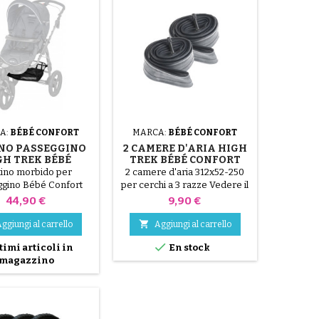
A:
BÉBÉ CONFORT
MARCA:
BÉBÉ CONFORT
NO PASSEGGINO
2 CAMERE D'ARIA HIGH
GH TREK BÉBÉ
TREK BÉBÉ CONFORT
CONFORT
tino morbido per
2 camere d'aria 312x52-250
gino Bébé Confort
per cerchi a 3 razze Vedere il
High Trek
video qui sotto per evitare di
Prezzo
Prezzo
44,90 €
9,90 €
forare le camere d'aria
durante l'assemblaggio.

ggiungi al carrello
Aggiungi al carrello
VIDEO DI MONTAGGIO.

timi articoli in
En stock
magazzino