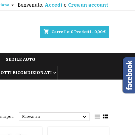
Benvenuto,
Accedi
o
Crea un account

liano
shopping_cart
Carrello:
0
Prodotti - 0,00 €
SEDILE AUTO
OTTI RICONDIZIONATI



ina per:
Rilevanza