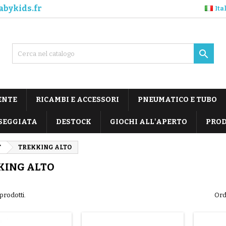
abykids.fr
Ita

ENTE
RICAMBI E ACCESSORI
PNEUMATICO E TUBO
SEGGIATA
DESTOCK
GIOCHI ALL'APERTO
PROD
T
TREKKING ALTO
KING ALTO
prodotti.
Ord