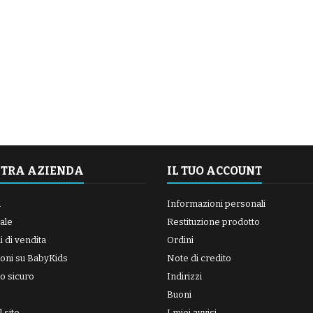
STRA AZIENDA
IL TUO ACCOUNT
a
Informazioni personali
ale
Restituzione prodotto
 di vendita
Ordini
oni su BabyKids
Note di credito
o sicuro
Indirizzi
Buoni
 sito
I miei avvisi