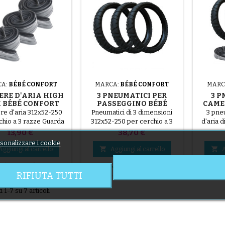
CA:
BÉBÉ CONFORT
MARCA:
BÉBÉ CONFORT
MARC
ERE D'ARIA HIGH
3 PNEUMATICI PER
3 P
 BÉBÉ CONFORT
PASSEGGINO BÉBÉ
CAME
CONFORT HIGH TREK
TREK
re d'aria 312x52-250
Pneumatici di 3 dimensioni
3 pne
chio a 3 razze Guarda
312x52-250 per cerchio a 3
d'aria 
qui sotto per evitare di
razze
250 per
Prezzo
Prezzo
13,90 €
38,70 €
re le camere d'aria
evitare
sonalizzare i cookie
ante il montaggio.
d'aria 


Aggiungi al carrello
Aggiungi al carrello
A
TAGGIO VIDEO.
vedere


En stock
En stock
VIDE
RIFIUTA TUTTI
i 1-7 su 7 articoli