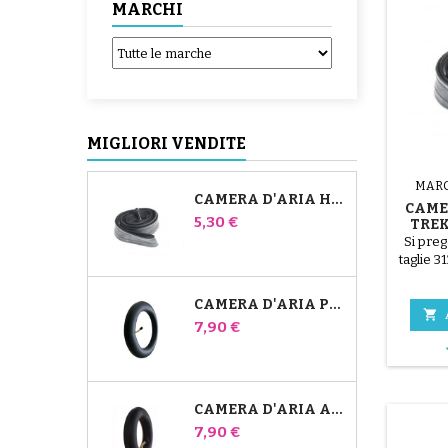
MARCHI
MIGLIORI VENDITE
MAR
CAMERA D'ARIA HIGH TREK BÉBÉ CONFORT
CAME
Prezzo
5,30 €
TREK
Si preg
taglie 
a 3 ra
cerchion
CAMERA D'ARIA PER PASSEGGINO JANÉ SLALOM PRO E POWERTWIN
bicicle

Prezzo
7,90 €
sotto p
camer
mon
CAMERA D'ARIA ANTERIORE DEL PASSEGGINO BUGABOO DONKEY
Prezzo
7,90 €