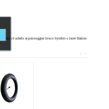
ello non è adatto ai passeggini Graco Symbio o Jané Slalom
<
>