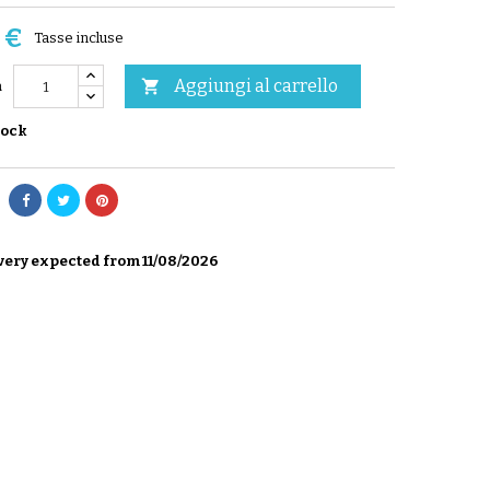
 €
Tasse incluse
Aggiungi al carrello

à
tock
very expected from 11/08/2026