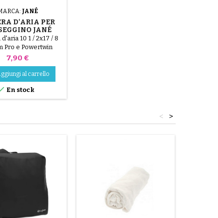
MARCA:
JANÉ
RA D'ARIA PER
SEGGINO JANÉ
ALOM PRO E
'aria 10 1 / 2x17 / 8
OWERTWIN
m Pro e Powertwin
Prezzo
7,90 €
ggiungi al carrello

En stock
<
>
Non dispo