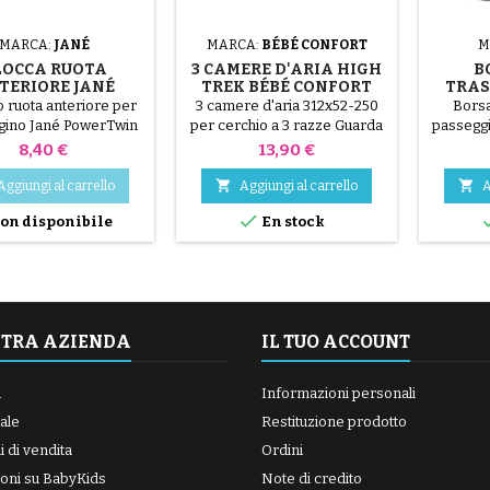
MARCA:
JANÉ
MARCA:
BÉBÉ CONFORT
M
LOCCA RUOTA
3 CAMERE D'ARIA HIGH
B
TERIORE JANÉ
TREK BÉBÉ CONFORT
TRAS
RTWIN E SLALOM
LIB
 ruota anteriore per
3 camere d'aria 312x52-250
Borsa
PRO
gino Jané PowerTwin
per cerchio a 3 razze Guarda
passeggi
Pro
il video qui sotto per evitare di
/ BEEZY
Prezzo
Prezzo
8,40 €
13,90 €
forare le camere d'aria
passeggin
durante il montaggio.
Eezy S T


Aggiungi al carrello
Aggiungi al carrello
A
MONTAGGIO VIDEO.
Eezy S

on disponibile
En stock
STRA AZIENDA
IL TUO ACCOUNT
a
Informazioni personali
ale
Restituzione prodotto
 di vendita
Ordini
oni su BabyKids
Note di credito