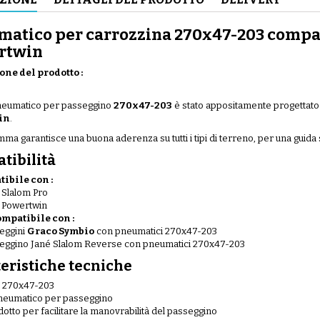
atico per carrozzina 270x47-203 compati
rtwin
one del prodotto :
neumatico per passeggino
270x47-203
è stato appositamente progettato 
in
.
ma garantisce una buona aderenza su tutti i tipi di terreno, per una guida
tibilità
ibile con :
 Slalom Pro
 Powertwin
mpatibile con :
eggini
Graco Symbio
con pneumatici 270x47-203
eggino Jané Slalom Reverse con pneumatici 270x47-203
teristiche tecniche
: 270x47-203
pneumatico per passeggino
dotto per facilitare la manovrabilità del passeggino