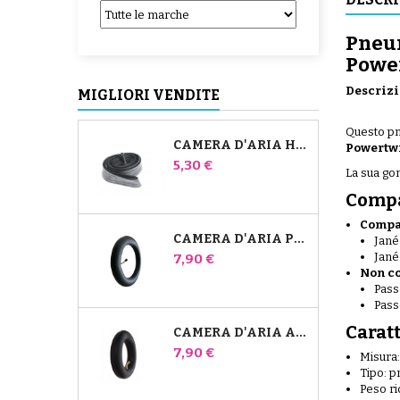
Pneum
Powe
Descrizi
MIGLIORI VENDITE
Questo p
CAMERA D'ARIA HIGH TREK BÉBÉ CONFORT
Powertw
Prezzo
5,30 €
La sua gom
Compa
Compat
CAMERA D'ARIA PER PASSEGGINO JANÉ SLALOM PRO E POWERTWIN
Jané
Jané
Prezzo
7,90 €
Non co
Pass
Pass
Carat
CAMERA D'ARIA ANTERIORE DEL PASSEGGINO BUGABOO DONKEY
Prezzo
7,90 €
Misura
Tipo: 
Peso ri