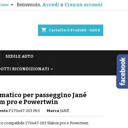
Benvenuto,
Accedi
o
Crea un account

liano
shopping_cart
Carrello:
0
Prodotti - 0,00 €
SEDILE AUTO
OTTI RICONDIZIONATI
matico per passeggino Jané
om pro e Powertwin
ento
P 270x47-203 P&S
Marca
JANÉ
co compatibile 270x47-203 Slalom pro e Powertwin