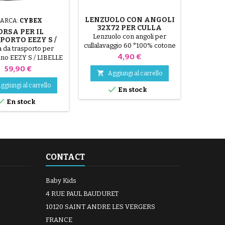
LENZUOLO CON ANGOLI
ARCA:
CYBEX
MA
32X72 PER CULLA
ORSA PER IL
RUOT
Lenzuolo con angoli per
PORTO EEZY S /
TUTTI 
cullalavaggio 60 °100% cotone
ELLE / BEEZY
PASS
 da trasporto per
Squizz 1
Prezzo
4,90 €
no EEZY S / LIBELLE
fuoristrad
. Compatibile con i
ruote da f
Prezzo
59,90 €

Aggiungi al carrello
i Eezy S 2, Eezy S+2,
può es
wist, Eezy S Twist 2,
bambini f

ggiungi al carrello
Ag

En stock
 Twist+ 2, Libelle e
Si rimu


En stock
No
Beezy.
senza attr
15,5 cm R
CONTACT
Baby Kids
4 RUE PAUL BAUDURET
10120 SAINT ANDRE LES VERGERS
FRANCE