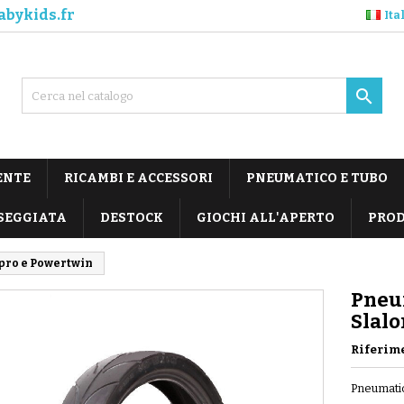
abykids.fr
Ita

ENTE
RICAMBI E ACCESSORI
PNEUMATICO E TUBO
SEGGIATA
DESTOCK
GIOCHI ALL'APERTO
PROD
pro e Powertwin
Pneu
Slal
Riferim
Pneumati