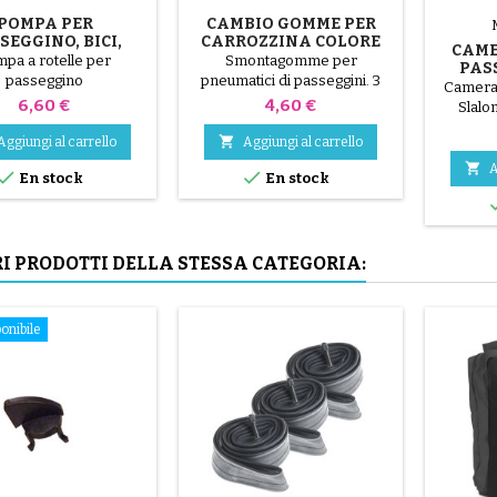
POMPA PER
CAMBIO GOMME PER
SEGGINO, BICI,
CARROZZINA COLORE
CAME
SCOOTER
CASUALE 1 CONFEZIONE
pa a rotelle per
Smontagomme per
PAS
DA 3 PEZZI
passeggino
pneumatici di passeggini. 3
SL
Camera d
parti in plastica di alta qualità,
Prezzo
Prezzo
P
6,60 €
4,60 €
Slalo
colori casuali, nero, rosso,
verde, giallo e blu oppure 3

Aggiungi al carrello
Aggiungi al carrello
parti in acciaio ( grigio ) Il

A


En stock
En stock
montaggio del pneumatico
avviene a mano, senza
attrezzi, per evitare di forare
la camera d'aria.
RI PRODOTTI DELLA STESSA CATEGORIA:
onibile