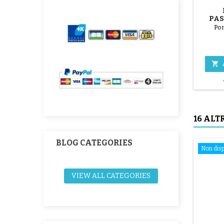
PAS
Pom

16 ALT
BLOG CATEGORIES
Non disp
VIEW ALL CATEGORIES