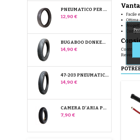
Vanta
PNEUMATICO PER PASSEGGINO JANÉ SLALOM PRO E POWERTWIN
Facile 
Prezzo
12,90 €
Ottima 
Progett
Per
Compati
Consig
BUGABOO DONKEY 39X177 PNEUMATICO COMPATIBILE PER PASSEGGINO - PER RUOTA ANTERIORE
Prezzo
14,90 €
Controlla
Reverse c
POTREB
47-203 PNEUMATICO COMPATIBILE CON IL PASSEGGINO BUGABOO DONKEY - PER RUOTA POSTERIORE
Prezzo
14,90 €
CAMERA D'ARIA POSTERIORE WHIZ RED CASTLE
Prezzo
7,90 €