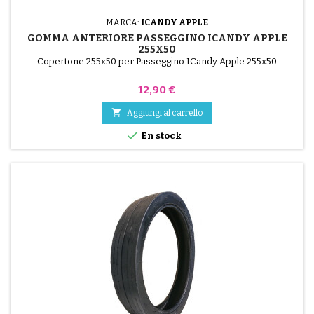
MARCA:
ICANDY APPLE
GOMMA ANTERIORE PASSEGGINO ICANDY APPLE
255X50
Copertone 255x50 per Passeggino ICandy Apple 255x50
Prezzo
12,90 €

Aggiungi al carrello

En stock