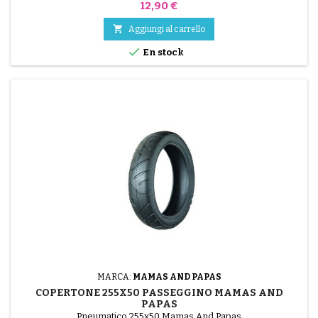
Prezzo
12,90 €

Aggiungi al carrello

En stock
MARCA:
MAMAS AND PAPAS
COPERTONE 255X50 PASSEGGINO MAMAS AND
PAPAS
Pneumatico 255x50 Mamas And Papas