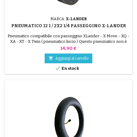
MARCA:
X-LANDER
PNEUMATICO 12 1 / 2X2 1/4 PASSEGGINO X-LANDER
Pneumatico compatibile con passeggino XLander - X Move - XQ -
XA - XT - X Twin ( pneumatico liscio ) Questo pneumatico non è
adatto se il cerchio è dotato di uno pneumatico 121/2x21/4 ( 57-203
Prezzo
14,90 €
)

Aggiungi al carrello

En stock