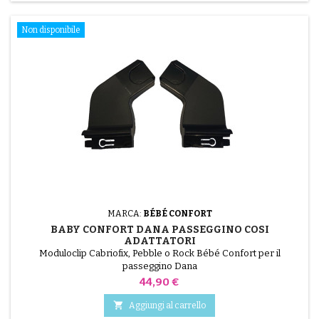
Non disponibile
MARCA:
BÉBÉ CONFORT
BABY CONFORT DANA PASSEGGINO COSI
ADATTATORI
Moduloclip Cabriofix, Pebble o Rock Bébé Confort per il
passeggino Dana
Prezzo
44,90 €

Aggiungi al carrello