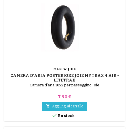
MARCA:
JOIE
CAMERA D'ARIA POSTERIORE JOIE MYTRAX 4 AIR -
LITETRAX
Camera d'aria 10x2 per passeggino Joie
Prezzo
7,90 €

Aggiungi al carrello

En stock