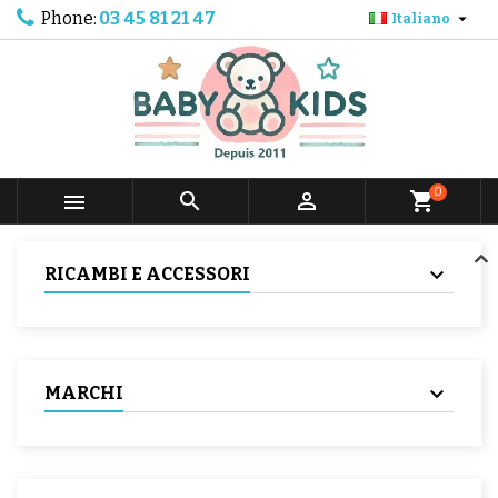
Phone:
03 45 81 21 47

Italiano
0



shopping_cart
RICAMBI E ACCESSORI
MARCHI