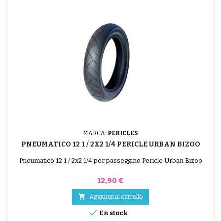
MARCA:
PERICLES
PNEUMATICO 12 1 / 2X2 1/4 PERICLE URBAN BIZOO
Pneumatico 12 1 / 2x2 1/4 per passeggino Pericle Urban Bizoo
Prezzo
12,90 €

Aggiungi al carrello

En stock