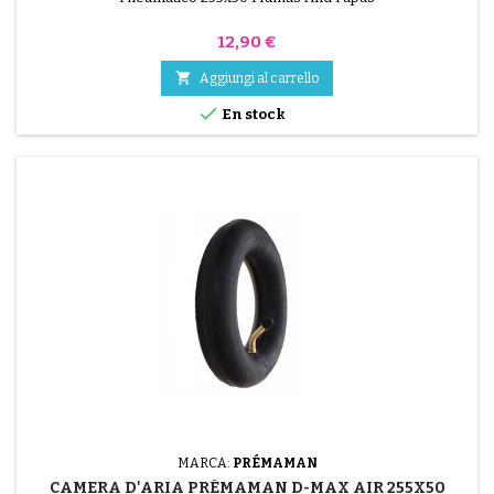
Prezzo
12,90 €

Aggiungi al carrello

En stock
MARCA:
PRÉMAMAN
CAMERA D'ARIA PRÉMAMAN D-MAX AIR 255X50