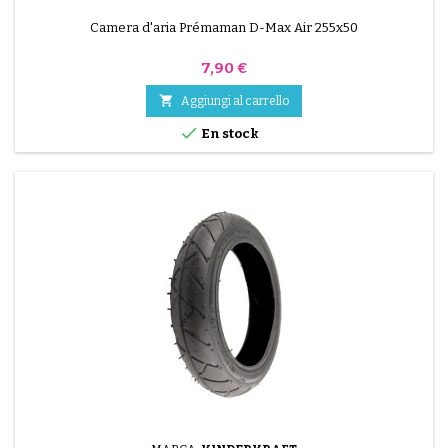
Camera d'aria Prémaman D-Max Air 255x50
Prezzo
7,90 €

Aggiungi al carrello

En stock