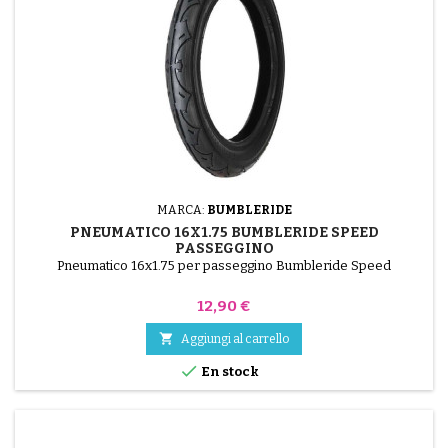
MARCA:
BUMBLERIDE
PNEUMATICO 16X1.75 BUMBLERIDE SPEED
PASSEGGINO
Pneumatico 16x1.75 per passeggino Bumbleride Speed
Prezzo
12,90 €

Aggiungi al carrello

En stock