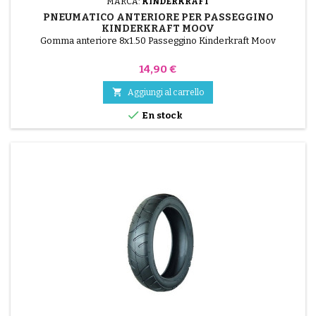
MARCA:
KINDERKRAFT
PNEUMATICO ANTERIORE PER PASSEGGINO
KINDERKRAFT MOOV
Gomma anteriore 8x1.50 Passeggino Kinderkraft Moov
Prezzo
14,90 €

Aggiungi al carrello

En stock