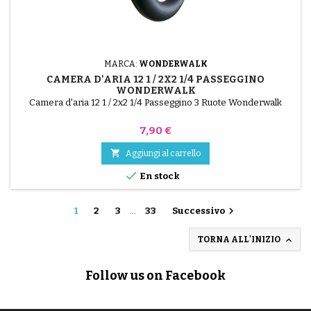
MARCA:
WONDERWALK
CAMERA D'ARIA 12 1 / 2X2 1/4 PASSEGGINO
WONDERWALK
Camera d'aria 12 1 / 2x2 1/4 Passeggino 3 Ruote Wonderwalk
Prezzo
7,90 €

Aggiungi al carrello

En stock

1
2
3
…
33
Successivo

TORNA ALL'INIZIO
Follow us on Facebook