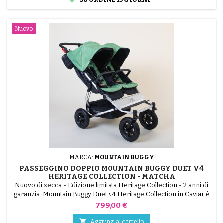
Nuovo
MARCA:
MOUNTAIN BUGGY
PASSEGGINO DOPPIO MOUNTAIN BUGGY DUET V4
HERITAGE COLLECTION - MATCHA
Nuovo di zecca - Edizione limitata Heritage Collection - 2 anni di
garanzia. Mountain Buggy Duet v4 Heritage Collection in Caviar è
il passeggino doppio side-by-side più compatto sul mercato. Con
Prezzo
799,00 €
soli 63 cm di larghezza (la stessa larghezza di un passeggino
singolo), si adatta ovunque, offrendo un eccezionale comfort in

Aggiungi al carrello