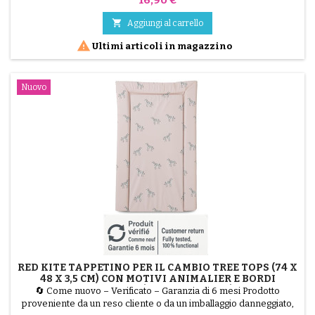
supporto? Ecco la vasca da bagno OKBABY Bella da sola, colore
azzurro. Perfetta per i neonati da 0 a 12 mesi. Articolo

Aggiungi al carrello
ricondizionato da BabyKids: accuratamente pulito e...

Ultimi articoli in magazzino
Nuovo
RED KITE TAPPETINO PER IL CAMBIO TREE TOPS (74 X
48 X 3,5 CM) CON MOTIVI ANIMALIER E BORDI
IMBOTTITI (BIANCO/GRIGIO)
🔄 Come nuovo – Verificato – Garanzia di 6 mesi Prodotto
proveniente da un reso cliente o da un imballaggio danneggiato,