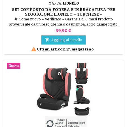
MARCA:
LIONELO
SET COMPOSTO DA FODERA E IMBRACATURA PER
SEGGIOLONE LIONELO – TURCHESE –
RICONDIZIONATO – BABYKIDS
🔄 Come nuovo – Verificato – Garanzia di 6 mesi Prodotto
proveniente da un reso cliente o da un imballaggio danneggiato,
testato dai nostri tecnici e perfettamente funzionante. Hai un
Prezzo
39,90 €
seggiolone Lionelo con il rivestimento usurato? Questo kit
ricondizionato comprende il rivestimento in tessuto turchese e

Aggiungi al carrello
l’imbracatura di sicurezza completa. Un modo...

Ultimi articoli in magazzino
Nuovo