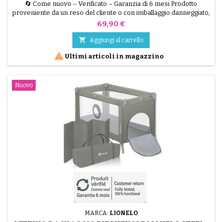
BABYKIDS
🔄 Come nuovo – Verificato – Garanzia di 6 mesi Prodotto
proveniente da un reso del cliente o con imballaggio danneggiato,
testato dai nostri tecnici e perfettamente funzionante. Il Lionelo
Prezzo
69,90 €
THEO è un'elegante soluzione 2 in 1 per tenere il bambino vicino
a te. Utilizzabile come lettino da co-sleeping o da viaggio, questo

Aggiungi al carrello
modello ricondizionato in colore...

Ultimi articoli in magazzino
Nuovo
MARCA:
LIONELO