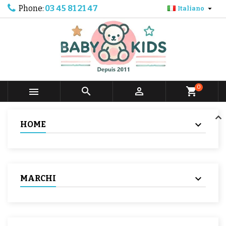
Phone:
03 45 81 21 47

Italiano
0



shopping_cart
HOME
MARCHI