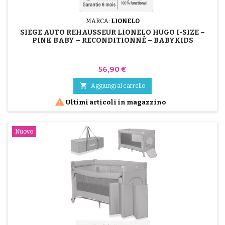
MARCA:
LIONELO
SIÈGE AUTO REHAUSSEUR LIONELO HUGO I-SIZE –
PINK BABY – RECONDITIONNÉ – BABYKIDS
Prezzo
56,90 €

Aggiungi al carrello

Ultimi articoli in magazzino
Nuovo