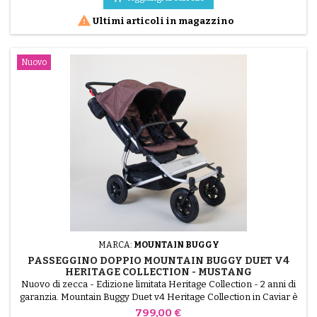
fuoristrada e finiture di lusso in...

Ultimi articoli in magazzino
Nuovo
MARCA:
MOUNTAIN BUGGY
PASSEGGINO DOPPIO MOUNTAIN BUGGY DUET V4
HERITAGE COLLECTION - MUSTANG
Nuovo di zecca - Edizione limitata Heritage Collection - 2 anni di
garanzia. Mountain Buggy Duet v4 Heritage Collection in Caviar è
il passeggino doppio side-by-side più compatto sul mercato. Con
Prezzo
799,00 €