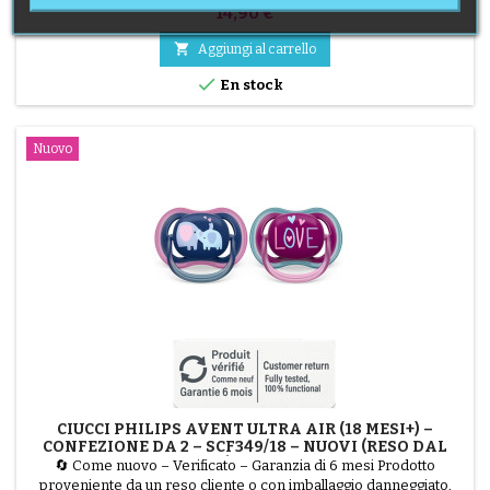
testato dai nostri tecnici e perfettamente funzionante. Regala un
Prezzo
14,90 €
comfort sano e naturale conil cuscino per bambini P’tit Lit (40x60
cm). Dotato di una fodera in cotone al 100% e certificato Oeko-

Aggiungi al carrello
Tex®, questo articolo è nuovo e non è mai...

En stock
Nuovo
CIUCCI PHILIPS AVENT ULTRA AIR (18 MESI+) –
CONFEZIONE DA 2 – SCF349/18 – NUOVI (RESO DAL
CLIENTE) – BABYKIDS
🔄 Come nuovo – Verificato – Garanzia di 6 mesi Prodotto
proveniente da un reso cliente o con imballaggio danneggiato,