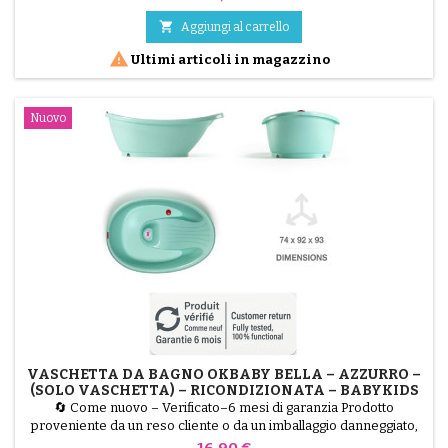
soli 63 cm di larghezza (la stessa larghezza di un passeggino
singolo), si adatta ovunque, offrendo un eccezionale comfort in

Aggiungi al carrello
fuoristrada e finiture di lusso in...

Ultimi articoli in magazzino
Nuovo
VASCHETTA DA BAGNO OKBABY BELLA – AZZURRO –
(SOLO VASCHETTA) – RICONDIZIONATA – BABYKIDS
🔄 Come nuovo – Verificato–6 mesi di garanzia Prodotto
proveniente da un reso cliente o da un imballaggio danneggiato,
testato dai nostri tecnici e perfettamente funzionante. Hai già il
Prezzo
16,90 €