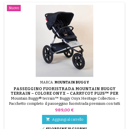
Nuovo
MARCA:
MOUNTAIN BUGGY
PASSEGGINO FUORISTRADA MOUNTAIN BUGGY
TERRAIN – COLORE ONYX – CARRYCOT PLUS™ PER
TERRAIN
Mountain Buggy® terrain™ Buggy Onyx Heritage Collection –
Pacchetto completo: il passeggino fuoristrada premium con tutti
gli accessori inclusi: navicella, vassoio per pasti Food Tray,
Prezzo
989,00 €
copertura antipioggia Storm Cover e protezione solare UV Bug
Mesh &amp; Blackout Cover. Passeggino fuoristrada colore Onyx

Aggiungi al carrello
Culla Carrycot Plus inclusa per i primi mesi di...

SU ORDINE 15 GIORNI