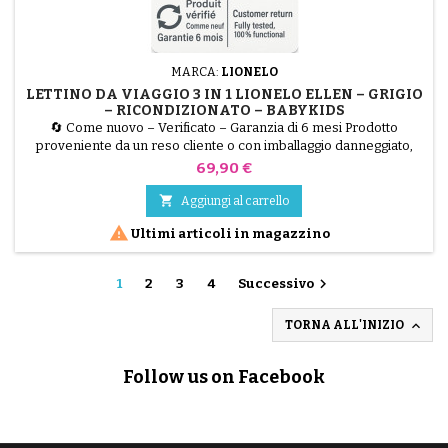
MARCA:
LIONELO
LETTINO DA VIAGGIO 3 IN 1 LIONELO ELLEN – GRIGIO
– RICONDIZIONATO – BABYKIDS
🔄 Come nuovo – Verificato – Garanzia di 6 mesi Prodotto
proveniente da un reso cliente o con imballaggio danneggiato,
testato dai nostri tecnici e perfettamente funzionante al 100%. Il
Prezzo
69,90 €
Lionelo ELLEN è una soluzione 3 in 1 ideale per il riposo del
bambino: lettino da viaggio, lettino per il co-sleeping e zona relax.

Aggiungi al carrello
Questo esemplare ricondizionato è stato...

Ultimi articoli in magazzino

1
2
3
4
Successivo

TORNA ALL'INIZIO
Follow us on Facebook