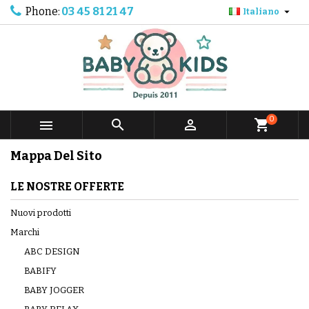
Phone:
03 45 81 21 47

Italiano
0



shopping_cart
Mappa Del Sito
LE NOSTRE OFFERTE
Nuovi prodotti
Marchi
ABC DESIGN
BABIFY
BABY JOGGER