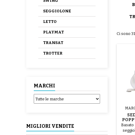
SWING
SEGGIOLONE
T
LETTO
PLAYMAT
Ci sono 31
TRANSAT
TROTTER
MARCHI
MAR
SE
POPPY
Basato 
MIGLIORI VENDITE
seggio