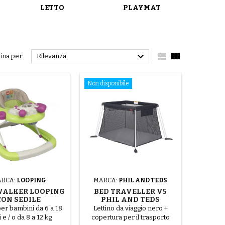
LETTO
PLAYMAT



ina per:
Rilevanza
Non disponibile
RCA:
LOOPING
MARCA:
PHIL AND TEDS
WALKER LOOPING
BED TRAVELLER V5
CON SEDILE
PHIL AND TEDS
POSIZIONE KIWI
per bambini da 6 a 18
Lettino da viaggio nero +
 e / o da 8 a 12 kg
copertura per il trasporto