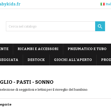
abykids.fr
Ita

ENTE
RICAMBI E ACCESSORI
PNEUMATICO E TUBO
SEGGIATA
DESTOCK
GIOCHI ALL'APERTO
PROD
GLIO - PASTI - SONNO
selezione di seggioloni e lettini per il risveglio del bambino.
tegorie