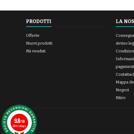
PRODOTTI
LA NO
Offerte
Consegn
Nuovi prodotti
Avviso leg
Più venduti
Condizioni
Informazi
pagament
Contattaci
Mappa del
Negozi
Ritiro
9.8
/10
600 ratings