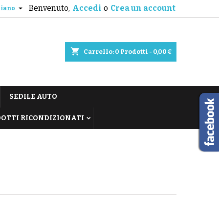
Benvenuto,
Accedi
o
Crea un account

liano
shopping_cart
Carrello:
0
Prodotti - 0,00 €
SEDILE AUTO
OTTI RICONDIZIONATI