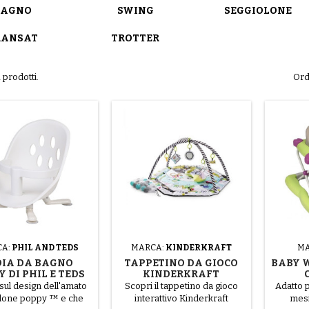
BAGNO
SWING
SEGGIOLONE
RANSAT
TROTTER
 prodotti.
Ord
CA:
PHIL AND TEDS
MARCA:
KINDERKRAFT
MA
DIA DA BAGNO
TAPPETINO DA GIOCO
BABY 
 DI PHIL E TEDS
KINDERKRAFT
SMARTPLAY
MULTI
sul design dell'amato
Scopri il tappetino da gioco
Adatto 
lone poppy ™ e che
interattivo Kinderkraft
mesi