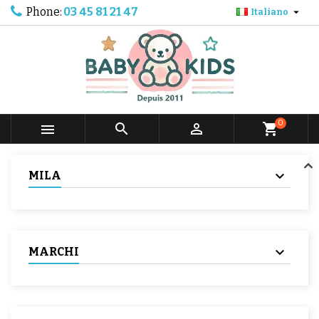
Phone:
03 45 81 21 47

Italiano
0



shopping_cart
MILA
MARCHI