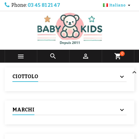
Phone:
03 45 81 21 47

Italiano
0



shopping_cart
CIOTTOLO
MARCHI