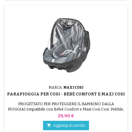
MARCA:
MAXI COSI
PARAPIOGGIA PER COSI - BÉBÉ CONFORT E MAXI COSI
PROGETTATO PER PROTEGGERE IL BAMBINO DALLA
PIOGGIACompatibile con Bébé Confort e Maxi Cosi Cosi: Pebble,
Pebble Plus, CabrioFix, Citi e StreetyComposizione: PVC
Prezzo
29,90 €

Aggiungi al carrello