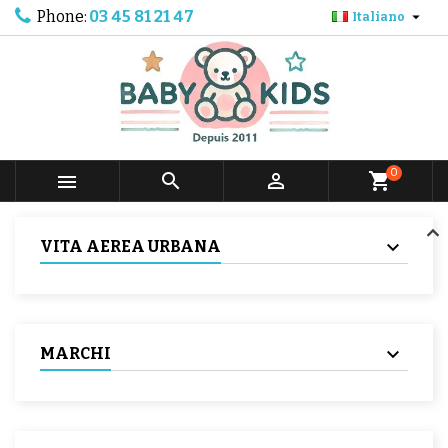
Phone:
03 45 81 21 47

Italiano
0



shopping_cart
VITA AEREA URBANA
MARCHI