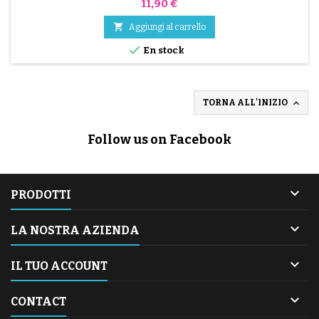
Prezzo
11,90 €

Aggiungi al carrello

En stock

TORNA ALL'INIZIO
Follow us on Facebook

PRODOTTI

LA NOSTRA AZIENDA

IL TUO ACCOUNT

CONTACT