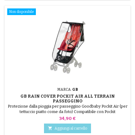
Non disponibile
MARCA:
GB
GB RAIN COVER POCKIT AIR ALL TERRAIN
PASSEGGINO
Protezione dalla pioggia per passeggino Goodbaby Pockit Air (per
tettuccio piatto come da foto) Compatibile con Pockit
Prezzo
34,90 €

Aggiungi al carrello