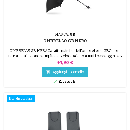
MARCA:
GB
OMBRELLO GB NERO
OMBRELLE GB NERACaratteristiche dell'ombrellone GBColori:
neroInstallazione semplice e veloceAdatto a tutti i passeggini GB
tranne Pockit (passeggini venduti separatamente)
Prezzo
44,90 €

Aggiungi al carrello

En stock
Non disponibile