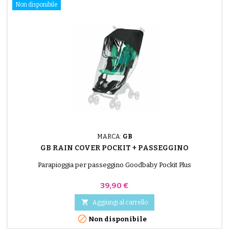
Non disponibile
MARCA:
GB
GB RAIN COVER POCKIT + PASSEGGINO
Parapioggia per passeggino Goodbaby Pockit Plus
Prezzo
39,90 €

Aggiungi al carrello

Non disponibile