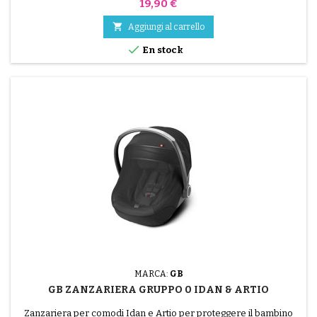
Prezzo
19,90 €

Aggiungi al carrello

En stock
MARCA:
GB
GB ZANZARIERA GRUPPO 0 IDAN & ARTIO
Zanzariera per comodi Idan e Artio per proteggere il bambino