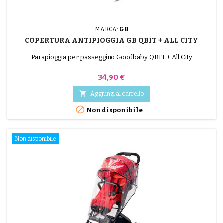
MARCA:
GB
COPERTURA ANTIPIOGGIA GB QBIT + ALL CITY
Parapioggia per passeggino Goodbaby QBIT + All City
Prezzo
34,90 €

Aggiungi al carrello

Non disponibile
Non disponibile