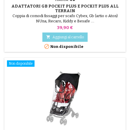
ADATTATORI GB POCKIT PLUS E POCKIT PLUS ALL
TERRAIN
Coppia di comodi fissaggi per scafo Cybex, Gb (artio o Aton)
NUna, Recaro, Kiddy e Besafe ....
Prezzo
39,90 €

Aggiungi al carrello

Non disponibile
Non disponibile