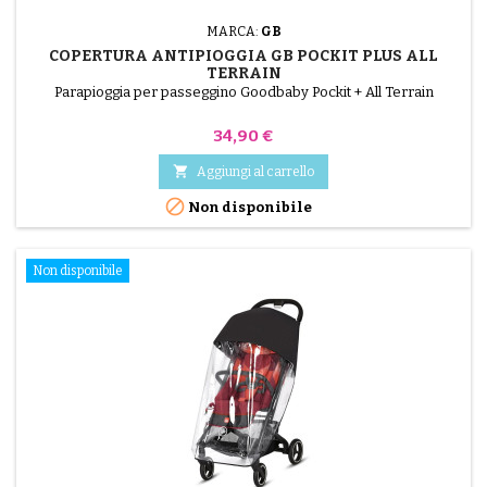
MARCA:
GB
COPERTURA ANTIPIOGGIA GB POCKIT PLUS ALL
TERRAIN
Parapioggia per passeggino Goodbaby Pockit + All Terrain
Prezzo
34,90 €

Aggiungi al carrello

Non disponibile
Non disponibile