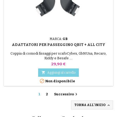
MARCA:
GB
ADATTATORI PER PASSEGGINO QBIT + ALL CITY
Coppia di comodi fissaggi per scafoCybex, GbNUna, Recaro,
Kiddy e Besafe ....
Prezzo
29,90 €

Aggiungi al carrello

Non disponibile

1
2
Successivo

TORNA ALL'INIZIO