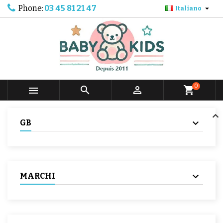
Phone:
03 45 81 21 47

Italiano
0



shopping_cart
GB
MARCHI