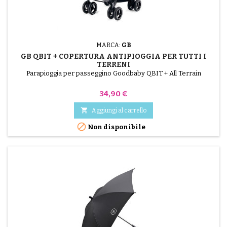
MARCA:
GB
GB QBIT + COPERTURA ANTIPIOGGIA PER TUTTI I
TERRENI
Parapioggia per passeggino Goodbaby QBIT + All Terrain
Prezzo
34,90 €

Aggiungi al carrello

Non disponibile