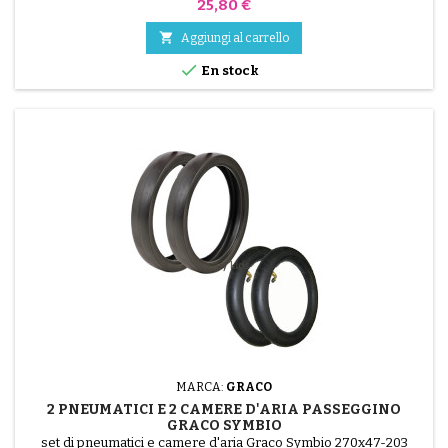
Prezzo
25,80 €

Aggiungi al carrello

En stock
MARCA:
GRACO
2 PNEUMATICI E 2 CAMERE D'ARIA PASSEGGINO
GRACO SYMBIO
set di pneumatici e camere d'aria Graco Symbio 270x47-203