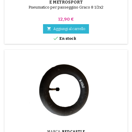
E METROSPORT
Pneumatico per passeggino Graco 8 1/2x2
Prezzo
12,90 €

Aggiungi al carrello

En stock
MARCA:
RED CASTLE