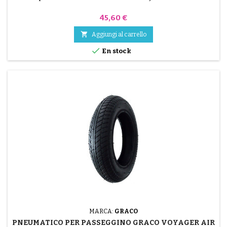
Prezzo
45,60 €

Aggiungi al carrello

En stock
MARCA:
GRACO
PNEUMATICO PER PASSEGGINO GRACO VOYAGER AIR