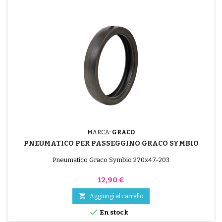
MARCA:
GRACO
PNEUMATICO PER PASSEGGINO GRACO SYMBIO
Pneumatico Graco Symbio 270x47-203
Prezzo
12,90 €

Aggiungi al carrello

En stock