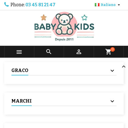
Phone:
03 45 81 21 47

Italiano
0



shopping_cart
GRACO
MARCHI