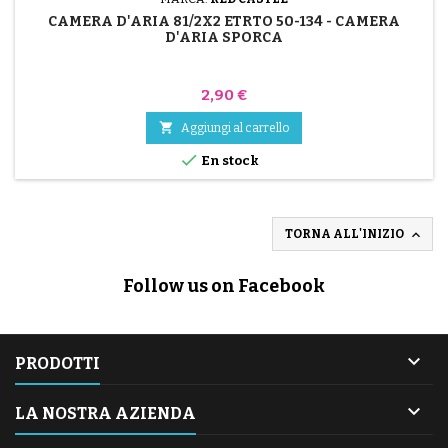
CAMERA D'ARIA 81/2X2 ETRTO 50-134 - CAMERA
D'ARIA SPORCA
Prezzo
2,90 €

Aggiungi al carrello

En stock

TORNA ALL'INIZIO
Follow us on Facebook

PRODOTTI

LA NOSTRA AZIENDA