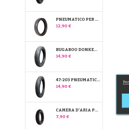
PNEUMATICO PER PASSEGGINO JANÉ SLALOM PRO E POWERTWIN
Prezzo
12,90 €
BUGABOO DONKEY 39X177 PNEUMATICO COMPATIBILE PER PASSEGGINO - PER RUOTA ANTERIORE
Prezzo
14,90 €
47-203 PNEUMATICO COMPATIBILE CON IL PASSEGGINO BUGABOO DONKEY - PER RUOTA POSTERIORE
Per
Prezzo
14,90 €
CAMERA D'ARIA POSTERIORE WHIZ RED CASTLE
Prezzo
7,90 €