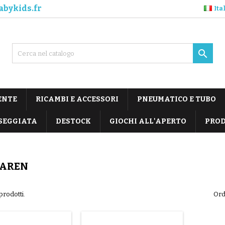
abykids.fr
Ita

ENTE
RICAMBI E ACCESSORI
PNEUMATICO E TUBO
SEGGIATA
DESTOCK
GIOCHI ALL'APERTO
PROD
AREN
prodotti.
Ord