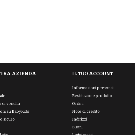
STRA AZIENDA
IL TUO ACCOUNT
a
Informazioni personali
ale
Restituzione prodotto
 di vendita
Ordini
oni su BabyKids
Note di credito
o sicuro
Indirizzi
Buoni
 sito
I miei avvisi