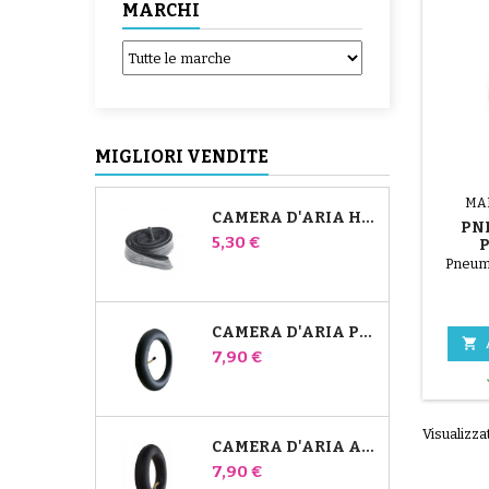
MARCHI
MIGLIORI VENDITE
MA
CAMERA D'ARIA HIGH TREK BÉBÉ CONFORT
PN
Prezzo
5,30 €
Pneuma
CAMERA D'ARIA PER PASSEGGINO JANÉ SLALOM PRO E POWERTWIN

Prezzo
7,90 €
Visualizzat
CAMERA D'ARIA ANTERIORE DEL PASSEGGINO BUGABOO DONKEY
Prezzo
7,90 €