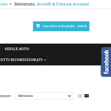
Benvenuto,
Accedi
o
Crea un account

liano
shopping_cart
Carrello:
0
Prodotti - 0,00 €
SEDILE AUTO
OTTI RICONDIZIONATI



ina per:
Rilevanza