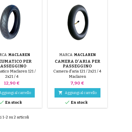
RCA:
MACLAREN
MARCA:
MACLAREN
EUMATICO PER
CAMERA D'ARIA PER
PASSEGGINO
PASSEGGINO
MACLAREN
MACLAREN
tico Maclaren 121 /
Camera d'aria 121 / 2x21 / 4
2x21 / 4
Maclaren
Prezzo
Prezzo
12,90 €
7,90 €

Aggiungi al carrello
Aggiungi al carrello


En stock
En stock
i 1-2 su 2 articoli