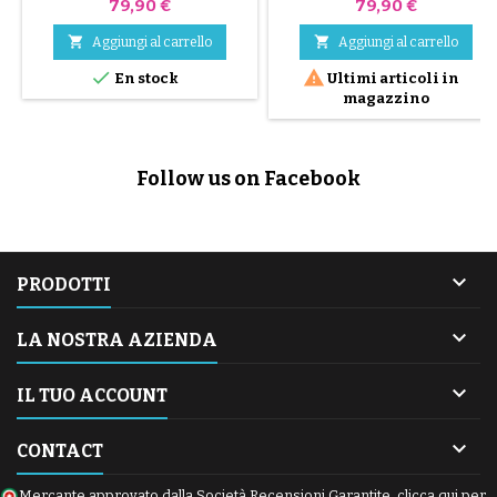
Prezzo
Prezzo
79,90 €
79,90 €


Aggiungi al carrello
Aggiungi al carrello


En stock
Ultimi articoli in
magazzino
Follow us on Facebook

PRODOTTI

LA NOSTRA AZIENDA

IL TUO ACCOUNT

CONTACT
Mercante approvato dalla Società Recensioni Garantite,
clicca qui per