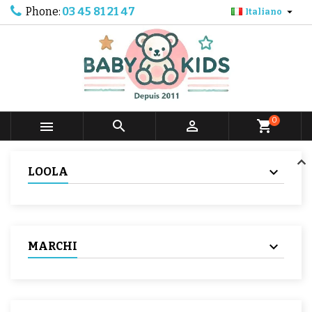
Phone:
03 45 81 21 47

Italiano
0



shopping_cart
LOOLA
MARCHI