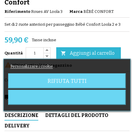
Confort
Riferimento
Roues AV Loola 3
Marca
BÉBÉ CONFORT
Set di 2 ruote anteriori per passeggino Bébé Confort Loola 2 e 3
59,90 €
Tasse incluse
Aggiungi al carrello

Quantità

Ultimi articoli in magazzino
Personalizzare i cookie
RIFIUTA TUTTI
Condividi
local_shipping
Delivery expected from 11/08/2026
DESCRIZIONE
DETTAGLI DEL PRODOTTO
DELIVERY