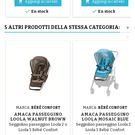


Aggiungi al carrello
Aggiungi al carrello


En stock
En stock
5 ALTRI PRODOTTI DELLA STESSA CATEGORIA:
>
<
MARCA:
BÉBÉ CONFORT
MARCA:
BÉBÉ CONFORT
AMACA PASSEGGINO
AMACA PASSEGGINO
LOOLA WALNUT BROWN
LOOLA MOSAIC BLUE
BÉBÉ CONFORT
BÉBÉ CONFORT
Seggiolino passeggino Loola 2 o
Seggiolino passeggino Loola 2 o
Loola 3 Bébé Confort
Loola 3 Bébé Confort