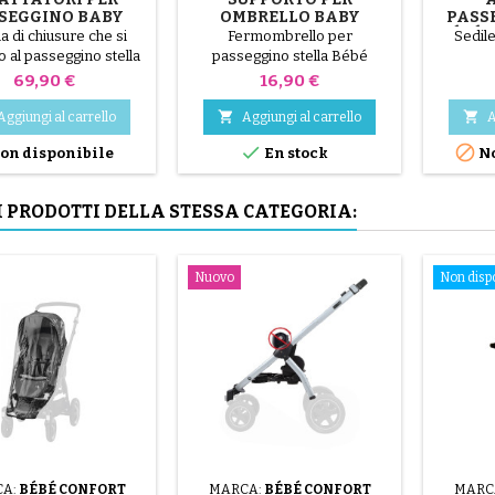
SEGGINO BABY
OMBRELLO BABY
PASS
NFORT STELLA
CONFORT STELLA
BÉBÉ 
a di chiusure che si
Fermombrello per
Sedile
o al passeggino stella
passeggino stella Bébé
Bébé Confort
Confort, necessario per
Prezzo
Prezzo
69,90 €
16,90 €
montare un ombrello!


Aggiungi al carrello
Aggiungi al carrello
A


on disponibile
En stock
No
I PRODOTTI DELLA STESSA CATEGORIA:
Nuovo
Non dispo
A:
BÉBÉ CONFORT
MARCA:
BÉBÉ CONFORT
MARC