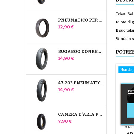
Telaio Bab
PNEUMATICO PER PASSEGGINO JANÉ SLALOM PRO E POWERTWIN
Ruote di g
Prezzo
12,90 €
Il suo tel
Venduto se
BUGABOO DONKEY 39X177 PNEUMATICO COMPATIBILE PER PASSEGGINO - PER RUOTA ANTERIORE
POTREB
Prezzo
14,90 €
Non disp
47-203 PNEUMATICO COMPATIBILE CON IL PASSEGGINO BUGABOO DONKEY - PER RUOTA POSTERIORE
Prezzo
14,90 €
Per
CAMERA D'ARIA POSTERIORE WHIZ RED CASTLE
Prezzo
7,90 €
MARC
AD