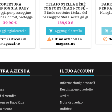
COPERTURA
TELAIO STELLA BÉBÉ
BARR
IPIOGGIA BABY
CONFORT (MAXI-COSI) -
PER P
NFORT STELLA
TELAIO NUDO SENZA
CON
oggia per passeggino
È facile sostituire il telaio del
Manigli
ACCESSORI
ébé Confort, protegge
passeggino Stella. Avete già gli
ino anche durante le
accessori? Questo telaio
Prezzo
Prezzo
39,90 €
139,90 €
iate sotto la pioggia!
originale Stella Bébé Confort
(Maxi-Cosi) è venduto nudo. È


Aggiungi al carrello
Aggiungi al carrello
A
la soluzione economica per


timi articoli in
Ultimi articoli in
No
dare nuova vita al vostro
magazzino
magazzino
passeggino se il telaio attuale
è danneggiato. Telaio originale
Bébé Confort / Maxi-Cosi.
Venduto senza amaca, ruote o
adattatori. Compatibile con...
STRA AZIENDA
IL TUO ACCOUNT
a
Informazioni personali
ale
Restituzione prodotto
 di vendita
Ordini
oni su BabyKids
Note di credito
o sicuro
Indirizzi