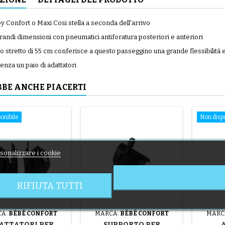
y Confort o Maxi Cosi stella a seconda dell'arrivo
randi dimensioni con pneumatici antiforatura posteriori e anteriori
aio stretto di 55 cm conferisce a questo passeggino una grande flessibilità e u
nza un paio di adattatori
BE ANCHE PIACERTI
onibile
Non dispo
sonalizzare i cookie
RIFIUTA TUTTI
A:
BÉBÉ CONFORT
MARCA:
BÉBÉ CONFORT
MARC
ATTATORI PER
SUPPORTO PER