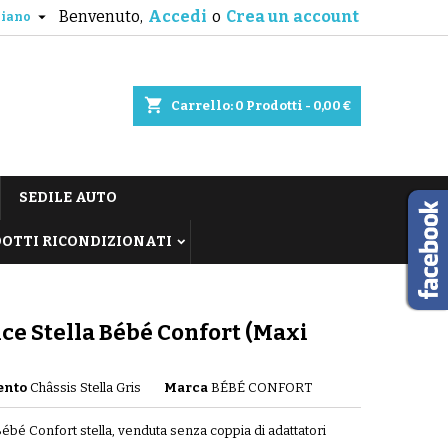
Benvenuto,
Accedi
o
Crea un account

liano
shopping_cart
Carrello:
0
Prodotti - 0,00 €
SEDILE AUTO
OTTI RICONDIZIONATI
ce Stella Bébé Confort (Maxi
ento
Châssis Stella Gris
Marca
BÉBÉ CONFORT
ébé Confort stella, venduta senza coppia di adattatori