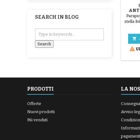
ANT
CO
Parapi
SEARCH IN BLOG
stella B
il bamb
passegg


Ul
PRODOTTI
LA NO
Offerte
Consegn
Nuovi prodotti
Avviso leg
Più venduti
Condizioni
Informazi
pagament