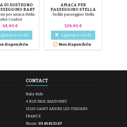
A DI SOSTEGNO
AMACA PER
SU
ASSEGGINO BABY
PASSEGGINO STELLA
OMB
FORT STELLA
BÉBÉ CONFORT O MAXI
CON
one per amaca Stella
Sedile passeggino Stella
Fer
COSI
Bébé Confort
passeg
Confor
Prezzo
Prezzo
54,90 €
129,90 €
monta


ggiungi al carrello
Aggiungi al carrello
Ag

n disponibile
Non disponibile
CONTACT
Baby Kids
4 RUE PAUL BAUDURET
10120 SAINT ANDRE LES VERGERS
FRANCE
Phone:
03 45 81 21 47