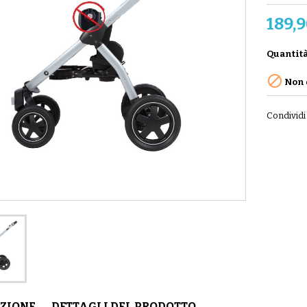
189,9
Quantit

Non 
Condividi
IZIONE
DETTAGLI DEL PRODOTTO