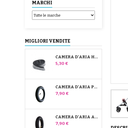
MARCHI
MIGLIORI VENDITE
CAMERA D'ARIA HIGH TREK BÉBÉ CONFORT
Prezzo
5,30 €
CAMERA D'ARIA PER PASSEGGINO JANÉ SLALOM PRO E POWERTWIN
Prezzo
7,90 €
CAMERA D'ARIA ANTERIORE DEL PASSEGGINO BUGABOO DONKEY
Prezzo
7,90 €
DESCR