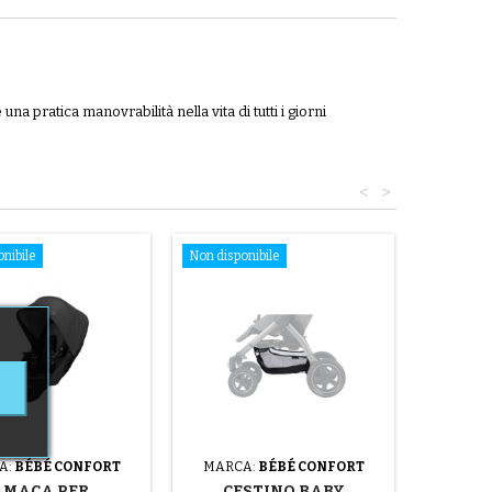
na pratica manovrabilità nella vita di tutti i giorni
<
>
nibile
Non disponibile
A:
BÉBÉ CONFORT
MARCA:
BÉBÉ CONFORT
AMACA PER
CESTINO BABY