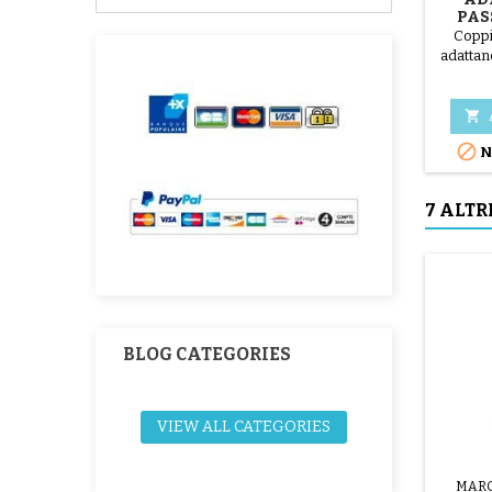
PAS
CO
Coppi
adattan


N
7 ALTR
BLOG CATEGORIES
VIEW ALL CATEGORIES
MARC