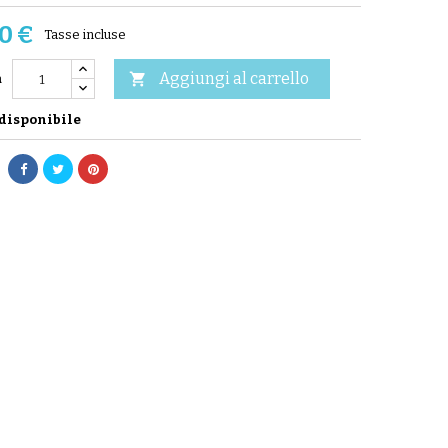
0 €
Tasse incluse
Aggiungi al carrello

à
disponibile