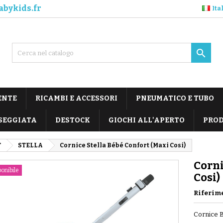
abykids.fr
Ita

ENTE
RICAMBI E ACCESSORI
PNEUMATICO E TUBO
SEGGIATA
DESTOCK
GIOCHI ALL'APERTO
PROD
T
STELLA
Cornice Stella Bébé Confort (Maxi Cosi)
Corni
onibile
Cosi)
Riferim
Cornice B