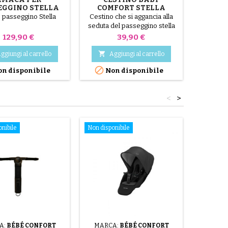
EGGINO STELLA
COMFORT STELLA
CONFORT O MAXI
 passeggino Stella
Cestino che si aggancia alla
COSI
seduta del passeggino stella
Bébé Confort
Prezzo
Prezzo
129,90 €
39,90 €

ggiungi al carrello
Aggiungi al carrello

n disponibile
Non disponibile
<
>
nibile
Non disponibile
A:
BÉBÉ CONFORT
MARCA:
BÉBÉ CONFORT
MARC