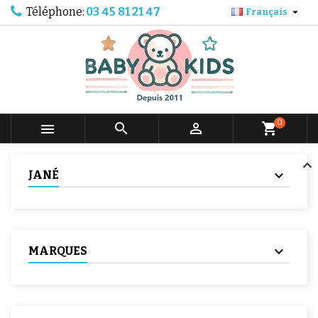
Téléphone:
03 45 81 21 47

Français
0



shopping_cart
JANÉ
MARQUES