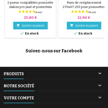
POWERTWIN JANÉ
POWERTWIN
2 pneus compatibles poussette
Pneu de remplacement
slalom pro jané et powertwin
270x47-203 pour poussettes
jané - 270x47-203
Jané Slalom Pro et Powertwin.
Non compatible avec Graco et
Prix
Prix
25,80 €
12,90 €
Jané Slalom Reverse.


Ajouter au panier
Ajouter au panier


En stock
En stock
Suivez-nous sur Facebook

PRODUITS

NOTRE SOCIÉTÉ

VOTRE COMPTE