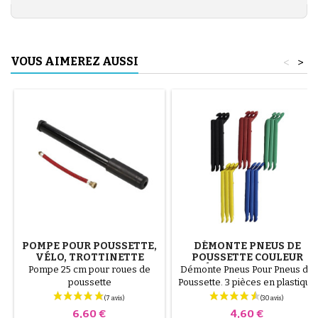
VOUS AIMEREZ AUSSI
<
>
POMPE POUR POUSSETTE,
DÉMONTE PNEUS DE
VÉLO, TROTTINETTE
POUSSETTE COULEUR
ALÉATOIRE 1 LOT DE 3
Pompe 25 cm pour roues de
Démonte Pneus Pour Pneus de
PIÈCES
poussette
Poussette. 3 pièces en plastique
de haute qualité, couleur
aléatoire, noir, rouge, vert,
Prix
Prix
6,60 €
4,60 €