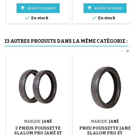
jaune et bleu ou 3 pièces en
acier ( gris ) Le montage du


Ajouter au panier
Ajouter au panier
pneu se fait sans outils et


uniquement à la main, cela évite
En stock
En stock
de percer la chambre à air.
13 AUTRES PRODUITS DANS LA MÊME CATÉGORIE :
<
>
MARQUE:
JANÉ
MARQUE:
JANÉ
2 PNEUS POUSSETTE
PNEU POUSSETTE JANÉ
SLALOM PRO JANÉ ET
SLALOM PRO ET