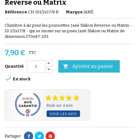
Reverse ou Matrix
Référence
CH 101/2x17/8 R
Marque
JANÉ
Chambre à air pour les poussettes Jané Slalom Reverse ou Matrix -
10 1/2x17/8 - qui se monte sur un pneu Jané Slalom ou Matrix de
dimension 270x47-203
7,90 €
TTC
Ajouter au panier

Quantité

En stock
Basé sur 4 avis
VOIR LES AVIS
Partager