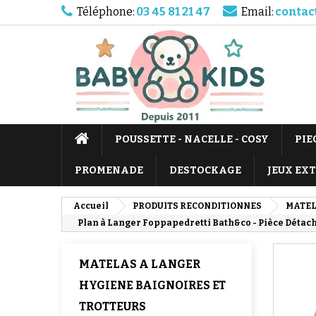
Téléphone:
03 45 81 21 47
Email:
contac
POUSSETTE - NACELLE - COSY
PIE
PROMENADE
DESTOCKAGE
JEUX EX
Accueil
PRODUITS RECONDITIONNES
MATEL
Plan à Langer Foppapedretti Bath&co - Pièce Détach
MATELAS A LANGER
HYGIENE BAIGNOIRES ET
TROTTEURS