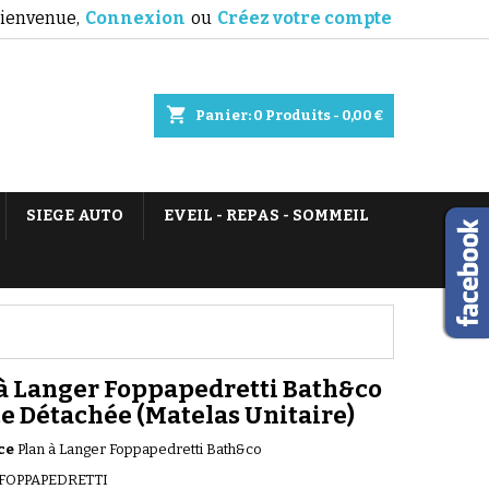
ienvenue,
Connexion
ou
Créez votre compte
shopping_cart
Panier:
0
Produits - 0,00 €
SIEGE AUTO
EVEIL - REPAS - SOMMEIL
à Langer Foppapedretti Bath&co
ce Détachée (Matelas Unitaire)
ce
Plan à Langer Foppapedretti Bath&co
FOPPAPEDRETTI