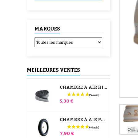
MARQUES
MEILLEURES VENTES
CHAMBRE À AIR HIGH TREK BÉBÉ CONFORT
Prix
5,30 €
CHAMBRE À AIR POUSSETTE JANÉ SLALOM PRO ET POWERTWIN
Prix
7,90 €