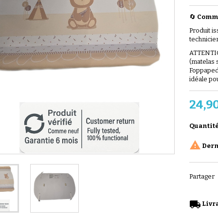
🔄
Comme
Produit i
technicie
ATTENTIO
(matelas 
Foppapedre
idéale po
24,9
Quantit

Derni
Partager
local_shipping
Livra