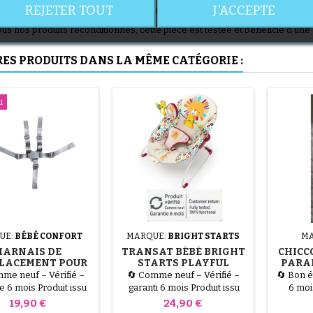
REJETER TOUT
J'ACCEPTE
uillable :** Fonctionne avec le mécanisme de verrouillage de l'unité Bath&
s nos produits reconditionnés, cette pièce est testée et bénéficie d'une 
RES PRODUITS DANS LA MÊME CATÉGORIE :
(1 avis)
u
(36 avis)
UE:
BÉBÉ CONFORT
MARQUE:
BRIGHT STARTS
MA
HARNAIS DE
TRANSAT BÉBÉ BRIGHT
CHICC
LACEMENT POUR
STARTS PLAYFUL
PARAP
 CONFORT MEELY
PINWHEELS -
GRIS-
me neuf – Vérifié –
🔄 Comme neuf – Vérifié –
🔄 Bon ét
PLUS
VIBRATIONS
e 6 mois Produit issu
garanti 6 mois Produit issu
6 moi
APAISANTES
etour client ou d’un
d’un retour client ou d’un
reto
Prix
Prix
19,90 €
24,90 €
age abîmé, testé par
emballage abîmé, testé par
emballa