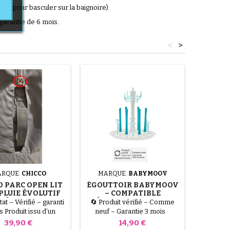
co (pour basculer sur la baignoire).
garantie de 6 mois.
<
>
Nouveau
RQUE:
CHICCO
MARQUE:
BABYMOOV
MAR
O PARC OPEN LIT
ÉGOUTTOIR BABYMOOV
MATE
LUIE ÉVOLUTIF
– COMPATIBLE
RIGI
 DÉFAUT MINEUR
STÉRILISATEUR VAPEUR
at – Vérifié – garanti
🔄 Produit vérifié – Comme
🔄 Comm
HOUSSE
2 EN 1 TURBO STEAM
RECO
s Produit issu d’un
neuf – Garantie 3 mois
garantie
PLUS
ur client ou d’un
Article retourné (rétractation,
d’un re
Prix
Prix
39,90 €
14,90 €
ge abîmé, testé par
emballage abîmé ou
emballa