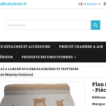
t@babykids.fr
B

Français

CE DETACHEE ET ACCESSOIRE
PNEU ET CHAMBRE A AIR
TÉRIEUR
PRODUITS RECONDITIONNES
AS A LANGER HYGIENE BAIGNOIRES ET TROTTEURS
ée (Matelas Unitaire)
Plan 
- Piè
Référen
Marque