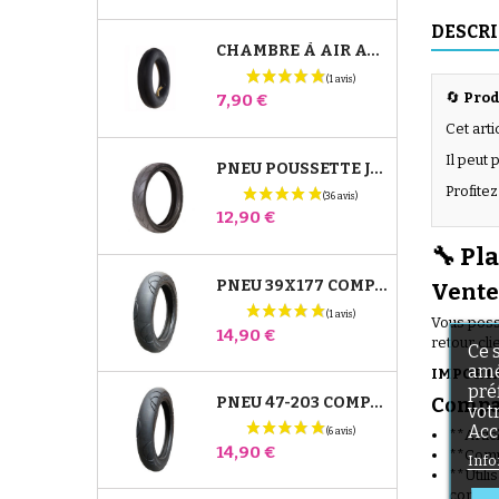
DESCR
CHAMBRE À AIR AVANT POUSSETTE BUGABOO DONKEY
🔄
Prod
Prix
7,90 €
Cet art
Il peut
PNEU POUSSETTE JANÉ SLALOM PRO ET POWERTWIN
Profitez
Prix
12,90 €
🔧 Pl
PNEU 39X177 COMPATIBLE POUSSETTE BUGABOO DONKEY - POUR ROUE AVANT
Vente
Vous poss
Prix
14,90 €
retour cli
Ce 
amé
IMPORTAN
pré
PNEU 47-203 COMPATIBLE POUSSETTE BUGABOO DONKEY - POUR ROUE ARRIÈRE
Compat
vot
Acc
**Artic
Prix
14,90 €
**Compa
Info
**Utili
complè