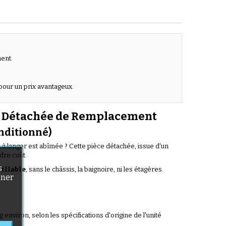
ment.
.
pour un prix avantageux.
ce Détachée de Remplacement
nditionné)
à langer est abîmée ? Cette pièce détachée, issue d'un
dre coût.
s
uillable
, sans le châssis, la baignoire, ni les étagères.
nner
g environ, selon les spécifications d'origine de l'unité