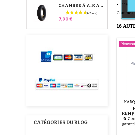
**Verro
CHAMBRE À AIR ARRIÈRE POUSSETTE WHIZZ RED CASTLE
Comme tou
Prix
7,90 €
16 AUT
Nouvea
MARQ
REMP
BÉBÉ
🔄 Com
CATÉGORIES DU BLOG
garanti
d’un r
emball