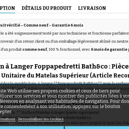
IPTION
DÉTAILS DU PRODUIT
LIVRAISON
uit vérifié – Comme neuf – Garantie 6 mois
icle a été soigneusement testé par nos techniciens et fonctionne parfaite
 provenir d’un retour client ou d’un emballage légèrement abîmé ou neutre
 d’un produit
comme neuf
, 100 % fonctionnel, avec
6 mois de garantie
an à Langer Foppapedretti Bath&co : Piè
 Unitaire du Matelas Supérieur (Article Reco
(56 avis)
édez le meuble bain-à-langer **Foppapedretti Bath&co** mais la surface 
ent vérifié, est la solution parfaite pour restaurer votre équipement à moin
site Web utilise ses propres cookies et ceux de tiers pour
liorer nos services et vous montrer des publicités liées à vo
T : Cette offre inclut UNIQUEMENT la partie Plan à Langer verro
férences en analysant vos habitudes de navigation. Pour do
ibilité et Caractéristiques Techniques
re consentement à son utilisation, appuyez sur le bouton
epter.
le Vendu :** Surface/Matelas à langer (partie supérieure).
tibilité Garantie :** Meuble Foppapedretti Bath&co.
rmations
Personnaliser les cookies
sation :** Conçu pour une utilisation de la naissance jusqu'à 12 mois (ou 11 k
(46 avis)
te).