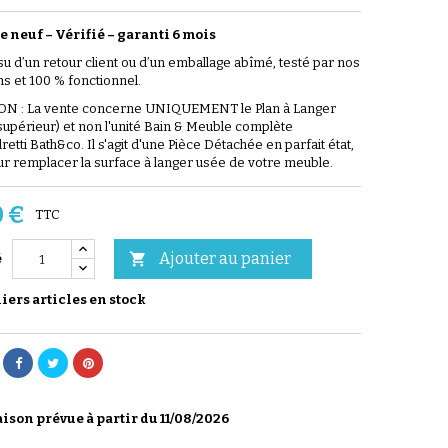
 neuf – Vérifié
–
garanti 6 mois
ssu d’un retour client ou d’un emballage abîmé, testé par nos
ns et 100 % fonctionnel.
N : La vente concerne UNIQUEMENT le Plan à Langer
supérieur) et non l'unité Bain & Meuble complète
tti Bath&co. Il s'agit d'une Pièce Détachée en parfait état,
ur remplacer la surface à langer usée de votre meuble.
0 €
TTC
Ajouter au panier

é
ers articles en stock
ison prévue à partir du 11/08/2026