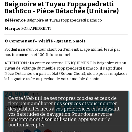
Baignoire et Tuyau Foppapedretti
Bath&co - Pièce Détachée (Unitaire)
Référence
Baignoire et Tuyau Foppapedretti Bath&co
Marque
FOPPAPEDRETTI
🔄
Comme neuf – Vérifié
–
garanti 6 mois
Produit issu d’un retour client ou d’un emballage abîmé, testé par
nos techniciens et 100 % fonctionnel.
ATTENTION : La vente concerne UNIQUEMENT la Baignoire et son
Tuyau de Vidange du meuble Foppapedretti Bath&co. Il s'agit d'une
Pièce Détachée en parfait état (Retour Client), idéale pour remplacer
la baignoire usée ou perdue de votre meuble de soin.
24,90 €
TTC
Ce site Web utilise ses propres cookies et ceux de
tiers pour améliorer nos services et vous montrer
Ajouter au panier

Quantité
des publicités liées à vos préférences en analysant
vos habitudes de navigation. Pour donner votre

consentement à son utilisation, appuyez sur le
Derniers articles en stock
bouton Accepter.