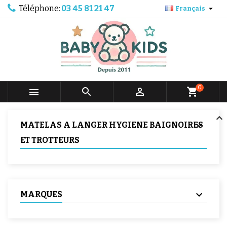
Téléphone:
03 45 81 21 47

Français
0



shopping_cart
MATELAS A LANGER HYGIENE BAIGNOIRES
ET TROTTEURS
MARQUES