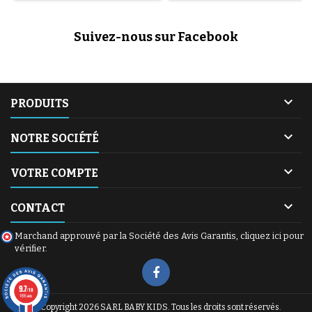
avec le transat vibrant Bright
avec le Tapis de Jeu Chicco
Starts Playful Pinwheels. Adapté
Tapis de la Forêt XXL. Ses
de la naissance jusqu'à 9 kg
dimensions extra larges (135 x
Suivez-nous sur Facebook
(environ 6 mois), ce transat
90 cm) offrent une liberté de
léger et portable diffuse des
mouvement unique. Ce tapis
vibrations...
doux, rembourré et très...

PRODUITS

NOTRE SOCIÉTÉ

VOTRE COMPTE

CONTACT
Marchand approuvé par la Société des Avis Garantis,
cliquez ici pour
vérifier
.
9.7
/10
1195 avis
© Copyright 2026 SARL BABY KIDS. Tous les droits sont réservés.