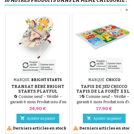
16 AUTRES PRODUITS DANS LA MÊME CATÉGORIE :
<
>
MARQUE:
BRIGHT STARTS
MARQUE:
CHICCO
TRANSAT BÉBÉ BRIGHT
TAPIS DE JEU CHICCO
STARTS PLAYFUL
TAPIS DE LA FORÊT XXL -
PINWHEELS -
135 X 90 CM - DÈS LA
🔄 Comme neuf – Vérifié –
1🔄 Comme neuf – Vérifié –
VIBRATIONS
NAISSANCE
garanti 6 mois Produit issu d’un
garanti 6 mois Produit issu d’un
APAISANTES
retour client ou d’un emballage
retour client ou d’un emballage
Prix
Prix
24,90 €
17,90 €
abîmé, testé par nos
abîmé, testé par nos
techniciens et 100 %
techniciens et 100 %


Ajouter au panier
Ajouter au panier
fonctionnel. Offrez à votre
fonctionnel. Offrez à votre


Derniers articles en stock
Derniers articles en stock
bébé un moment de détente
bébé un espace de jeu géant