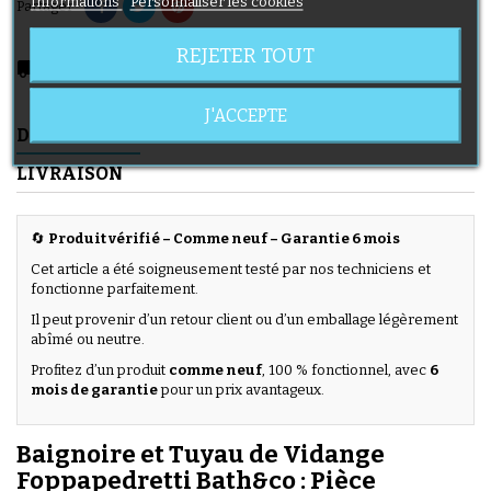
Informations
Personnaliser les cookies
Partager
REJETER TOUT
local_shipping
Livraison prévue à partir du 08/08/2026
J'ACCEPTE
DESCRIPTION
DÉTAILS DU PRODUIT
LIVRAISON
🔄
Produit vérifié – Comme neuf – Garantie 6 mois
Cet article a été soigneusement testé par nos techniciens et
fonctionne parfaitement.
Il peut provenir d’un retour client ou d’un emballage légèrement
abîmé ou neutre.
Profitez d’un produit
comme neuf
, 100 % fonctionnel, avec
6
mois de garantie
pour un prix avantageux.
Baignoire et Tuyau de Vidange
Foppapedretti Bath&co : Pièce