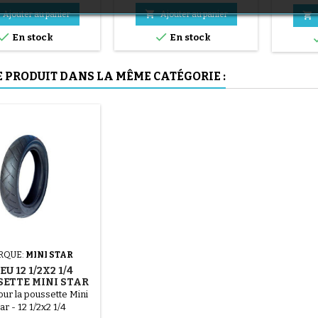
en acier ( gris ) Le montage du
(1 avis)

Ajouter au panier
Ajouter au panier

pneu se fait sans outils et


uniquement à la main, cela
En stock
En stock
évite de percer la chambre à
air.
E PRODUIT DANS LA MÊME CATÉGORIE :
(36 avis)
(1 avis)
RQUE:
MINI STAR
U 12 1/2X2 1/4
ETTE MINI STAR
ur la poussette Mini
ar - 12 1/2x2 1/4