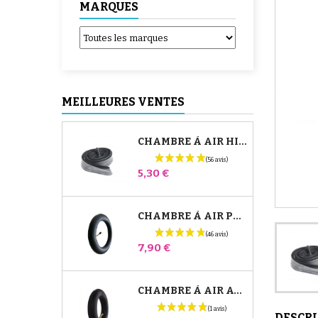
MARQUES
MEILLEURES VENTES
CHAMBRE À AIR HIGH TREK BÉBÉ CONFORT
Prix
5,30 €
CHAMBRE À AIR POUSSETTE JANÉ SLALOM PRO ET POWERTWIN
Prix
7,90 €
CHAMBRE À AIR AVANT POUSSETTE BUGABOO DONKEY
DESCR