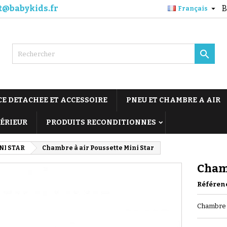
t@babykids.fr
B

Français

CE DETACHEE ET ACCESSOIRE
PNEU ET CHAMBRE A AIR
TÉRIEUR
PRODUITS RECONDITIONNES
NI STAR
Chambre à air Poussette Mini Star
Chamb
Référen
Chambre à