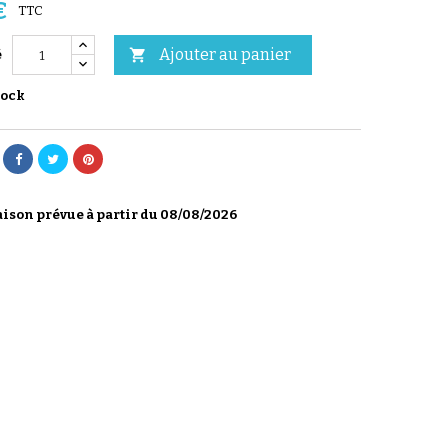
€
TTC
Ajouter au panier

é
tock
ison prévue à partir du 08/08/2026