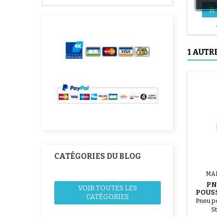

1 AUTR
CATÉGORIES DU BLOG
MA
PNE
VOIR TOUTES LES
POUSS
CATÉGORIES
Pneu po
St