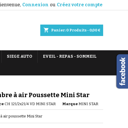
ienvenue,
Connexion
ou
Créez votre compte
shopping_cart
Panier:
0
Produits - 0,00 €
SIEGE AUTO
EVEIL - REPAS - SOMMEIL
re à air Poussette Mini Star
ce
CH 121/2x21/4 VD MINI STAR
Marque
MINI STAR
 air poussette Mini Star