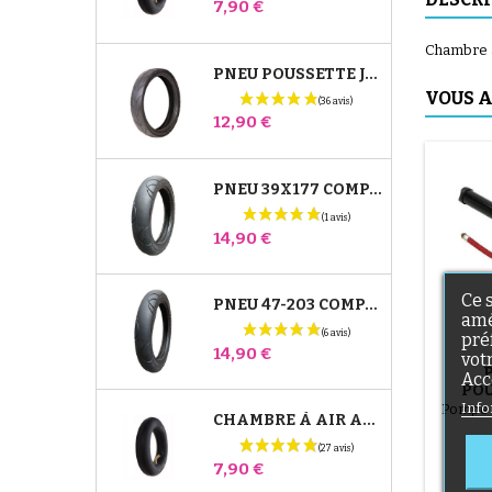
Prix
7,90 €
Chambre à 
PNEU POUSSETTE JANÉ SLALOM PRO ET POWERTWIN
VOUS A
Prix
12,90 €
PNEU 39X177 COMPATIBLE POUSSETTE BUGABOO DONKEY - POUR ROUE AVANT
Prix
14,90 €
Ce 
PNEU 47-203 COMPATIBLE POUSSETTE BUGABOO DONKEY - POUR ROUE ARRIÈRE
amé
pré
Prix
14,90 €
vot
Acc
POU
T
Info
Pompe 
CHAMBRE À AIR ARRIÈRE POUSSETTE WHIZZ RED CASTLE
Prix
7,90 €