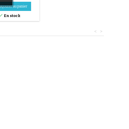
Ajouter au panier

En stock
<
>