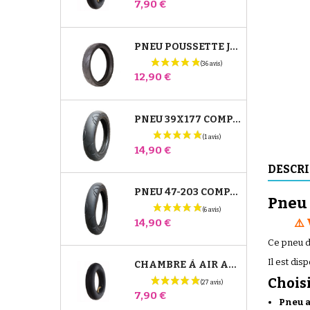
Prix
7,90 €
PNEU POUSSETTE JANÉ SLALOM PRO ET POWERTWIN
Prix
12,90 €
PNEU 39X177 COMPATIBLE POUSSETTE BUGABOO DONKEY - POUR ROUE AVANT
Prix
14,90 €
DESCR
PNEU 47-203 COMPATIBLE POUSSETTE BUGABOO DONKEY - POUR ROUE ARRIÈRE
Pneu 
Prix
14,90 €
⚠️
Ce pneu d
Il est di
CHAMBRE À AIR ARRIÈRE POUSSETTE WHIZZ RED CASTLE
Chois
Prix
7,90 €
Pneu a