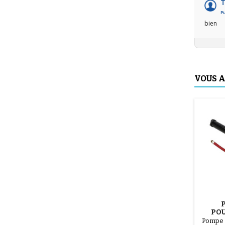
T
Pu
bien
VOUS A
POU
T
Pompe 