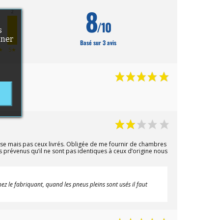
8
2
/10
s
nner
0
Basé sur 3 avis
★
5★
se mais pas ceux livrés. Obligée de me fournir de chambres
s prévenus qu’il ne sont pas identiques à ceux d’origine nous
ez le fabriquant, quand les pneus pleins sont usés il faut