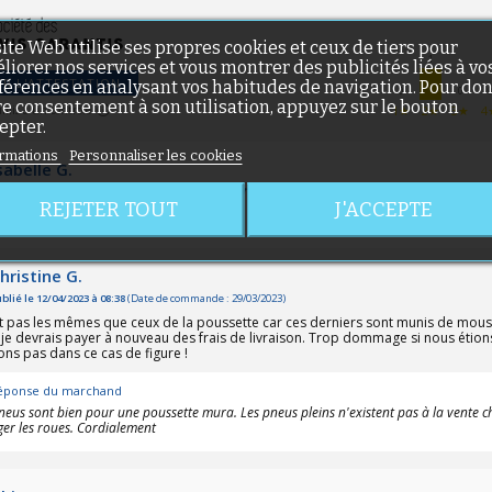
site Web utilise ses propres cookies et ceux de tiers pour
(6 avis)
1
liorer nos services et vous montrer des publicités liées à vo
IR L'ATTESTATION
férences en analysant vos habitudes de navigation. Pour do
0
0
re consentement à son utilisation, appuyez sur le bouton
umis à un contrôle
1★
2★
3★
4
epter.
rmations
Personnaliser les cookies
sabelle G.
blié le 30/10/2024 à 16:15
(Date de commande : 17/10/2024)
REJETER TOUT
J'ACCEPTE
ien
(27 avis)
hristine G.
blié le 12/04/2023 à 08:38
(Date de commande : 29/03/2023)
t pas les mêmes que ceux de la poussette car ces derniers sont munis de mous
t je devrais payer à nouveau des frais de livraison. Trop dommage si nous étion
ons pas dans ce cas de figure !
éponse du marchand
neus sont bien pour une poussette mura. Les pneus pleins n'existent pas à la vente ch
er les roues. Cordialement