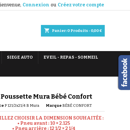
ienvenue,
Connexion
ou
Créez votre compte
shopping_cart
Panier:
0
Produits - 0,00 €
SIEGE AUTO
EVEIL - REPAS - SOMMEIL
Poussette Mura Bébé Confort
ce
P 121/2x21/4 B Mura
Marque
BÉBÉ CONFORT
UILLEZ CHOISIR LA DIMENSION SOUHAITÉE :
• Pneu avant :
10 × 2.125
• Pneu arrière :
12 1/2 × 2 1/4