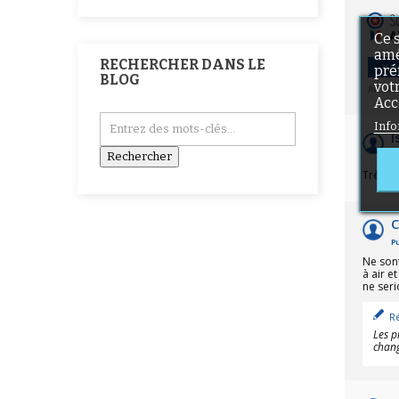
Ce 
amé
RECHERCHER DANS LE
VO
pré
BLOG
vot
Avis so
Acc
Info
I
Pu
Très b
C
Pu
Ne son
à air e
ne seri
R
Les p
chang