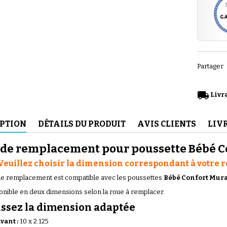
Partager
(56 avis)
local_shipping
Livra
IPTION
DÉTAILS DU PRODUIT
AVIS CLIENTS
LIV
de remplacement pour poussette Bébé Co
(46 avis)
 Veuillez choisir la dimension correspondant à votre ro
e remplacement est compatible avec les poussettes
Bébé Confort Mur
sponible en deux dimensions selon la roue à remplacer.
issez la dimension adaptée
vant :
10 x 2.125