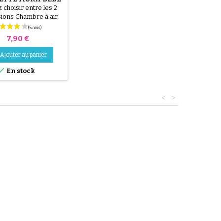
CONFORT
z choisir entre les 2
ions Chambre à air
12 1/2x2 1/4 Chambre
ir avant 10x2.125
Prix
7,90 €
Ajouter au panier

En stock
<
>