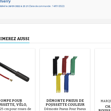
hierry
blié le 26/01/2022 à 23:21
(Date de commande : 14/01/2022)
IMEREZ AUSSI
POMPE POUR
DÉMONTE PNEUS DE
MARQ
SSETTE, VÉLO,
POUSSETTE COULEUR
CH
ROTTINETTE
ALÉATOIRE 1 LOT DE 3
25 cm pour roues de
Démonte Pneus Pour Pneus
POUSS