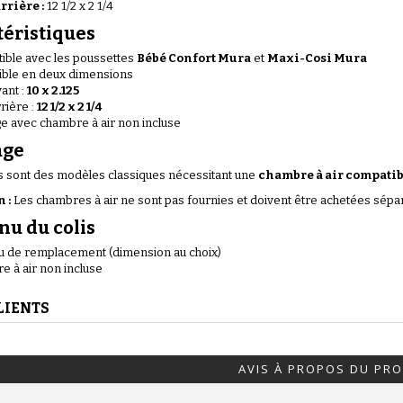
rrière :
12 1/2 x 2 1/4
(1 avis)
téristiques
ible avec les poussettes
Bébé Confort Mura
et
Maxi-Cosi Mura
ible en deux dimensions
ant :
10 x 2.125
rière :
12 1/2 x 2 1/4
e avec chambre à air non incluse
age
(36 avis)
 sont des modèles classiques nécessitant une
chambre à air compati
 :
Les chambres à air ne sont pas fournies et doivent être achetées sép
nu du colis
eu de remplacement (dimension au choix)
 à air non incluse
(1 avis)
LIENTS
AVIS À PROPOS DU PRO