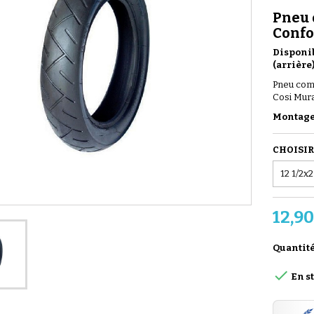
Pneu 
Confo
Disponib
(arrière
Pneu comp
Cosi Mura
Montage 
CHOISIR
12,90
Quantit

En s