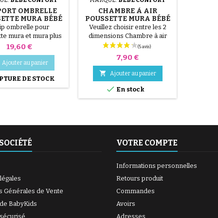
PORT OMBRELLE
CHAMBRE À AIR
ETTE MURA BÉBÉ
POUSSETTE MURA BÉBÉ
CONFORT
CONFORT
ip ombrelle pour
Veuillez choisir entre les 2
te mura et mura plus
dimensions Chambre à air
 Confort et Maxi Cosi
arrière 12 1/2x2 1/4 Chambre
Prix
19,60 €
à air avant 10x2.125
Prix
7,90 €
Ajouter au panier

Ajouter au panier
PTURE DE STOCK

En stock
SOCIÉTÉ
VOTRE COMPTE
Informations personnelles
légales
Retours produit
s Générales de Vente
Commandes
 de BabyKids
Avoirs
sécurisé
Adresses