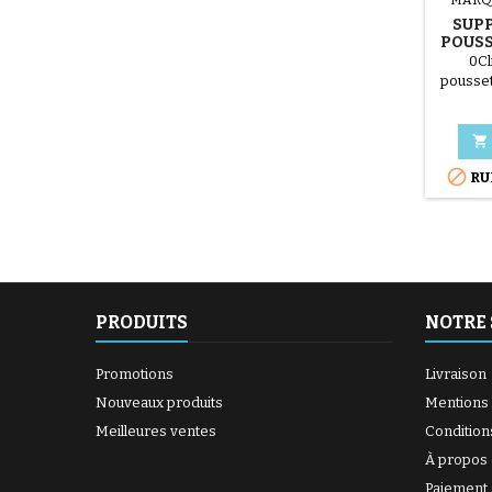
SUP
POUSS
0Cl
pousset
de Bébé


RU
PRODUITS
NOTRE 
Promotions
Livraison
Nouveaux produits
Mentions 
Meilleures ventes
Condition
À propos
Paiement 