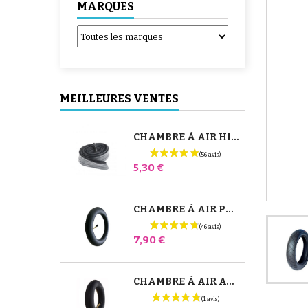
MARQUES
MEILLEURES VENTES
CHAMBRE À AIR HIGH TREK BÉBÉ CONFORT
Prix
5,30 €
CHAMBRE À AIR POUSSETTE JANÉ SLALOM PRO ET POWERTWIN
Prix
7,90 €
CHAMBRE À AIR AVANT POUSSETTE BUGABOO DONKEY