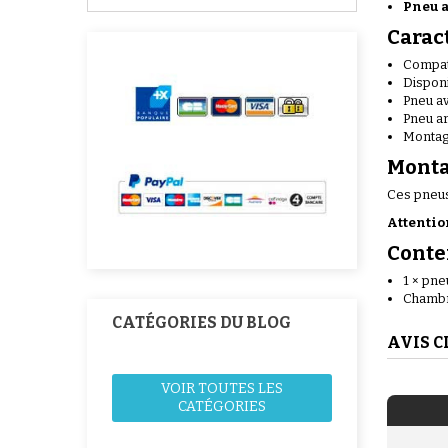
Pneu a
Carac
Compat
Dispon
Pneu av
Pneu ar
Montag
Mont
Ces pneus
Attention
Conte
1 × pn
Chambre
CATÉGORIES DU BLOG
AVIS C
VOIR TOUTES LES
CATÉGORIES