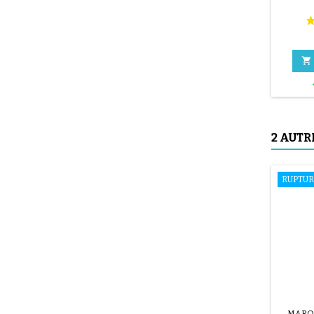

2 AUTR
RUPTUR
MARQ