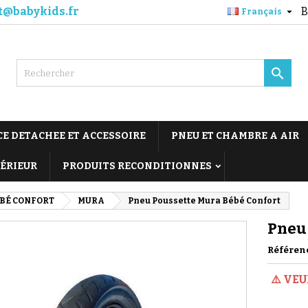
t@babykids.fr
B

Français

CE DETACHEE ET ACCESSOIRE
PNEU ET CHAMBRE A AIR
TÉRIEUR
PRODUITS RECONDITIONNES
BÉ CONFORT
MURA
Pneu Poussette Mura Bébé Confort
Pneu 
Référen
⚠️ VE