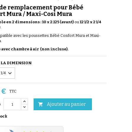
de remplacement pour Bébé
rt Mura / Maxi-Cosi Mura
le en 2 dimensions :
10 x 2.125 (avant)
ou
12 1/2 x 2 1/4
)
.
atible avec les poussettes Bébé Confort Mura et Maxi-
.
avec chambre à air (non incluse).
 LA DIMENSION
 €
TTC
Ajouter au panier

é
tock