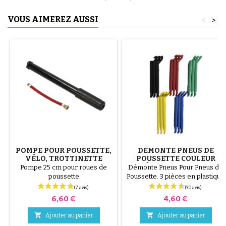
VOUS AIMEREZ AUSSI
<
>
POMPE POUR POUSSETTE,
DÉMONTE PNEUS DE
VÉLO, TROTTINETTE
POUSSETTE COULEUR
ALÉATOIRE 1 LOT DE 3
Pompe 25 cm pour roues de
Démonte Pneus Pour Pneus de
PIÈCES
poussette
Poussette. 3 pièces en plastique
de haute qualité, couleur
aléatoire, noir, rouge, vert,
Prix
Prix
6,60 €
4,60 €
jaune et bleu ou 3 pièces en
acier ( gris ) Le montage du


Ajouter au panier
Ajouter au panier
pneu se fait sans outils et