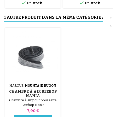


uniquement à la main, cela évite
En stock
En stock
de percer la chambre à air.
1 AUTRE PRODUIT DANS LA MÊME CATÉGORIE :
>
<
MARQUE:
MOUNTAIN BUGGY
CHAMBRE À AIR BEEBOP
NANIA
Chambre à air pour poussette
Beebop Nania
Prix
7,90 €