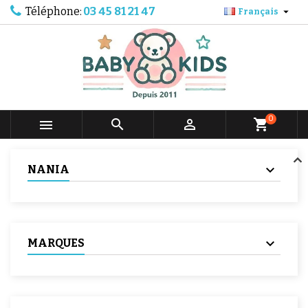
Téléphone:
03 45 81 21 47

Français
0



shopping_cart
NANIA
MARQUES