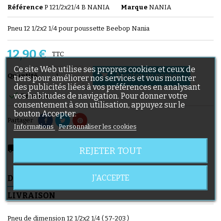
Référence
P 121/2x21/4 B NANIA
Marque
NANIA
Pneu 12 1/2x2 1/4 pour poussette Beebop Nania
12,90 €
TTC
Ce site Web utilise ses propres cookies et ceux de
Ajouter au panier

Quantité
tiers pour améliorer nos services et vous montrer
des publicités liées à vos préférences en analysant

vos habitudes de navigation. Pour donner votre
En stock
consentement à son utilisation, appuyez sur le
bouton Accepter.
Partager
Informations
Personnaliser les cookies
local_shipping
Livraison prévue à partir du 11/08/2026
REJETER TOUT
J'ACCEPTE
DESCRIPTION
DÉTAILS DU PRODUIT
LIVRAISON
Pneu de dimension 12 1/2x2 1/4 ( 57-203 )