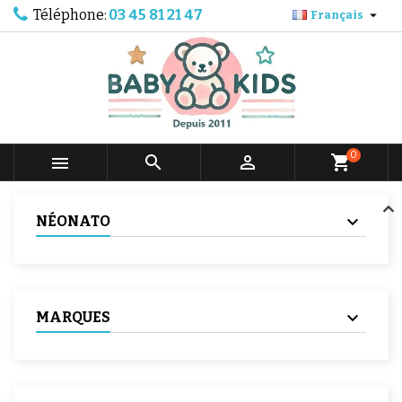
Téléphone:
03 45 81 21 47

Français
0



shopping_cart
NÉONATO
MARQUES