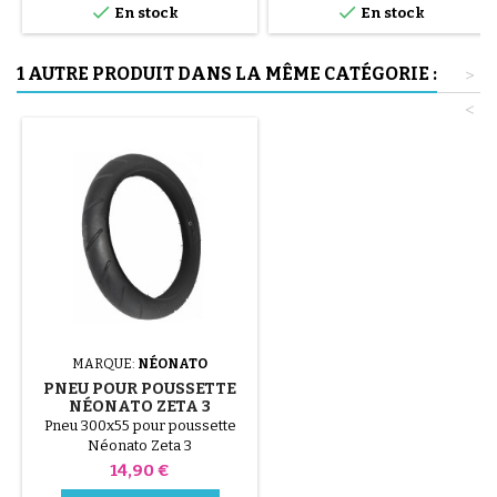


uniquement à la main, cela évite
En stock
En stock
de percer la chambre à air.
1 AUTRE PRODUIT DANS LA MÊME CATÉGORIE :
>
<
MARQUE:
NÉONATO
PNEU POUR POUSSETTE
NÉONATO ZETA 3
Pneu 300x55 pour poussette
Néonato Zeta 3
Prix
14,90 €