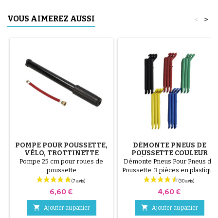
VOUS AIMEREZ AUSSI
<
>
POMPE POUR POUSSETTE,
DÉMONTE PNEUS DE
VÉLO, TROTTINETTE
POUSSETTE COULEUR
ALÉATOIRE 1 LOT DE 3
Pompe 25 cm pour roues de
Démonte Pneus Pour Pneus de
PIÈCES
poussette
Poussette. 3 pièces en plastique
de haute qualité, couleur
aléatoire, noir, rouge, vert,
Prix
Prix
6,60 €
4,60 €
jaune et bleu ou 3 pièces en
acier ( gris ) Le montage du


Ajouter au panier
Ajouter au panier
pneu se fait sans outils et