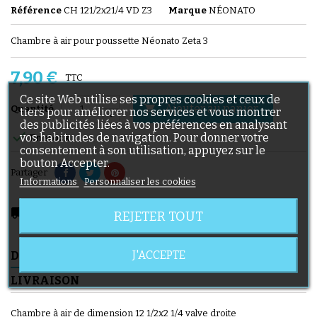
Référence
CH 121/2x21/4 VD Z3
Marque
NÉONATO
Chambre à air pour poussette Néonato Zeta 3
7,90 €
TTC
Ce site Web utilise ses propres cookies et ceux de
Ajouter au panier

Quantité
tiers pour améliorer nos services et vous montrer
des publicités liées à vos préférences en analysant

vos habitudes de navigation. Pour donner votre
En stock
consentement à son utilisation, appuyez sur le
bouton Accepter.
Partager
Informations
Personnaliser les cookies
local_shipping
Livraison prévue à partir du 11/08/2026
REJETER TOUT
J'ACCEPTE
DESCRIPTION
DÉTAILS DU PRODUIT
LIVRAISON
Chambre à air de dimension 12 1/2x2 1/4 valve droite