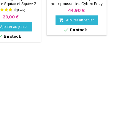
e Squizz et Squizz 2
pour poussettes Cybex Eezy
de 
et 3
S / Eezy S Twist 2018
Prix
44,90 €
Prix
29,00 €


Ajouter au panier
Ajouter au panier

En stock

En stock
(30 avis)