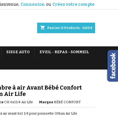
ienvenue,
Connexion
ou
Créez votre compte
shopping_cart
Panier:
0
Produits - 0,00 €
SIEGE AUTO
EVEIL - REPAS - SOMMEIL
re à air Avant Bébé Confort
 Air Life
ce
CH 6x11/4 Air Life
Marque
BÉBÉ CONFORT
 air avant 6x1 1/4 pour poussette Urban Air Life