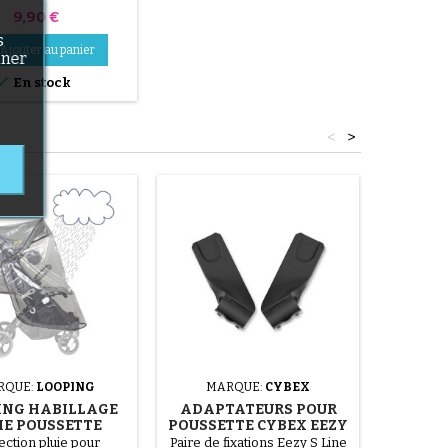
Bébé Confort
Prix
9,90 €
s
Ajouter au panier
nner

En stock
<
>
RQUE:
LOOPING
MARQUE:
CYBEX
MARQU
ING HABILLAGE
ADAPTATEURS POUR
SUPP
IE POUSSETTE
POUSSETTE CYBEX EEZY
POUSS
 ET SQUIZZ 2 ET 3
S / EEZY S TWIST
ection pluie pour
Paire de fixations Eezy S Line
Clip Adap