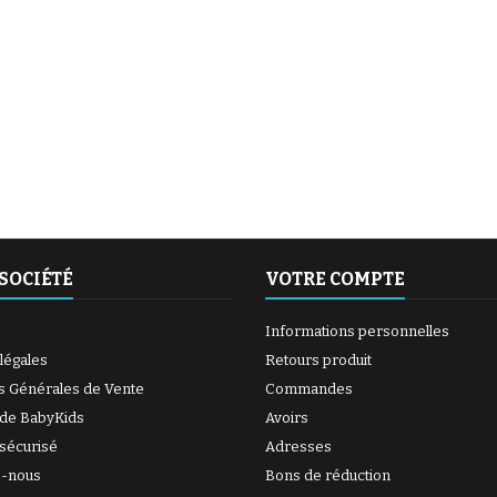
(1 avis)
(6 avis)
SOCIÉTÉ
VOTRE COMPTE
Informations personnelles
légales
Retours produit
s Générales de Vente
Commandes
(27 avis)
 de BabyKids
Avoirs
sécurisé
Adresses
z-nous
Bons de réduction