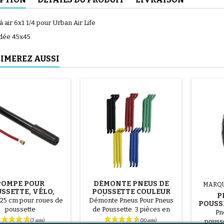
 air 6x1 1/4 pour Urban Air Life
dée 45x45
IMEREZ AUSSI
POMPE POUR
DÉMONTE PNEUS DE
MARQ
SSETTE, VÉLO,
POUSSETTE COULEUR
P
ROTTINETTE
ALÉATOIRE 1 LOT DE 3
25 cm pour roues de
Démonte Pneus Pour Pneus
POUSS
PIÈCES
poussette
de Poussette. 3 pièces en
LIFE
Pn
plastique de haute qualité,
pousse