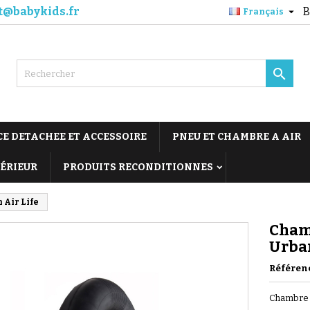
t@babykids.fr
B

Français

CE DETACHEE ET ACCESSOIRE
PNEU ET CHAMBRE A AIR
TÉRIEUR
PRODUITS RECONDITIONNES
 Air Life
Chamb
Urban
Référen
Chambre à