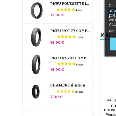
PNEU POUSSETTE JANÉ SLALOM PRO ET POWERTWIN
Ce 
amé

Prix
pré
12,90 €
vot
Acc
PNEU 39X177 COMPATIBLE POUSSETTE BUGABOO DONKEY - POUR ROUE AVANT
Info
16 AUT
Prix
14,90 €
PNEU 47-203 COMPATIBLE POUSSETTE BUGABOO DONKEY - POUR ROUE ARRIÈRE
Prix
14,90 €
CHAMBRE À AIR ARRIÈRE POUSSETTE WHIZZ RED CASTLE
Prix
7,90 €
MARQ
CH
POUSS
Veuill