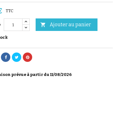
€
TTC
Ajouter au panier

é
tock
ison prévue à partir du 11/08/2026