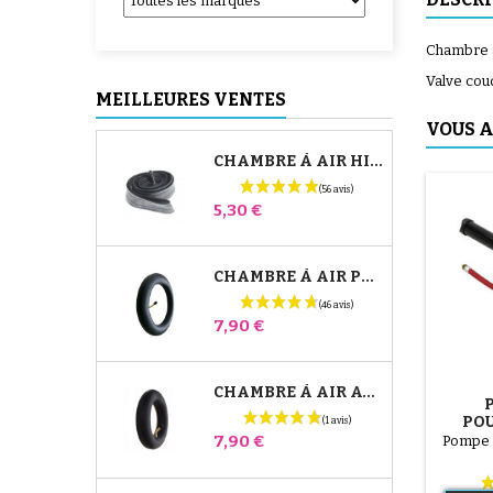
Chambre à
Valve cou
MEILLEURES VENTES
VOUS A
CHAMBRE À AIR HIGH TREK BÉBÉ CONFORT
Prix
5,30 €
CHAMBRE À AIR POUSSETTE JANÉ SLALOM PRO ET POWERTWIN
Prix
7,90 €
CHAMBRE À AIR AVANT POUSSETTE BUGABOO DONKEY
POU
T
Prix
7,90 €
Pompe 