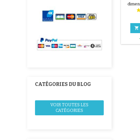
dimens
arrière
à a

CATÉGORIES DU BLOG
VOIR TOUTES LES
CATÉGORIES