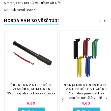
Notranja cev 6x1 1/4 za Urban Air Life
Kolenski ventil 45x45
MORDA VAM BO VŠEČ TUDI
<
>
ČRPALKA ZA OTROŠKE
MENJALNIK PNEVMATIK
VOZIČKE, KOLESA IN
ZA OTROŠKE VOZIČKE
SKUTERJE
NAKLJUČNE BARVE 1
25 cm črpalka za kolesa vozička
Menjalnik pnevmatik za
PAKET S 3 KOSI
pnevmatike otroških vozičkov. 3
visokokakovostni plastični deli,
Cena
Cena
6,60
4,60
naključne barve, črna, rdeča,