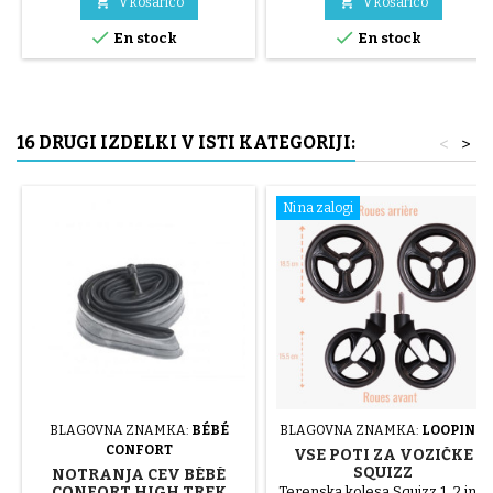
zelena, rumena in modra ali 3


V košarico
V košarico
jekleni deli ( siva ) Pnevmatiko


En stock
En stock
namestite ročno, brez orodja,
da ne predrete notranje cevi.
16 DRUGI IZDELKI V ISTI KATEGORIJI:
<
>
Ni na zalogi
BLAGOVNA ZNAMKA:
BÉBÉ
BLAGOVNA ZNAMKA:
LOOPING
CONFORT
VSE POTI ZA VOZIČKE
SQUIZZ
NOTRANJA CEV BÉBÉ
CONFORT HIGH TREK
Terenska kolesa Squizz 1, 2 in 3