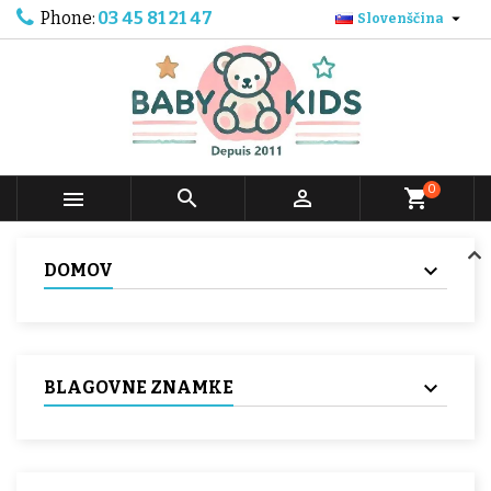
Phone:
03 45 81 21 47

Slovenščina
0



shopping_cart
DOMOV
BLAGOVNE ZNAMKE