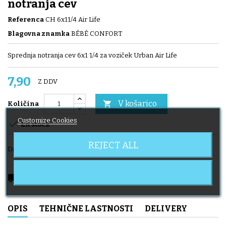
notranja cev
Referenca
CH 6x11/4 Air Life
Blagovna znamka
BÉBÉ CONFORT
Sprednja notranja cev 6x1 1/4 za voziček Urban Air Life
7,90
Z DDV
V košarico

Količina
Customize Cookies

En stock
REJECT ALL
Daj v skupno rabo
local_shipping
Delivery expected from 2026-08-11
OPIS
TEHNIČNE LASTNOSTI
DELIVERY