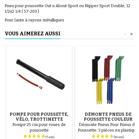
Pneu pour poussette Out n About Sport ou Nipper Sport Double, 12
1/2x2 1/4 ( 57-203 )
Pour Jante à rayons métalliques
VOUS AIMEREZ AUSSI
<
>
POMPE POUR POUSSETTE,
DÉMONTE PNEUS DE
VÉLO, TROTTINETTE
POUSSETTE COULEUR
ALÉATOIRE 1 LOT DE 3
Pompe 25 cm pour roues de
Démonte Pneus Pour Pneus de
PIÈCES
poussette
Poussette. 3 pièces en plastique
de haute qualité, couleur