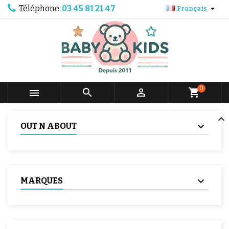
Téléphone:
03 45 81 21 47

Français
0



shopping_cart
OUT N ABOUT
MARQUES