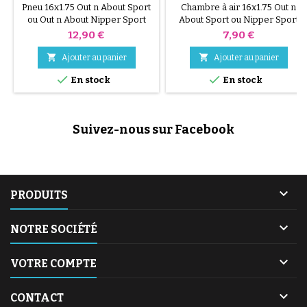
SPORT
Pneu 16x1.75 Out n About Sport
Chambre à air 16x1.75 Out n
ou Out n About Nipper Sport
About Sport ou Nipper Sport
Double
Double
Prix
Prix
12,90 €
7,90 €


Ajouter au panier
Ajouter au panier


En stock
En stock
Suivez-nous sur Facebook

PRODUITS

NOTRE SOCIÉTÉ

VOTRE COMPTE

CONTACT