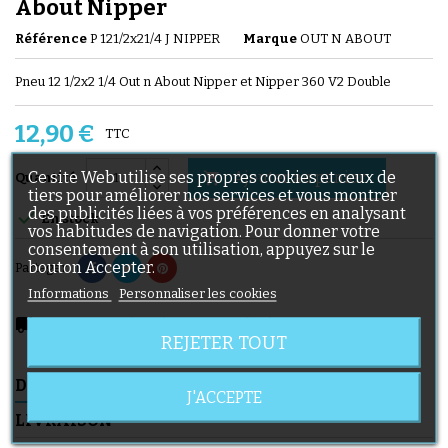
About Nipper
Référence
P 121/2x21/4 J NIPPER
Marque
OUT N ABOUT
Pneu 12 1/2x2 1/4 Out n About Nipper et Nipper 360 V2 Double
12,90 €
TTC
Ce site Web utilise ses propres cookies et ceux de
Ajouter au panier

Quantité
tiers pour améliorer nos services et vous montrer
des publicités liées à vos préférences en analysant

En stock
vos habitudes de navigation. Pour donner votre
consentement à son utilisation, appuyez sur le
bouton Accepter.
Partager
Informations
Personnaliser les cookies
local_shipping
Livraison prévue à partir du 11/08/2026
REJETER TOUT
DESCRIPTION
DÉTAILS DU PRODUIT
J'ACCEPTE
LIVRAISON