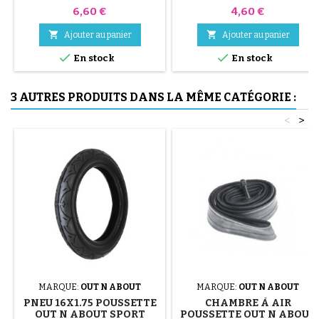
aléatoire, noir, rouge, vert,
Prix
Prix
6,60 €
4,60 €
jaune et bleu ou 3 pièces en
acier ( gris ) Le montage du


Ajouter au panier
Ajouter au panier
pneu se fait sans outils et


uniquement à la main, cela évite
En stock
En stock
de percer la chambre à air.
3 AUTRES PRODUITS DANS LA MÊME CATÉGORIE :
<
>
MARQUE:
OUT N ABOUT
MARQUE:
OUT N ABOUT
PNEU 16X1.75 POUSSETTE
CHAMBRE À AIR
OUT N ABOUT SPORT
POUSSETTE OUT N ABOUT