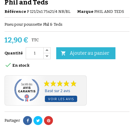
Phil and Teds
Référence
P 121/2x1.75x21/4 NR/BL
Marque
PHIL AND TEDS
Pneu pour poussette Phil & Teds
12,90 €
TTC
Ajouter au panier

Quantité

En stock
Basé sur 2 avis
VOIR LES AVIS
Partager