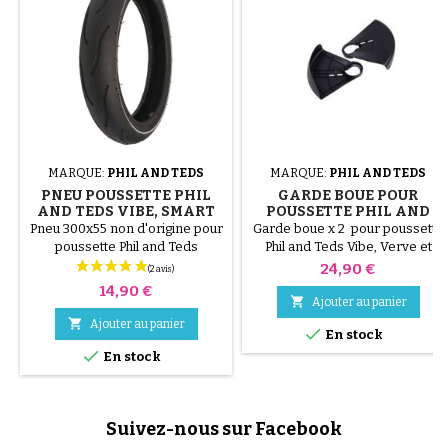
MARQUE:
PHIL AND TEDS
MARQUE:
PHIL AND TEDS
PNEU POUSSETTE PHIL
GARDE BOUE POUR
AND TEDS VIBE, SMART
POUSSETTE PHIL AND
LUX ET VERVE
TEDS VIBE, PROMENADE
Pneu 300x55 non d'origine pour
Garde boue x 2 pour poussette
ET VERVE
poussette Phil and Teds
Phil and Teds Vibe, Verve et
promenade
Prix
24,90 €
Prix
14,90 €

Ajouter au panier

Ajouter au panier

En stock

En stock
Suivez-nous sur Facebook