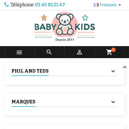
Téléphone:
03 45 81 21 47

Français
0



shopping_cart
PHIL AND TEDS
MARQUES