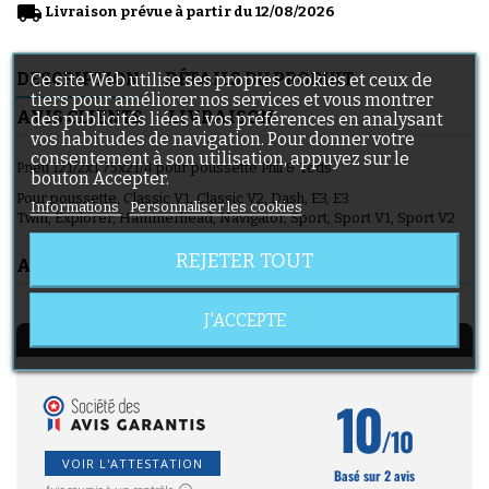
local_shipping
Livraison prévue à partir du 12/08/2026
DESCRIPTION
DÉTAILS DU PRODUIT
Ce site Web utilise ses propres cookies et ceux de
tiers pour améliorer nos services et vous montrer
AVIS CLIENTS
LIVRAISON
des publicités liées à vos préférences en analysant
vos habitudes de navigation. Pour donner votre
consentement à son utilisation, appuyez sur le
Pneu 121/2x1.75x21/4 pour poussette Phil & Teds
bouton Accepter.
Pour poussette, Classic V1, Classic V2, Dash, E3, E3
Informations
Personnaliser les cookies
Twin, Explorer, Hammerhead, Navigator, Sport, Sport V1, Sport V2
REJETER TOUT
AVIS CLIENTS
J'ACCEPTE
AVIS À PROPOS DU PRODUIT
10
/10
VOIR L'ATTESTATION
Basé sur 2 avis