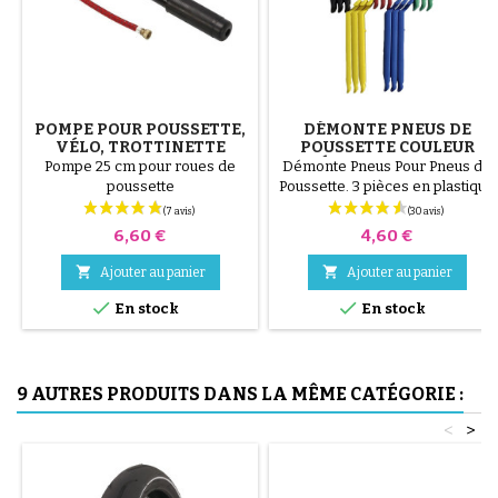
POMPE POUR POUSSETTE,
DÉMONTE PNEUS DE
VÉLO, TROTTINETTE
POUSSETTE COULEUR
ALÉATOIRE 1 LOT DE 3
Pompe 25 cm pour roues de
Démonte Pneus Pour Pneus de
PIÈCES
poussette
Poussette. 3 pièces en plastique
de haute qualité, couleur
aléatoire, noir, rouge, vert,
Prix
Prix
6,60 €
4,60 €
jaune et bleu ou 3 pièces en
acier ( gris ) Le montage du


Ajouter au panier
Ajouter au panier
pneu se fait sans outils et


uniquement à la main, cela évite
En stock
En stock
de percer la chambre à air.
9 AUTRES PRODUITS DANS LA MÊME CATÉGORIE :
<
>