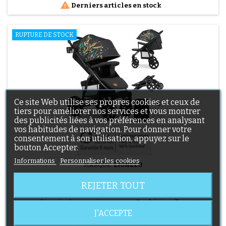

Derniers articles en stock
RUPTURE DE STOCK
Ce site Web utilise ses propres cookies et ceux de
tiers pour améliorer nos services et vous montrer
des publicités liées à vos préférences en analysant
vos habitudes de navigation. Pour donner votre
consentement à son utilisation, appuyez sur le
bouton Accepter.
Informations
Personnaliser les cookies
MARQUE:
LIONELO
POUSSETTE LIONELO ANNET PLUS - 22 KG - DOSSIER
REJETER TOUT
COUCHÉ - PACK ACCESSOIRES - MULTICOLORE
🔄 Comme neuf – Vérifié – garanti 6 mois « Roues légèrement
marquées suite à un essai sur route. » Produit issu d’un retour
client ou d’un emballage abîmé, testé par nos techniciens et 100
J'ACCEPTE
Prix
99,90 €
% fonctionnel. La Poussette LIONELO Annet Plus est conçue pour