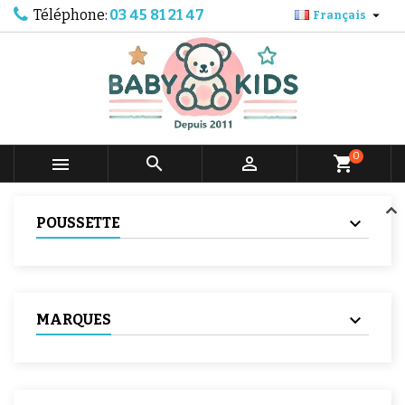
Téléphone:
03 45 81 21 47

Français
0



shopping_cart
POUSSETTE
MARQUES