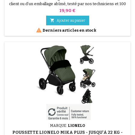
client ou d’un emballage abîmé, testé par nos techniciens et 100
% fonctionnel. ATTENTION : La vente concerne UNIQUEMENT
Prix
19,90 €
l'Habillage Pluie pour la poussette Graco Near2Me, vendu comme
pièce détachée. Cet accessoire est essentiel pour protéger votre

Ajouter au panier
enfant des intempéries (pluie et vent) et...

Derniers articles en stock
MARQUE:
LIONELO
POUSSETTE LIONELO MIKA PLUS - JUSQU'À 22 KG -