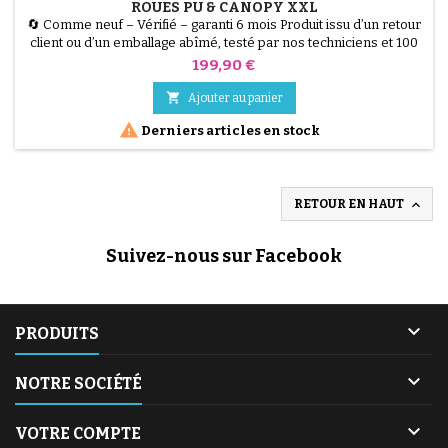
ROUES PU & CANOPY XXL
🔄 Comme neuf – Vérifié – garanti 6 mois Produit issu d’un retour
client ou d’un emballage abîmé, testé par nos techniciens et 100
% fonctionnel. La Lionelo Mika Plus est la poussette polyvalente
Prix
199,90 €
par excellence, conçue pour les enfants de 6 à 48 mois (jusqu'à
22 kg). Alliant robustesse et maniabilité, elle dispose de roues PU

Ajouter au panier
increvables et d'un...

Derniers articles en stock

RETOUR EN HAUT
Suivez-nous sur Facebook

PRODUITS

NOTRE SOCIÉTÉ

VOTRE COMPTE