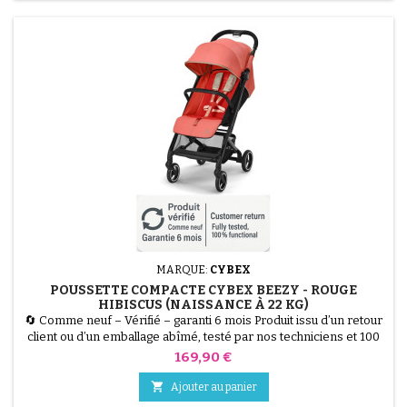
MARQUE:
CYBEX
POUSSETTE COMPACTE CYBEX BEEZY - ROUGE
HIBISCUS (NAISSANCE À 22 KG)
🔄 Comme neuf – Vérifié – garanti 6 mois Produit issu d’un retour
client ou d’un emballage abîmé, testé par nos techniciens et 100
% fonctionnel. La Poussette CYBEX Beezy en couleur Rouge
Prix
169,90 €
Hibiscus est la citadine compacte par excellence. Conçue pour
offrir un confort maximal sans faire de compromis sur la

Ajouter au panier
praticité, elle est utilisable dès la naissance...