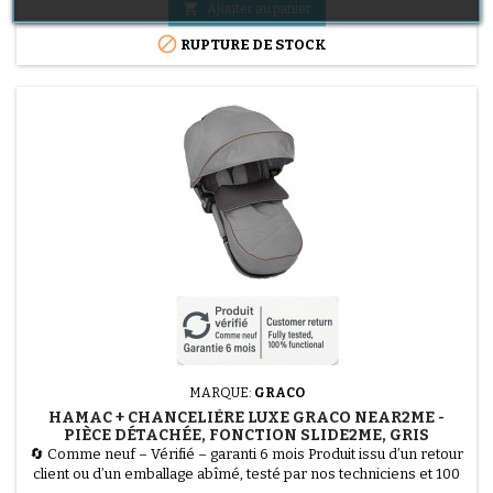
durer et pour offrir un maximum de confort. Elle supporte un

Ajouter au panier
poids allant jusqu'à 22 kg et son dossier...

RUPTURE DE STOCK
MARQUE:
GRACO
HAMAC + CHANCELIÈRE LUXE GRACO NEAR2ME -
PIÈCE DÉTACHÉE, FONCTION SLIDE2ME, GRIS
🔄 Comme neuf – Vérifié – garanti 6 mois Produit issu d’un retour
client ou d’un emballage abîmé, testé par nos techniciens et 100