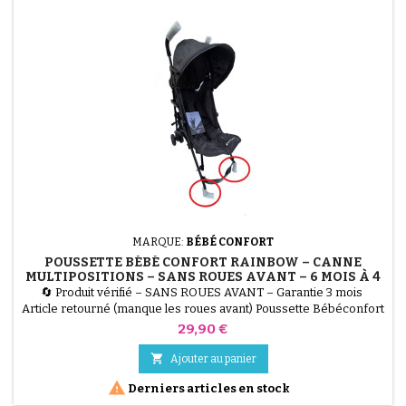
MARQUE:
BÉBÉ CONFORT
POUSSETTE BÉBÉ CONFORT RAINBOW – CANNE
MULTIPOSITIONS – SANS ROUES AVANT – 6 MOIS À 4
ANS – MINERAL GRAPHITE
🔄 Produit vérifié – SANS ROUES AVANT – Garantie 3 mois
Article retourné (manque les roues avant) Poussette Bébéconfort
Rainbow, légère, compacte et multipositions. Utilisable de 6 mois
Prix
29,90 €
à 4 ans (jusqu’à 22 kg). Vendu sans roues avant, idéal pour
réutilisation ou pièces. Coloris Mineral Graphite (gris).

Ajouter au panier

Derniers articles en stock