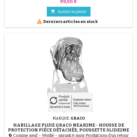
% fonctionnel. ATTENTION : La vente concerne UNIQUEMENT
Prix
99,00 €
le Hamac d'assise et la Chancelière de luxe (couleur Gris) de la
poussette Graco Near2Me, vendus comme pièces détachées.

Ajouter au panier
Ces éléments sont compatibles avec le châssis...

Derniers articles en stock
MARQUE:
GRACO
HABILLAGE PLUIE GRACO NEAR2ME - HOUSSE DE
PROTECTION PIÈCE DÉTACHÉE, POUSSETTE SLIDE2ME
🔄 Comme neuf – Vérifié – garanti 6 mois Produit issu d’un retour