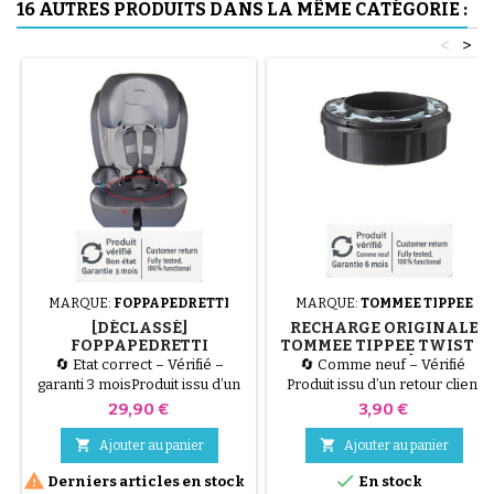
16 AUTRES PRODUITS DANS LA MÊME CATÉGORIE :
<
>
MARQUE:
FOPPAPEDRETTI
MARQUE:
TOMMEE TIPPEE
[DÉCLASSÉ]
RECHARGE ORIGINALE
FOPPAPEDRETTI
TOMMEE TIPPEE TWIST &
BABYROAD I-SIZE
CLICK - VENDU À L'UNITÉ
🔄 Etat correct – Vérifié –
🔄 Comme neuf – Vérifié
ARGENT - DÉFAUT TISSU +
(1 PIÈCE)
garanti 3 moisProduit issu d’un
Produit issu d’un retour client
MANQUE RÉDUCTEUR
retour client ou d’un emballage
ou d’un emballage abîmé, testé
Prix
Prix
29,90 €
3,90 €
abîmé, testé par nos
par nos techniciens et 100 %
techniciens et 100 %
fonctionnel. Vendu à l'unité (1


Ajouter au panier
Ajouter au panier
fonctionnel.⚠️ PRODUIT
Pièce). Ce produit est une


Derniers articles en stock
En stock
DÉCLASSÉ : Ce Siège Auto
Recharge Tommee Tippee