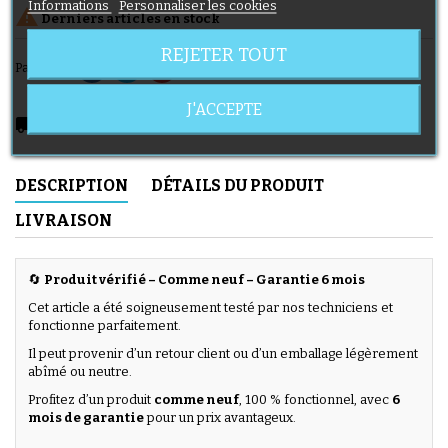
Informations
Personnaliser les cookies

Derniers articles en stock
REJETER TOUT
Partager
J'ACCEPTE
local_shipping
Livraison prévue à partir du 12/08/2026
DESCRIPTION
DÉTAILS DU PRODUIT
LIVRAISON
🔄
Produit vérifié – Comme neuf – Garantie 6 mois
Cet article a été soigneusement testé par nos techniciens et
fonctionne parfaitement.
Il peut provenir d’un retour client ou d’un emballage légèrement
abîmé ou neutre.
Profitez d’un produit
comme neuf
, 100 % fonctionnel, avec
6
mois de garantie
pour un prix avantageux.