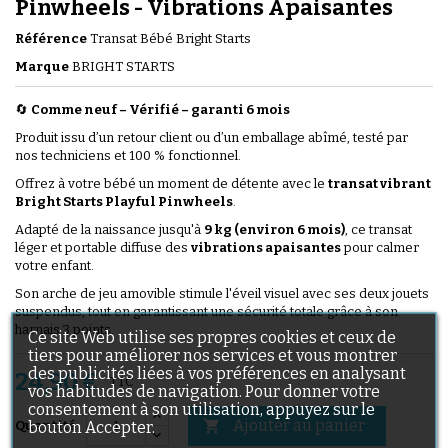
Pinwheels - Vibrations Apaisantes
Référence
Transat Bébé Bright Starts
Marque
BRIGHT STARTS
🔄
Comme neuf – Vérifié
–
garanti 6 mois
Produit issu d’un retour client ou d’un emballage abîmé, testé par
nos techniciens et 100 % fonctionnel.
Offrez à votre bébé un moment de détente avec le
transat vibrant
Bright Starts Playful Pinwheels
.
Adapté de la naissance jusqu'à
9 kg (environ 6 mois)
, ce transat
léger et portable diffuse des
vibrations apaisantes
pour calmer
votre enfant.
Son arche de jeu amovible stimule l'éveil visuel avec ses deux jouets
suspendus, tout en garantissant une sécurité totale grâce à son
harnais 3 points.
Ce site Web utilise ses propres cookies et ceux de
tiers pour améliorer nos services et vous montrer
des publicités liées à vos préférences en analysant
24,90 €
TTC
vos habitudes de navigation. Pour donner votre
consentement à son utilisation, appuyez sur le
Ajouter au panier

bouton Accepter.
Quantité