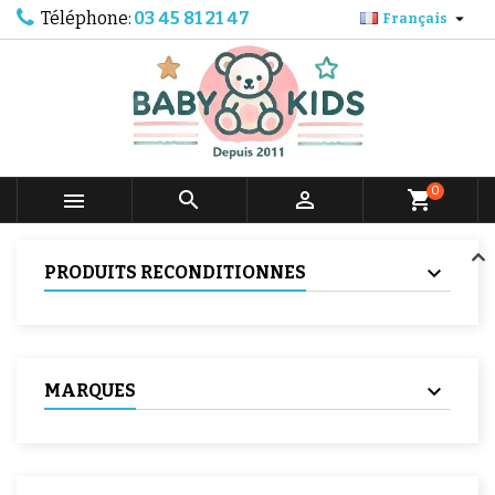
Téléphone:
03 45 81 21 47

Français
0



shopping_cart
PRODUITS RECONDITIONNES
MARQUES