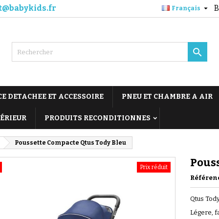
t@babykids.fr
B

Français

CE DETACHEE ET ACCESSOIRE
PNEU ET CHAMBRE A AIR
TÉRIEUR
PRODUITS RECONDITIONNES
Poussette Compacte Qtus Tody Bleu
Pouss
Prix réduit
Référen
Qtus Tody 
Légere, fa