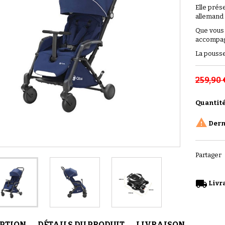
Elle prés
allemand
Que vous 
accompag
La pousse
259,90 
Quantit

Derni
Partager
local_shipping
Livra
IPTION
DÉTAILS DU PRODUIT
LIVRAISON