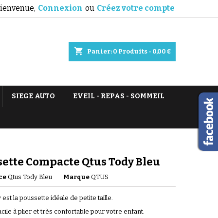
ienvenue,
Connexion
ou
Créez votre compte
shopping_cart
Panier:
0
Produits - 0,00 €
SIEGE AUTO
EVEIL - REPAS - SOMMEIL
ette Compacte Qtus Tody Bleu
ce
Qtus Tody Bleu
Marque
QTUS
est la poussette idéale de petite taille.
cile à plier et très confortable pour votre enfant.