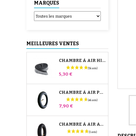
MARQUES
MEILLEURES VENTES
CHAMBRE À AIR HIGH TREK BÉBÉ CONFORT
Prix
5,30 €
CHAMBRE À AIR POUSSETTE JANÉ SLALOM PRO ET POWERTWIN
Prix
7,90 €
CHAMBRE À AIR AVANT POUSSETTE BUGABOO DONKEY
DESCR