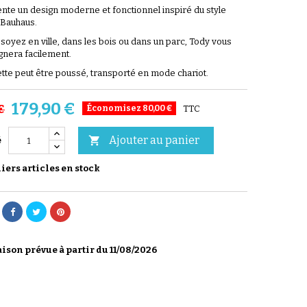
ente un design moderne et fonctionnel inspiré du style
 Bauhaus.
soyez en ville, dans les bois ou dans un parc, Tody vous
nera facilement.
tte peut être poussé, transporté en mode chariot.
179,90 €
€
Économisez 80,00 €
TTC
Ajouter au panier

é
ers articles en stock
ison prévue à partir du 11/08/2026