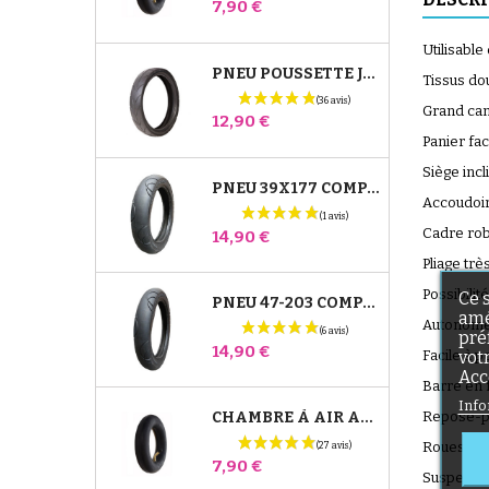
Prix
7,90 €
Utilisable
PNEU POUSSETTE JANÉ SLALOM PRO ET POWERTWIN
Tissus dou
Grand can
Prix
12,90 €
Panier fac
Siège incl
PNEU 39X177 COMPATIBLE POUSSETTE BUGABOO DONKEY - POUR ROUE AVANT
Accoudoir
Cadre rob
Prix
14,90 €
Pliage trè
Possibilit
Ce 
PNEU 47-203 COMPATIBLE POUSSETTE BUGABOO DONKEY - POUR ROUE ARRIÈRE
amé
Autonome 
pré
Prix
14,90 €
vot
Facile à p
Acc
Barre en 
Info
Repose-pi
CHAMBRE À AIR ARRIÈRE POUSSETTE WHIZZ RED CASTLE
Roues ava
Prix
7,90 €
Suspensio