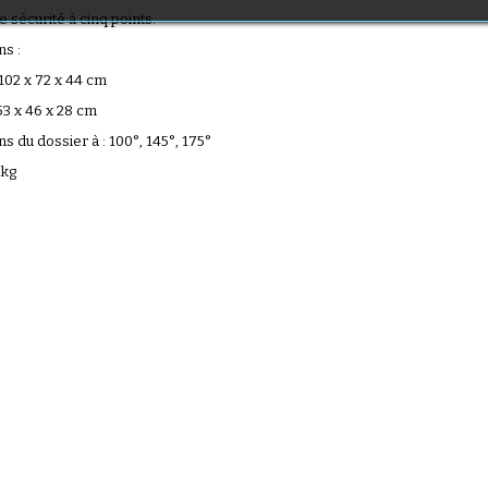
(1 avis)
 sécurité à cinq points.
s :
 102 x 72 x 44 cm
53 x 46 x 28 cm
ns du dossier à : 100°, 145°, 175°
 kg
(36 avis)
(1 avis)