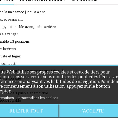
 de la naissance jusqu'à 4 ans
x et respirant.
opy extensible avec poche arrière
ile à ranger
(56 avis)
inable à 3 positions
s latéraux
uste et léger.
s compact.
é de verrouiller la poussette une fois plié.
site Web utilise ses propres cookies et ceux de tiers pour
liorer nos services et vous montrer des publicités liées à vo
une fois plié
(46 avis)
férences en analysant vos habitudes de navigation. Pour do
re consentement à son utilisation, appuyez sur le bouton
orter à la main et en bandoulière.
epter.
forme de T pliable et amovible
rmations
Personnaliser les cookies
eds réglable
nt pivotantes à 360 degrés
REJETER TOUT
J'ACCEPTE
n sur les roues avant.