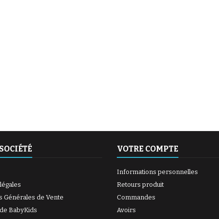
(6 avis)
(27 avis)
SOCIÉTÉ
VOTRE COMPTE
Informations personnelles
légales
Retours produit
s Générales de Vente
Commandes
 de BabyKids
Avoirs