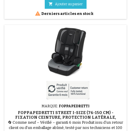
150 cm). Son prix est réduit en raison de deux défauts : un petit

Ajouter au panier
trou sur le tissu au niveau des jambes et le...

Derniers articles en stock
MARQUE:
FOPPAPEDRETTI
FOPPAPEDRETTI STREET I-SIZE (76-150 CM) -
FIXATION CEINTURE, PROTECTION LATÉRALE,
CARBONE
🔄 Comme neuf – Vérifié – garanti 6 mois Produit issu d’un retour
client ou d’un emballage abîmé, testé par nos techniciens et 100