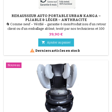
REHAUSSEUR AUTO PORTABLE URBAN KANGA –
PLIABLE & LÉGER – ANTHRACITE
🔄 Comme neuf – Vérifié – garantie 6 moisProduit issu d’un retour
client ou d’un emballage abîmé, testé par nos techniciens et 100
% fonctionnel.Le rehausseur Urban Kanga est la solution ultime
Prix
39,90 €
pour les familles nomades. Ultra-léger et pliable, il se transporte
facilement dans son sac inclus. Sécurisé, confortable et

Ajouter au panier
approuvé selon la norme ECE R44/04.

Derniers articles en stock
Nouveau