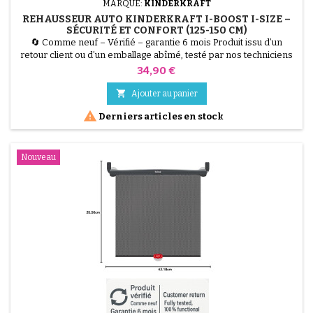
MARQUE:
KINDERKRAFT
REHAUSSEUR AUTO KINDERKRAFT I-BOOST I-SIZE –
SÉCURITÉ ET CONFORT (125-150 CM)
🔄 Comme neuf – Vérifié – garantie 6 mois Produit issu d’un
retour client ou d’un emballage abîmé, testé par nos techniciens
et 100 % fonctionnel. Le rehausseur Kinderkraft i-Boost i-Size
Prix
34,90 €
assure la sécurité des enfants de 125 à 150 cm. Conforme à la
norme R129, il est compact, confortable, et doté d'une assise

Ajouter au panier
ergonomique pour des trajets sereins.

Derniers articles en stock
Nouveau