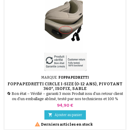
MARQUE:
FOPPAPEDRETTI
FOPPAPEDRETTI CIRCLE I-SIZE (0-12 ANS), PIVOTANT
360°, ISOFIX, SABLE
🔄 Bon état – Vérifié – garanti 3 mois Produit issu d’un retour client
ou d’un emballage abîmé, testé par nos techniciens et 100 %
fonctionnel. Le Siège Auto Foppapedretti Circle I-Size est un
Prix
94,90 €
modèle complet : pivotant 360°, homologué de 40 à 150 cm (0 à 12
ans) et fixé par Isofix + TopTether. État du Produit et Économie

Ajouter au panier
(Retour Client) 🚨 ÉCONOMIE...

Derniers articles en stock