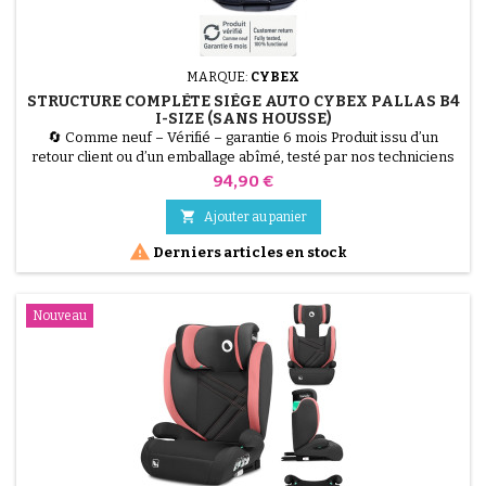
MARQUE:
CYBEX
STRUCTURE COMPLÈTE SIÈGE AUTO CYBEX PALLAS B4
I-SIZE (SANS HOUSSE)
🔄 Comme neuf – Vérifié – garantie 6 mois Produit issu d’un
retour client ou d’un emballage abîmé, testé par nos techniciens
et 100 % fonctionnel. Restaurez votre siège auto à moindre coût.
Prix
94,90 €
Cette structure complète pour Cybex Pallas B4 i-Size est idéale
pour remplacer une coque accidentée ou fissurée. Réutilisez

Ajouter au panier
votre housse d'origine pour une remise à...

Derniers articles en stock
Nouveau