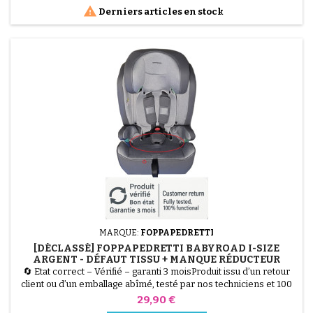
optimale et un excellent confort grâce à...

Derniers articles en stock
MARQUE:
FOPPAPEDRETTI
[DÉCLASSÉ] FOPPAPEDRETTI BABYROAD I-SIZE
ARGENT - DÉFAUT TISSU + MANQUE RÉDUCTEUR
🔄 Etat correct – Vérifié – garanti 3 moisProduit issu d’un retour
client ou d’un emballage abîmé, testé par nos techniciens et 100
% fonctionnel.⚠️ PRODUIT DÉCLASSÉ : Ce Siège Auto
Prix
29,90 €
Foppapedretti Babyroad I-Size (Argent) est homologué R129 (76-