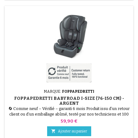
MARQUE:
FOPPAPEDRETTI
FOPPAPEDRETTI BABYROAD I-SIZE (76-150 CM) -
ARGENT
🔄 Comme neuf – Vérifié – garanti 6 mois Produit issu d’un retour
client ou d’un emballage abîmé, testé par nos techniciens et 100
% fonctionnel. Le Siège Auto Foppapedretti Babyroad I-Size est
Prix
59,90 €
un siège évolutif homologué R129 pour les enfants de 76 à 150 cm
(environ 15 mois à 12 ans). Il garantit la sécurité grâce à une

Ajouter au panier
protection renforcée contre les...