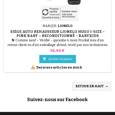
MARQUE:
LIONELO
SIÈGE AUTO REHAUSSEUR LIONELO HUGO I-SIZE –
PINK BABY – RECONDITIONNÉ – BABYKIDS
🔄 Comme neuf – Vérifié – garantie 6 mois Produit issu d’un
retour client ou d’un emballage abîmé, testé par nos techniciens
et 100 % fonctionnel. Assurez la sécurité de votre enfant en
Prix
56,90 €
voiture avec le siège auto rehausseur Lionelo HUGO i-Size
(coloris Pink Baby). Conçu pour les enfants de 100 à 150 cm, ce

Ajouter au panier
modèle reconditionné a été rigoureusement contrôlé...

Derniers articles en stock

RETOUR EN HAUT
Suivez-nous sur Facebook