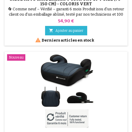
150 CM) - COLORIS VERT
🔄 Comme neuf – Vérifié – garanti 6 mois Produit issu d’un retour
client ou d’un emballage abîmé, testé par nos techniciens et 100
% fonctionnel. Le Kinderkraft COMFORT UP i-Size est un siège
Prix
54,90 €
auto évolutif conçu pour accompagner votre enfant de 15 mois
jusqu'à 12 ans (76 à 150 cm). Alliant sécurité et confort, il répond à

Ajouter au panier
la dernière norme R129 i-Size. Sa...

Derniers articles en stock
Nouveau