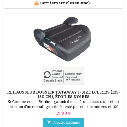

Derniers articles en stock
REHAUSSEUR DOSSIER TATAWAY I-SIZE ECE R129 (125-
150 CM), ÉTOILES NOIRES
🔄 Comme neuf – Vérifié – garanti 6 mois Produit issu d’un retour
client ou d’un emballage abîmé, testé par nos techniciens et 100
% fonctionnel. Le Rehausseur avec Dossier Tataway i-Size est
Prix
19,90 €
conçu pour les enfants de 125 à 150 cm (environ 6 à 12 ans).
Homologué selon la norme stricte ECE R129, il offre une sécurité

Ajouter au panier