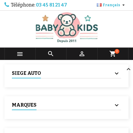
Téléphone:
03 45 81 21 47

Français
0



shopping_cart
SIEGE AUTO
MARQUES