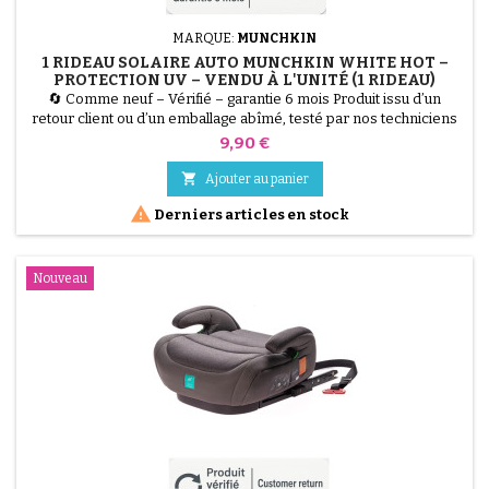
MARQUE:
MUNCHKIN
1 RIDEAU SOLAIRE AUTO MUNCHKIN WHITE HOT –
PROTECTION UV – VENDU À L'UNITÉ (1 RIDEAU)
🔄 Comme neuf – Vérifié – garantie 6 mois Produit issu d’un
retour client ou d’un emballage abîmé, testé par nos techniciens
et 100 % fonctionnel. Protégez votre enfant du soleil avec le
Prix
9,90 €
rideau Munchkin White Hot. Grâce à son indicateur de chaleur
breveté, il devient blanc quand la température est trop élevée.

Ajouter au panier
Protection UV efficace, installation facile....

Derniers articles en stock
Nouveau