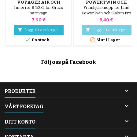
VOYAGER AIR OCH
POWERTWIN OCH
METROSPORT
SLALOM PRO
Innerrör 8 1/2x2 för Graco
Framhjulsknopp för Jané
BARNVAGNAR
barnvagn
PowerTwin och Slalom Pro
barnvagnar
Pris
Pris
7,90 €
8,40 €


Lägg till i varukorgen
Lägg till i varukorgen


En stock
Slut i Lager
Följ oss på Facebook

PRODUKTER

VÅRT FÖRETAG

DITT KONTO
