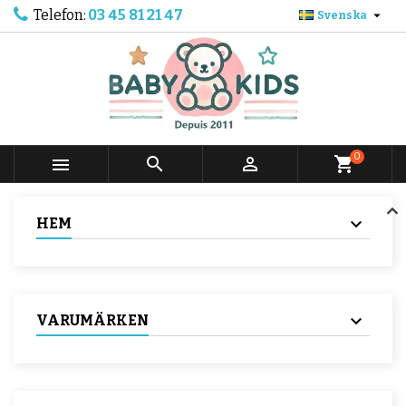
Telefon:
03 45 81 21 47

Svenska
0



shopping_cart
HEM
VARUMÄRKEN