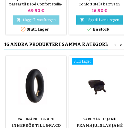
CONFORT
passar till Bébé Confort stella-
Confort stella barnvagn,
barnvagnen
nödvändig för att montera ett
Pris
Pris
69,90 €
16,90 €
paraply!


Lägg till i varukorgen
Lägg till i varukorgen


Slut i Lager
En stock
16 ANDRA PRODUKTER I SAMMA KATEGORI:
<
>
Slut i Lager
VARUMÄRKE:
GRACO
VARUMÄRKE:
JANÉ
INNERRÖR TILL GRACO
FRAMHJULSLÅS JANÉ