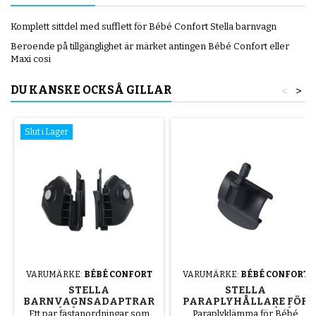
Komplett sittdel med sufflett för Bébé Confort Stella barnvagn
Beroende på tillgänglighet är märket antingen Bébé Confort eller
Maxi cosi
DU KANSKE OCKSÅ GILLAR
<
>
Slut i Lager
VARUMÄRKE:
BÉBÉ CONFORT
VARUMÄRKE:
BÉBÉ CONFORT
STELLA
STELLA
BARNVAGNSADAPTRAR
PARAPLYHÅLLARE FÖR
BÉBÉ CONFORT
BARNVAGN BÉBÉ
Ett par fästanordningar som
Paraplyklämma för Bébé