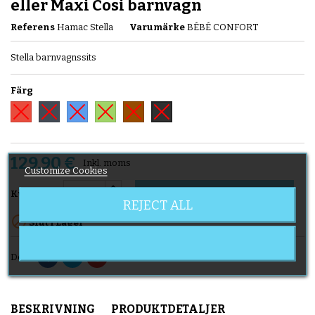
eller Maxi Cosi barnvagn
Referens
Hamac Stella
Varumärke
BÉBÉ CONFORT
Stella barnvagnssits
Färg
Röd
Svart
Blå
Grön
Brun
Antracitgrå
129,90 €
Inkl. moms
Customize Cookies
Lägg till i varukorgen

Kvantitet
REJECT ALL

Slut i Lager
Dela
BESKRIVNING
PRODUKTDETALJER