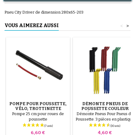
Pneu City Driver de dimension 280x65-203
VOUS AIMEREZ AUSSI
<
>
POMPE POUR POUSSETTE,
DÉMONTE PNEUS DE
VÉLO, TROTTINETTE
POUSSETTE COULEUR
ALÉATOIRE 1 LOT DE 3
Pompe 25 cm pour roues de
Démonte Pneus Pour Pneus de
PIÈCES
poussette
Poussette. 3 pièces en plastique
de haute qualité, couleur
aléatoire, noir, rouge, vert,
Prix
Prix
6,60 €
4,60 €