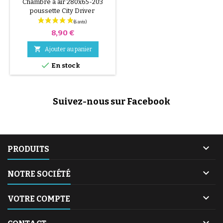
Chambre à air 280x65-203
poussette City Driver
Prix
8,90 €

Ajouter au panier

En stock
Suivez-nous sur Facebook

PRODUITS

NOTRE SOCIÉTÉ

VOTRE COMPTE
