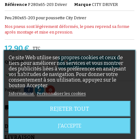
Référence
P 280x65-203 Driver
Marque
CITY DRIVER
Peu 280x65-203 pour poussette City Driver
Nos pneus sont légèrement déformés, le pneu reprend sa forme
après montage et mise en pression.
12,90 €
TTC
Ce site Web utilise ses propres cookies et ceux de
Ajouter au panier

Quantité
tiers pour améliorer nos services et vous montrer
des publicités liées à vos préférences en analysant

vos habitudes de navigation. Pour donner votre
En stock
consentement à son utilisation, appuyez sur le
bouton Accepter.
Partager
Informations
Personnaliser les cookies
local_shipping
Livraison prévue à partir du 08/08/2026
REJETER TOUT
J'ACCEPTE
DESCRIPTION
DÉTAILS DU PRODUIT
LIVRAISON