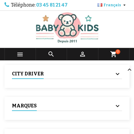
Téléphone:
03 45 81 21 47

Français
0



shopping_cart
CITY DRIVER
MARQUES