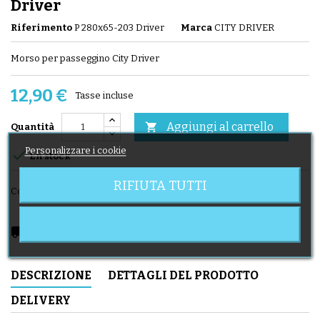
Driver
Riferimento
P 280x65-203 Driver
Marca
CITY DRIVER
Morso per passeggino City Driver
12,90 €
Tasse incluse
Aggiungi al carrello

Quantità
Personalizzare i cookie

En stock
RIFIUTA TUTTI
Condividi
local_shipping
Delivery expected from 12/08/2026
DESCRIZIONE
DETTAGLI DEL PRODOTTO
DELIVERY