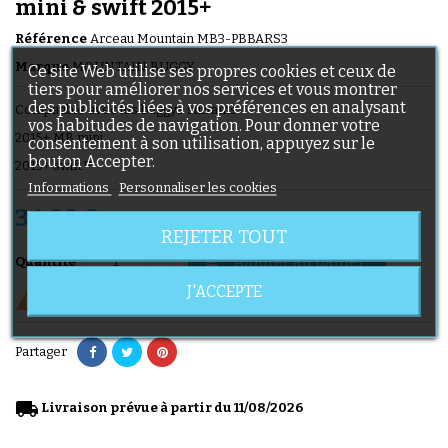
mini & swift 2015+
Référence
Arceau Mountain MB3-PBBARS3
Marque
MOUNTAIN BUGGY
Ce site Web utilise ses propres cookies et ceux de
tiers pour améliorer nos services et vous montrer
des publicités liées à vos préférences en analysant
Compatible avec les buggys suivants :
vos habitudes de navigation. Pour donner votre
2015+ MB mini
consentement à son utilisation, appuyez sur le
bouton Accepter.
2015+ swift™
Informations
Personnaliser les cookies
34,90 €
TTC
REJETER TOUT
Ajouter au panier

Quantité
J'ACCEPTE

Derniers articles en stock
Partager
local_shipping
Livraison prévue à partir du 11/08/2026