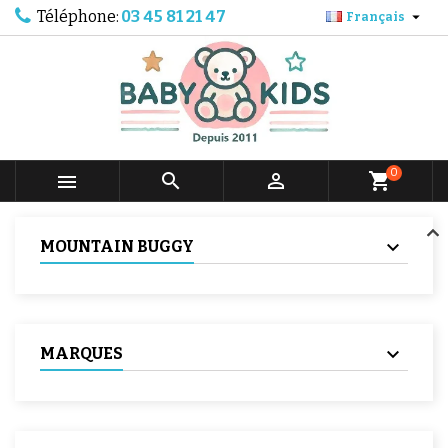
Téléphone:
03 45 81 21 47

Français
0



shopping_cart
MOUNTAIN BUGGY
MARQUES