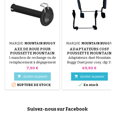
MARQUE:
MOUNTAIN BUGGY
MARQUE:
MOUNTAIN BUGGY
AXE DE ROUE POUR
ADAPTATEURS COSY
POUSSETTE MOUNTAIN
POUSSETTE MOUNTAIN
BUGGY AVANT 2010
BUGGY DUET
1 manchon de rechange ou de
Adaptateurs duet Mountain
remplacement à dégagement
Buggy Duet pour cosy, clip 31
rapide, uniquement pour
Prix
Prix
7,90 €
69,90 €
Mountain Buggy® avant 2010
pre 2010 quick release sleeve


Ajouter au panier
Ajouter au panier


RUPTURE DE STOCK
En stock
Suivez-nous sur Facebook