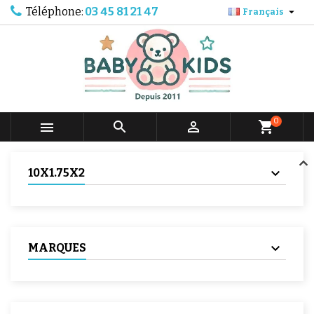
Téléphone:
03 45 81 21 47

Français
0



shopping_cart
10X1.75X2
MARQUES