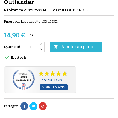
Outlander
Référence
P 10x1.75X2 M
Marque
OUTLANDER
Pneu pour la poussette 10X1.75X2
14,90 €
TTC
Ajouter au panier

Quantité

En stock
Basé sur 3 avis
VOIR LES AVIS
Partager