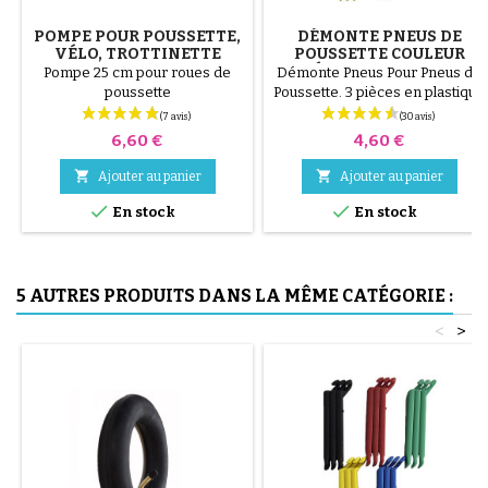
POMPE POUR POUSSETTE,
DÉMONTE PNEUS DE
VÉLO, TROTTINETTE
POUSSETTE COULEUR
ALÉATOIRE 1 LOT DE 3
Pompe 25 cm pour roues de
Démonte Pneus Pour Pneus de
PIÈCES
poussette
Poussette. 3 pièces en plastique
de haute qualité, couleur
aléatoire, noir, rouge, vert,
Prix
Prix
6,60 €
4,60 €
jaune et bleu ou 3 pièces en
acier ( gris ) Le montage du


Ajouter au panier
Ajouter au panier
pneu se fait sans outils et


uniquement à la main, cela évite
En stock
En stock
de percer la chambre à air.
5 AUTRES PRODUITS DANS LA MÊME CATÉGORIE :
<
>