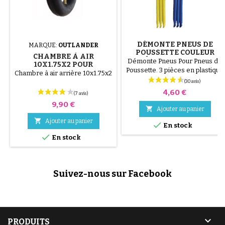
DÉMONTE PNEUS DE
MARQUE:
OUTLANDER
POUSSETTE COULEUR
CHAMBRE À AIR
ALÉATOIRE 1 LOT DE 3
Démonte Pneus Pour Pneus de
10X1.75X2 POUR
PIÈCES
Poussette. 3 pièces en plastique
POUSSETTE
Chambre à air arrière 10x1.75x2
de haute qualité, couleur
aléatoire, noir, rouge, vert,
Prix
4,60 €
jaune et bleu ou 3 pièces en
Prix
9,90 €
acier ( gris ) Le montage du

Ajouter au panier
pneu se fait sans outils et

Ajouter au panier

uniquement à la main, cela évite
En stock
de percer la chambre à air.

En stock
Suivez-nous sur Facebook

PRODUITS