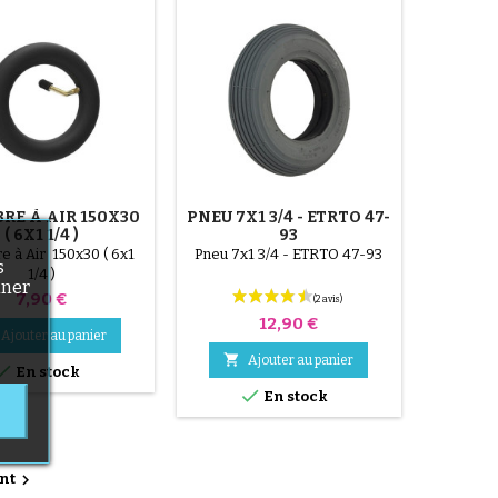
RE À AIR 150X30
PNEU 7X1 3/4 - ETRTO 47-
( 6X1 1/4 )
93
 à Air 150x30 ( 6x1
Pneu 7x1 3/4 - ETRTO 47-93
s
1/4 )
nner
Prix
7,90 €
Prix
12,90 €
Ajouter au panier

Ajouter au panier

En stock

En stock

nt