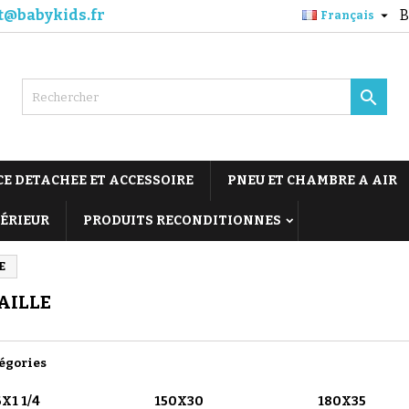
t@babykids.fr
B

Français

CE DETACHEE ET ACCESSOIRE
PNEU ET CHAMBRE A AIR
TÉRIEUR
PRODUITS RECONDITIONNES
E
AILLE
égories
X1 1/4
150X30
180X35