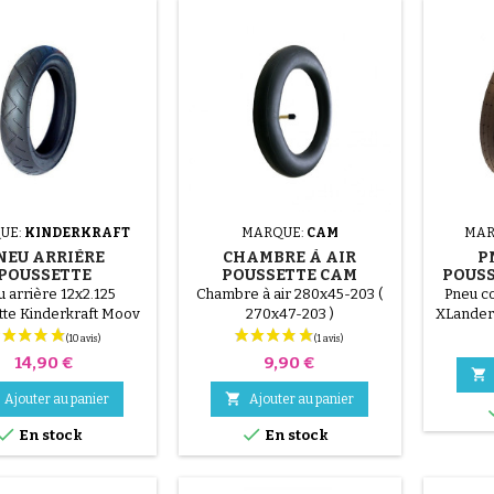
UE:
KINDERKRAFT
MARQUE:
CAM
MAR
NEU ARRIÈRE
CHAMBRE À AIR
P
POUSSETTE
POUSSETTE CAM
POUSS
DERKRAFT MOOV
DINAMICO UP
u arrière 12x2.125
Chambre à air 280x45-203 (
Pneu c
tte Kinderkraft Moov
270x47-203 )
XLander 
XT - X 
Prix
Prix
14,90 €
9,90 €


Ajouter au panier
Ajouter au panier


En stock
En stock