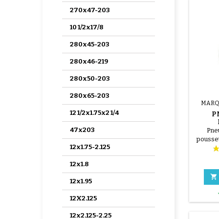
270x47-203
10 1/2x17/8
280x45-203
280x46-219
280x50-203
280x65-203
MARQ
12 1/2x1.75x2 1/4
P
KIN
47x203
Pne
pousse
12x1.75-2.125
12x1.8

12x1.95
12X2.125
12x2.125-2.25