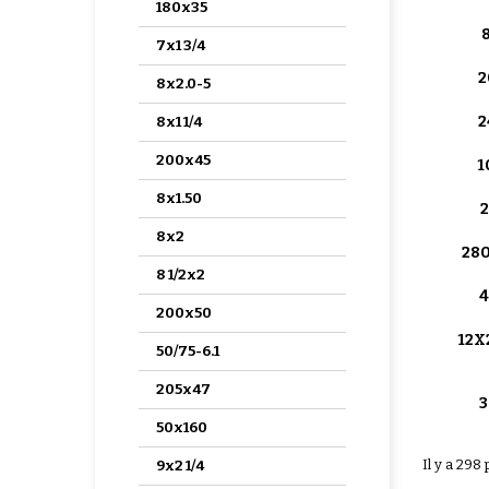
180x35
7x1 3/4
2
8x2.0-5
2
8x1 1/4
200x45
1
8x1.50
8x2
28
8 1/2x2
4
200x50
12X2
50/75-6.1
205x47
3
50x160
Il y a 298
9x2 1/4