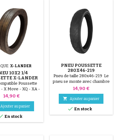
brille plus. 6/ Positionnez le
patch au...
PNEU POUSSETTE
QUE:
X-LANDER
280X46-219
NEU 10X2 1/4
Pneu de taille 280x46-219 Le
ETTE X-LANDER
pneu se monte avec chambre
ompatible Poussette
à air, en option
Prix
14,90 €
- X Move - XQ - XA -
Twin - Xpulse ( pneu
Prix
14,90 €

Ajouter au panier
lisse )
Ajouter au panier

En stock

En stock