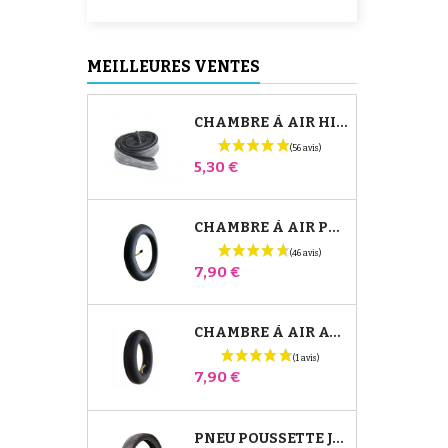
MEILLEURES VENTES
CHAMBRE À AIR HIGH TREK BÉBÉ CONFORT
Prix
5,30 €
CHAMBRE À AIR POUSSETTE JANÉ SLALOM PRO ET POWERTWIN
Prix
7,90 €
CHAMBRE À AIR AVANT POUSSETTE BUGABOO DONKEY
Prix
7,90 €
PNEU POUSSETTE JANÉ SLALOM PRO ET POWERTWIN