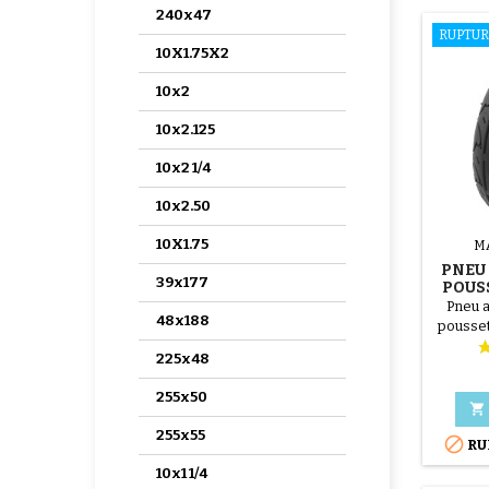
240x47
RUPTUR
10X1.75X2
10x2
10x2.125
10x2 1/4
10x2.50
10X1.75
M
PNEU 
39x177
POUS
MO
Pneu a
48x188
pousse
PNEU
225x48
A
255x50

255x55

RU
10x1 1/4