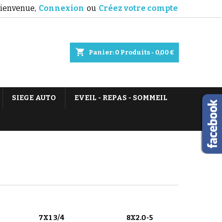
ienvenue,
Connexion
ou
Créez votre compte
shopping_cart
Panier:
0
Produits - 0,00 €
SIEGE AUTO
EVEIL - REPAS - SOMMEIL
7X1 3/4
8X2.0-5