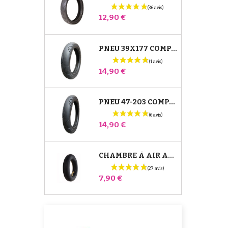
Prix
12,90 €
PNEU 39X177 COMPATIBLE POUSSETTE BUGABOO DONKEY - POUR ROUE AVANT
Prix
14,90 €
PNEU 47-203 COMPATIBLE POUSSETTE BUGABOO DONKEY - POUR ROUE ARRIÈRE
Prix
14,90 €
CHAMBRE À AIR ARRIÈRE POUSSETTE WHIZZ RED CASTLE
Prix
7,90 €