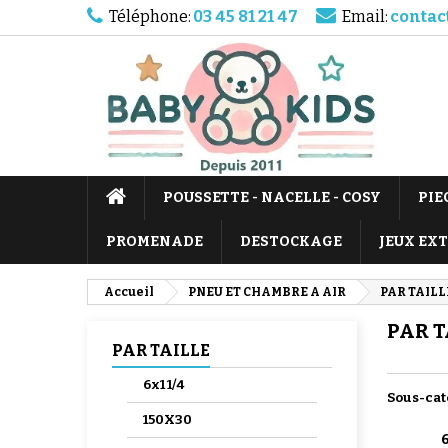
Téléphone:
03 45 81 21 47
Email:
contac
POUSSETTE - NACELLE - COSY
PIE
PROMENADE
DESTOCKAGE
JEUX EX
Accueil
PNEU ET CHAMBRE A AIR
PAR TAILL
PAR T
PAR TAILLE
6x1 1/4
Sous-cat
150X30
6