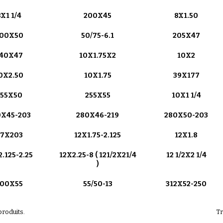
8X1 1/4
200X45
8X1.50
00X50
50/75-6.1
205X47
40X47
10X1.75X2
10X2
0X2.50
10X1.75
39X177
255X50
255X55
10X1 1/4
0X45-203
280X46-219
280X50-203
7X203
12X1.75-2.125
12X1.8
.125-2.25
12X2.25-8 ( 121/2X21/4
12 1/2X2 1/4
)
00X55
55/50-13
312X52-250
 produits.
Tr