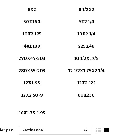
8X2
8 1/2X2
50X160
9X2 1/4
10X2.125
10X2 1/4
48X188
225X48
270X47-203
10 1/2X17/8
280X65-203
12 1/2X1.75X2 1/4
12X1.95
12X2.125
12X2,50-9
60X230
16X1.75-1.95



ier par :
Pertinence